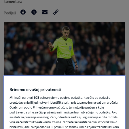
komentara
Podijeli :
Brinemo o vašoj privatnosti
EveryxSecondxMediax via Guliver
Mi i naši partneri
603
pohranjujemo osobne podatke, kao što su podaci o
pregledavanju ili jedinstveni identifikatori, i pristupamo im na vašem uređaju.
Odabirom opcije Prihvaćam omogućit ćete tehnologije praćenja koje
Svjetsko prvenstvo za Hrvatsku počinje u srijedu,
podržavaju svrhe za čije pružanje mi i naši partneri obrađujemo podatke. Ako
17. lipnja, kada će u Dallasu odmjeriti snage s
su alati za praćenje onemogućeni, određeni sadržaj i oglasi koje vidite možda
Engleskom. Ovaj iščekivani dvoboj skupine L na
više neće biti toliko relevantni za vas. Možete se vratiti na ovaj izbornik kako
biste izmijenili svoje odabire ili povukli pristanak u bilo kojem trenutku klikom
rasporedu je u 22 sata po hrvatskom vremenu (16