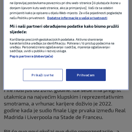
na Upravljaj postavkama poveznicu pri dnu web-stranice [ili plutajuće ikone u
sati po lokalnom), a Fifa je već delegirala suce za
donjem lijevom kutu web stranice, ako je primjenjivo]. Vaši će se odabiri
ovu utakmicu prvog kola.
primijeniti kako je opisano u dijelu Web-mjesto. Za više pojedinosti pogledajte
našu Politiku privatnosti.
Dodatne informacije o vašoj privatnosti
Mi i naši partneri obrađujemo podatke kako bismo pružili
Pravdu na terenu dijelit će ugledni francuski sudac
sljedeće:
Clement Turpin
. Na aut-linijama pomagat će mu
Korištenje preciznih geolokacijskih podataka. Aktivno skeniranje
sunarodnjaci
Nicolas Danos
i
Benjamin Pages
, dok
karakteristika uređaja za identifikaciju. Pohrana i/ili pristup podacima na
ulogu četvrtog suca obavlja Meksikanka
Katia
uređaju. Personalizirano oglašavanje i sadržaj, mjerenje oglašavanja i
sadržaja, uvidi u publiku i razvoj usluga.
Garcia
. Njezina sunarodnjakinja
Sandra Ramirez
bit
Popis partnera (dobavljača)
će rezervna pomoćna sutkinja.
Prikaži svrhe
Prihvaćam
Iskusni 43-godišnji Turpin već je godinama u samom
vrhu Uefine elitne skupine sudaca, a značku s logom
Fife nosi još od 2010. godine. Iza sebe ima pregršt
utakmica na najvećim klupskim i reprezentativnim
smotrama, a vrhunac karijere doživio je 2022.
godine kada je sudio finale Lige prvaka između Real
Madrida i Liverpoola na Stade de Franceu.
Bit će ovo novi okršaj ove dvije reprezentacije, a