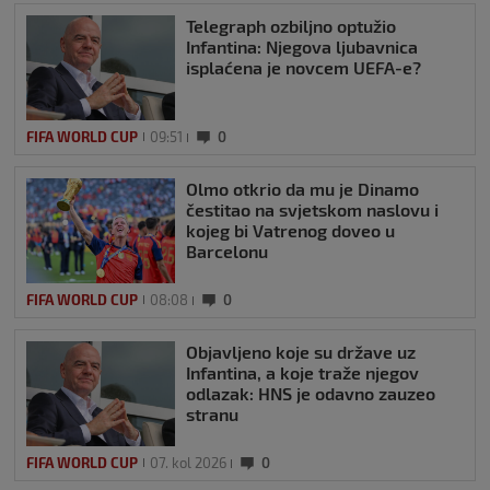
Telegraph ozbiljno optužio
Infantina: Njegova ljubavnica
isplaćena je novcem UEFA-e?
FIFA WORLD CUP
09:51
0
Olmo otkrio da mu je Dinamo
čestitao na svjetskom naslovu i
kojeg bi Vatrenog doveo u
Barcelonu
FIFA WORLD CUP
08:08
0
Objavljeno koje su države uz
Infantina, a koje traže njegov
odlazak: HNS je odavno zauzeo
stranu
FIFA WORLD CUP
07. kol 2026
0