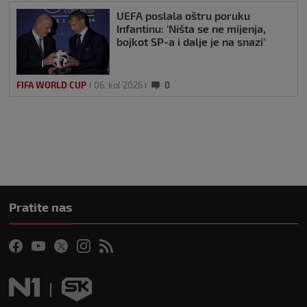
UEFA poslala oštru poruku
Infantinu: ‘Ništa se ne mijenja,
bojkot SP-a i dalje je na snazi’
FIFA WORLD CUP
06. kol 2026
0
Pratite nas