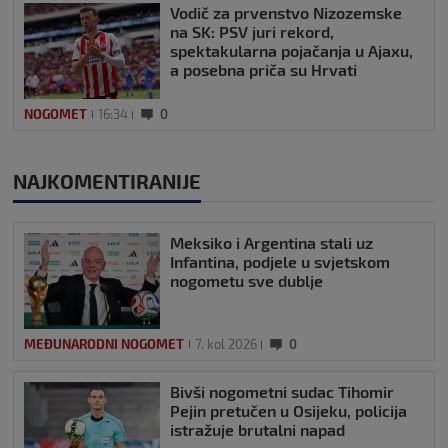
Vodič za prvenstvo Nizozemske
na SK: PSV juri rekord,
spektakularna pojačanja u Ajaxu,
a posebna priča su Hrvati
NOGOMET
16:34
0
NAJKOMENTIRANIJE
Meksiko i Argentina stali uz
Infantina, podjele u svjetskom
nogometu sve dublje
MEĐUNARODNI NOGOMET
7. kol 2026
0
Bivši nogometni sudac Tihomir
Pejin pretučen u Osijeku, policija
istražuje brutalni napad