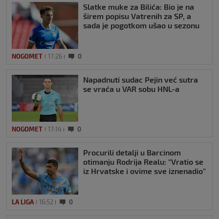
Slatke muke za Bilića: Bio je na
širem popisu Vatrenih za SP, a
sada je pogotkom ušao u sezonu
NOGOMET
17:26
0
Napadnuti sudac Pejin već sutra
se vraća u VAR sobu HNL-a
NOGOMET
17:14
0
Procurili detalji u Barcinom
otimanju Rodrija Realu: “Vratio se
iz Hrvatske i ovime sve iznenadio”
LA LIGA
16:52
0