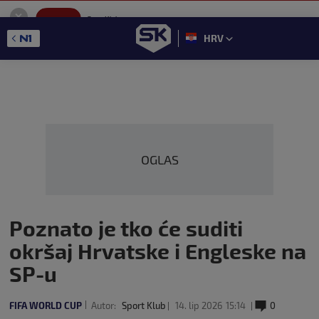
SportKlub
Instaliraj
Sport portal
HRV
GET - On the Google Play
OGLAS
Poznato je tko će suditi
okršaj Hrvatske i Engleske na
SP-u
FIFA WORLD CUP
Autor:
Sport Klub
14. lip 2026
15:14
0