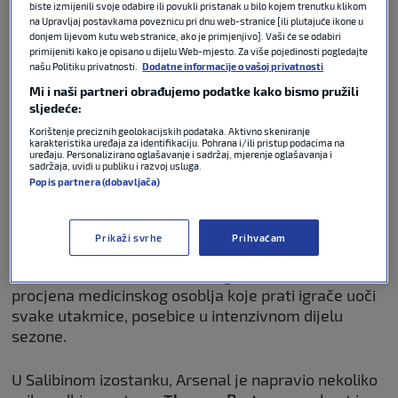
propustiti ključni susret protiv Aston Ville zbog
biste izmijenili svoje odabire ili povukli pristanak u bilo kojem trenutku klikom
ozljede.
na Upravljaj postavkama poveznicu pri dnu web-stranice [ili plutajuće ikone u
donjem lijevom kutu web stranice, ako je primjenjivo]. Vaši će se odabiri
primijeniti kako je opisano u dijelu Web-mjesto. Za više pojedinosti pogledajte
Saliba
, koji je bio ključni igrač obrane Arsenala,
našu Politiku privatnosti.
Dodatne informacije o vašoj privatnosti
osjetio je nelagodu u tetivi nakon pobjede nad
Mi i naši partneri obrađujemo podatke kako bismo pružili
Tottenhamom u srijedu. Ovaj problem natjerao je
sljedeće:
Mikel Artetu
da napravi velike promjene u
Korištenje preciznih geolokacijskih podataka. Aktivno skeniranje
karakteristika uređaja za identifikaciju. Pohrana i/ili pristup podacima na
momčadi.
uređaju. Personalizirano oglašavanje i sadržaj, mjerenje oglašavanja i
sadržaja, uvidi u publiku i razvoj usluga.
Popis partnera (dobavljača)
Trener Arsenala izjavio je kako situacija još uvijek
zahtijeva dodatne medicinske testove. Prema
njegovim riječima, Saliba se nije osjećao dovoljno
Prikaži svrhe
Prihvaćam
spremnim za utakmicu i klub ne želi riskirati
ozbiljniju ozljedu. Arteta je naglasio kako je ključna
procjena medicinskog osoblja koje prati igrače uoči
svake utakmice, posebice u intenzivnom dijelu
sezone.
U Salibinom izostanku, Arsenal je napravio nekoliko