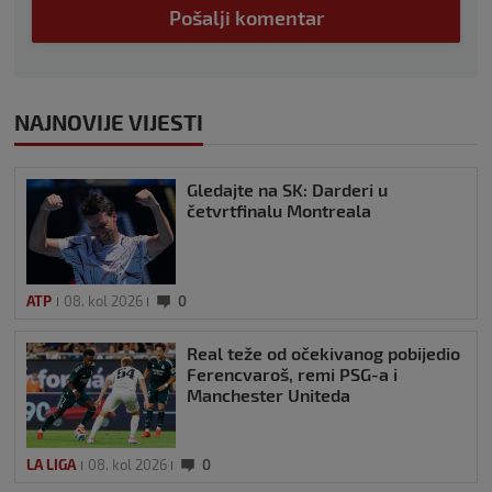
Pošalji komentar
NAJNOVIJE VIJESTI
Gledajte na SK: Darderi u
četvrtfinalu Montreala
ATP
08. kol 2026
0
Real teže od očekivanog pobijedio
Ferencvaroš, remi PSG-a i
Manchester Uniteda
LA LIGA
08. kol 2026
0