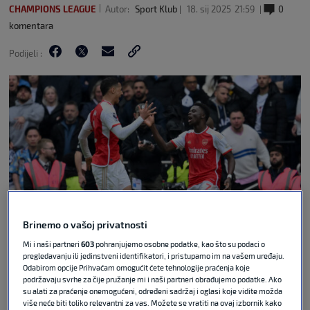
CHAMPIONS LEAGUE
Autor:
Sport Klub
18. sij 2025
21:59
0
komentara
Podijeli :
Brinemo o vašoj privatnosti
Mi i naši partneri
603
pohranjujemo osobne podatke, kao što su podaci o
Guliver Images
pregledavanju ili jedinstveni identifikatori, i pristupamo im na vašem uređaju.
Odabirom opcije Prihvaćam omogućit ćete tehnologije praćenja koje
Arsenal se suočio s ozbiljnim problemima u obrani
podržavaju svrhe za čije pružanje mi i naši partneri obrađujemo podatke. Ako
su alati za praćenje onemogućeni, određeni sadržaj i oglasi koje vidite možda
nakon što je potvrđeno da će William Saliba
više neće biti toliko relevantni za vas. Možete se vratiti na ovaj izbornik kako