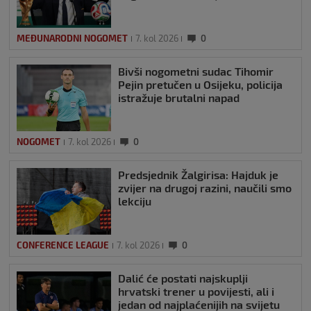
MEĐUNARODNI NOGOMET
7. kol 2026
0
Bivši nogometni sudac Tihomir
Pejin pretučen u Osijeku, policija
istražuje brutalni napad
NOGOMET
7. kol 2026
0
Predsjednik Žalgirisa: Hajduk je
zvijer na drugoj razini, naučili smo
lekciju
CONFERENCE LEAGUE
7. kol 2026
0
Dalić će postati najskuplji
hrvatski trener u povijesti, ali i
jedan od najplaćenijih na svijetu