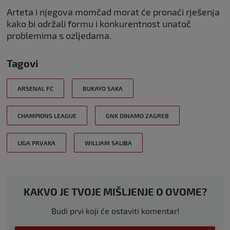
Arteta i njegova momčad morat će pronaći rješenja
kako bi održali formu i konkurentnost unatoč
problemima s ozljedama.
Tagovi
ARSENAL FC
BUKAYO SAKA
CHAMPIONS LEAGUE
GNK DINAMO ZAGREB
LIGA PRVAKA
WILLIAM SALIBA
KAKVO JE TVOJE MIŠLJENJE O OVOME?
Budi prvi koji će ostaviti komentar!