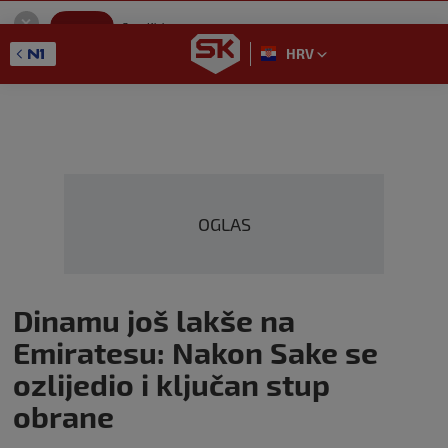
SportKlub
Instaliraj
Sport portal
HRV
GET - On the Google Play
OGLAS
Dinamu još lakše na
Emiratesu: Nakon Sake se
ozlijedio i ključan stup
obrane