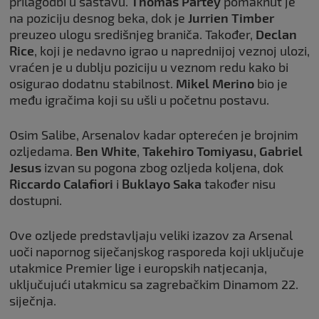
prilagodbi u sastavu.
Thomas Partey
pomaknut je
na poziciju desnog beka, dok je
Jurrien Timber
preuzeo ulogu središnjeg braniča. Također,
Declan
Rice
, koji je nedavno igrao u naprednijoj veznoj ulozi,
vraćen je u dublju poziciju u veznom redu kako bi
osigurao dodatnu stabilnost.
Mikel Merino
bio je
među igračima koji su ušli u početnu postavu.
Osim Salibe, Arsenalov kadar opterećen je brojnim
ozljedama.
Ben
White
,
Takehiro Tomiyasu, Gabriel
Jesus
izvan su pogona zbog ozljeda koljena, dok
Riccardo Calafiori
i
Buklayo Saka
također nisu
dostupni.
Ove ozljede predstavljaju veliki izazov za Arsenal
uoči napornog siječanjskog rasporeda koji uključuje
utakmice Premier lige i europskih natjecanja,
uključujući utakmicu sa zagrebačkim Dinamom 22.
siječnja.