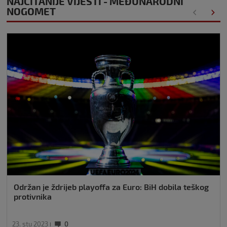
NAJČITANIJE VIJESTI - MEĐUNARODNI
NOGOMET
Održan je ždrijeb playoffa za Euro: BiH dobila teškog
protivnika
23. stu 2023
0