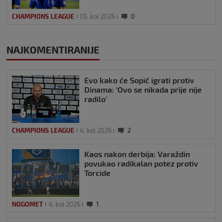
CHAMPIONS LEAGUE
05. kol 2026
0
NAJKOMENTIRANIJE
Evo kako će Sopić igrati protiv
Dinama: ‘Ovo se nikada prije nije
radilo’
CHAMPIONS LEAGUE
4. kol 2026
2
Kaos nakon derbija: Varaždin
povukao radikalan potez protiv
Torcide
NOGOMET
4. kol 2026
1