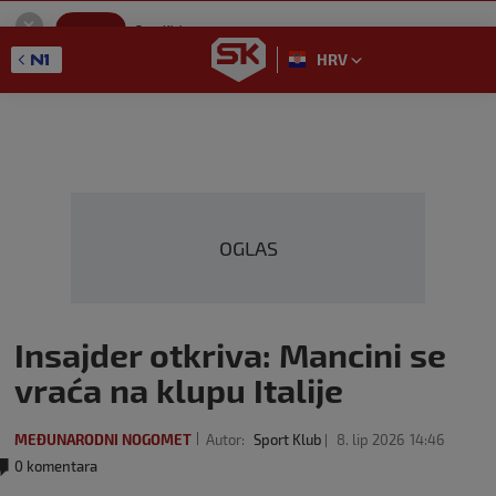
SportKlub
Instaliraj
Sport portal
HRV
GET - On the Google Play
OGLAS
Insajder otkriva: Mancini se
vraća na klupu Italije
MEĐUNARODNI NOGOMET
Autor:
Sport Klub
8. lip 2026
14:46
0 komentara