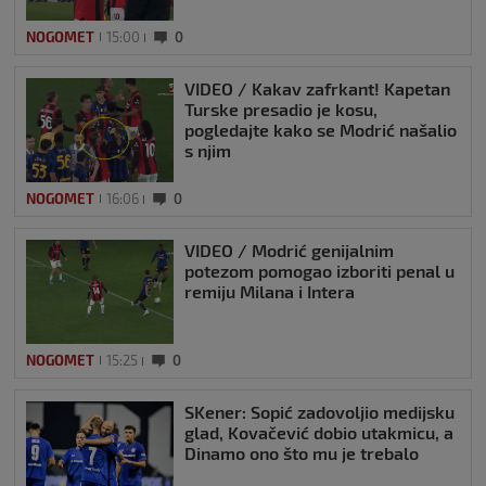
NOGOMET
15:00
0
VIDEO / Kakav zafrkant! Kapetan
Turske presadio je kosu,
pogledajte kako se Modrić našalio
s njim
NOGOMET
16:06
0
VIDEO / Modrić genijalnim
potezom pomogao izboriti penal u
remiju Milana i Intera
NOGOMET
15:25
0
SKener: Sopić zadovoljio medijsku
glad, Kovačević dobio utakmicu, a
Dinamo ono što mu je trebalo