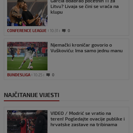
Garcia odabrao početnih 11 za
Litvu? Livaja se čini se vraća na
klupu
CONFERENCE LEAGUE
10:31
0
Njemački kroničar govorio o
Vuškoviću: Ima samo jednu manu
BUNDESLIGA
10:25
0
NAJČITANIJE VIJESTI
VIDEO / Modrić se vratio na
teren! Pogledajte ovacije publike i
hrvatske zastave na tribinama