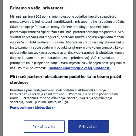
Gianlucu Di Marzia, tvrde da je povratak
Mancinija
Brinemo o vašoj privatnosti
gotovo sigurna stvar te da će uskoro naslijediti
Mi i naši partneri
603
pohranjujemo osobne podatke, kao što su podaci o
Silvija Baldinija
.
pregledavanju ili jedinstveni identifikatori, i pristupamo im na vašem uređaju.
Odabirom opcije Prihvaćam omogućit ćete tehnologije praćenja koje
podržavaju svrhe za čije pružanje mi i naši partneri obrađujemo podatke. Ako
Napominje se da je gotovo sve dogovoreno i da će
su alati za praćenje onemogućeni, određeni sadržaj i oglasi koje vidite možda
Mancini imati neto plaću od dva milijuna eura
više neće biti toliko relevantni za vas. Možete se vratiti na ovaj izbornik kako
godišnje.
biste izmijenili svoje odabire ili povukli pristanak u bilo kojem trenutku klikom
na Upravljaj postavkama poveznicu pri dnu web-stranice [ili plutajuće ikone u
donjem lijevom kutu web stranice, ako je primjenjivo]. Vaši će se odabiri
Iskusni stručnjak već je vodio reprezentaciju Italije u
primijeniti kako je opisano u dijelu Web-mjesto. Za više pojedinosti pogledajte
našu Politiku privatnosti.
Dodatne informacije o vašoj privatnosti
razdoblju od 2018. do 2023. godine, a u tom je
razdoblju uspio postati i europski prvak.
Mi i naši partneri obrađujemo podatke kako bismo pružili
sljedeće:
Korištenje preciznih geolokacijskih podataka. Aktivno skeniranje
Europsko prvenstvo osvojeno je 2021. godine, no
karakteristika uređaja za identifikaciju. Pohrana i/ili pristup podacima na
kako već sljedeće godine nisu uspjeli izboriti
uređaju. Personalizirano oglašavanje i sadržaj, mjerenje oglašavanja i
sadržaja, uvidi u publiku i razvoj usluga.
plasman na
Svjetsko prvenstvo u Kataru
, uslijedio
Popis partnera (dobavljača)
je njegov odlazak s izborničke pozicije.
Od tada je krenuo strmoglavi pad talijanske
Prikaži svrhe
Prihvaćam
reprezentacije, koja ponovno nije uspjela izboriti