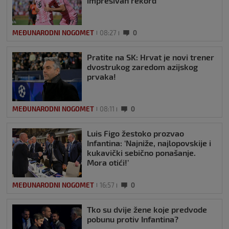
impresivan rekord
MEĐUNARODNI NOGOMET
08:27
0
Pratite na SK: Hrvat je novi trener
dvostrukog zaredom azijskog
prvaka!
MEĐUNARODNI NOGOMET
08:11
0
Luis Figo žestoko prozvao
Infantina: ‘Najniže, najlopovskije i
kukavički sebično ponašanje.
Mora otići!’
MEĐUNARODNI NOGOMET
16:57
0
Tko su dvije žene koje predvode
pobunu protiv Infantina?