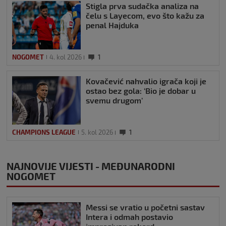
Stigla prva sudačka analiza na
čelu s Layecom, evo što kažu za
penal Hajduka
NOGOMET
4. kol 2026
1
Kovačević nahvalio igrača koji je
ostao bez gola: ‘Bio je dobar u
svemu drugom’
CHAMPIONS LEAGUE
5. kol 2026
1
NAJNOVIJE VIJESTI - MEĐUNARODNI
NOGOMET
Messi se vratio u početni sastav
Intera i odmah postavio