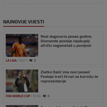
NAJNOVIJE VIJESTI
Real dogovorio posao godine,
Diomande postaje najskuplji
afrički nogometaš u povijesti
LA LIGA
10:57
0
Zlatko Dalić ima novi posao!
Postaje treći Hrvat na kormilu te
reprezentacije
FIFA WORLD CUP
10:36
0