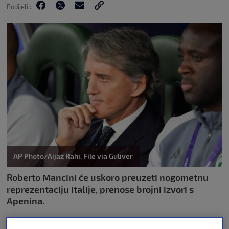
Podijeli :
AP Photo/Aijaz Rahi, File via Guliver
Roberto Mancini će uskoro preuzeti nogometnu
reprezentaciju Italije, prenose brojni izvori s
Apenina.
Mnogi pouzdani izvori, uključujući i novinara