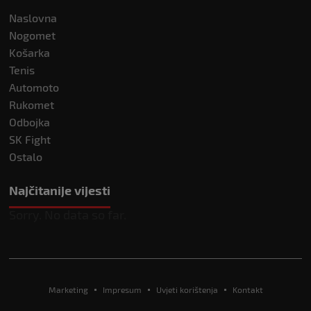
Naslovna
Nogomet
Košarka
Tenis
Automoto
Rukomet
Odbojka
SK Fight
Ostalo
Najčitanije vijesti
Sorry. No data so far.
Marketing
Impresum
Uvjeti korištenja
Kontakt