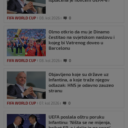
FIFA WORLD CUP
08. kol 2026
0
Olmo otkrio da mu je Dinamo
čestitao na svjetskom naslovu i
kojeg bi Vatrenog doveo u
Barcelonu
FIFA WORLD CUP
08. kol 2026
0
Objavljeno koje su države uz
Infantina, a koje traže njegov
odlazak: HNS je odavno zauzeo
stranu
FIFA WORLD CUP
07. kol 2026
0
UEFA poslala oštru poruku
Infantinu: ‘Ništa se ne mijenja,
bojkot SP-a i dalje je na snazi’