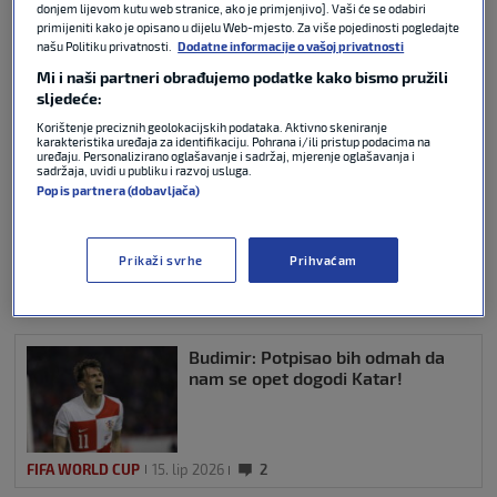
donjem lijevom kutu web stranice, ako je primjenjivo]. Vaši će se odabiri
Radikalna odluka donesena je odmah nakon
primijeniti kako je opisano u dijelu Web-mjesto. Za više pojedinosti pogledajte
našu Politiku privatnosti.
Dodatne informacije o vašoj privatnosti
ponižavajućeg 5:1 poraza koji su
Tunižani
pretrpjeli
Mi i naši partneri obrađujemo podatke kako bismo pružili
od
Švedske
na otvaranju skupine F.
sljedeće:
Korištenje preciznih geolokacijskih podataka. Aktivno skeniranje
karakteristika uređaja za identifikaciju. Pohrana i/ili pristup podacima na
uređaju. Personalizirano oglašavanje i sadržaj, mjerenje oglašavanja i
sadržaja, uvidi u publiku i razvoj usluga.
Moro uoči Engleske: Spreman sam
Popis partnera (dobavljača)
ući i pomoći
Prikaži svrhe
Prihvaćam
FIFA WORLD CUP
15. lip 2026
0
Budimir: Potpisao bih odmah da
nam se opet dogodi Katar!
FIFA WORLD CUP
15. lip 2026
2