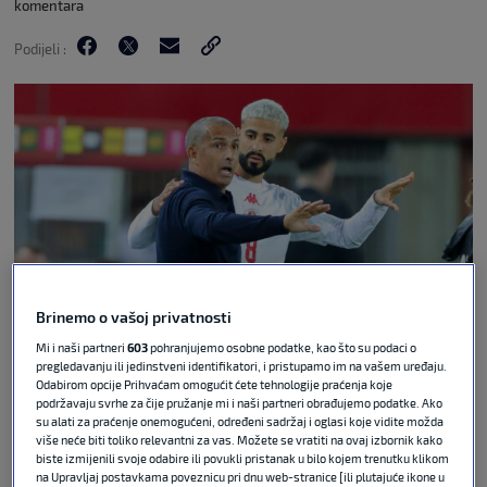
komentara
Podijeli :
Brinemo o vašoj privatnosti
Mi i naši partneri
603
pohranjujemo osobne podatke, kao što su podaci o
Marco Steinbrenner/DeFodi Images via Guliver
pregledavanju ili jedinstveni identifikatori, i pristupamo im na vašem uređaju.
Odabirom opcije Prihvaćam omogućit ćete tehnologije praćenja koje
podržavaju svrhe za čije pružanje mi i naši partneri obrađujemo podatke. Ako
Nogometni savez Tunisa službeno je uručio otkaz
su alati za praćenje onemogućeni, određeni sadržaj i oglasi koje vidite možda
izborniku Sabriju Lamouchiju i to nakon samo
više neće biti toliko relevantni za vas. Možete se vratiti na ovaj izbornik kako
jedne odigrane utakmice na Svjetskom prvenstvu.
biste izmijenili svoje odabire ili povukli pristanak u bilo kojem trenutku klikom
na Upravljaj postavkama poveznicu pri dnu web-stranice [ili plutajuće ikone u