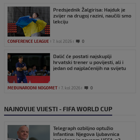
Predsjednik Žalgirisa: Hajduk je
zvijer na drugoj razini, naučili smo
lekciju
CONFERENCE LEAGUE
7. kol 2026
0
Dalić će postati najskuplji
hrvatski trener u povijesti, ali i
jedan od najplaćenijih na svijetu
MEĐUNARODNI NOGOMET
7. kol 2026
0
NAJNOVIJE VIJESTI - FIFA WORLD CUP
Telegraph ozbiljno optužio
Infantina: Njegova ljubavnica
isplaćena je novcem UEFA-e?