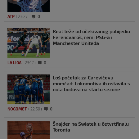
ATP
23:27
0
Real teže od očekivanog pobijedio
Ferencvaroš, remi PSG-a i
Manchester Uniteda
LA LIGA
23:17
0
Loš početak za Carevićevu
momčad: Lokomotiva ih ostavila s
nula bodova na startu sezone
NOGOMET
22:59
0
Šnajder na Swiatek u četvrtfinalu
Toronta