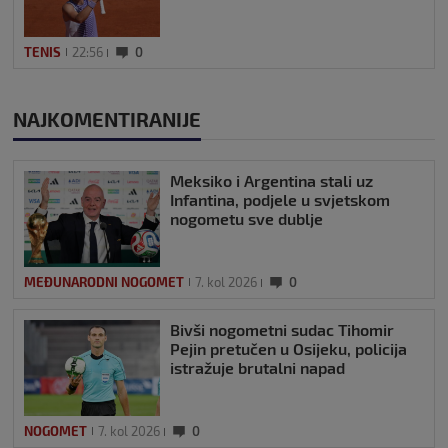
TENIS
22:56
0
NAJKOMENTIRANIJE
Meksiko i Argentina stali uz
Infantina, podjele u svjetskom
nogometu sve dublje
MEĐUNARODNI NOGOMET
7. kol 2026
0
Bivši nogometni sudac Tihomir
Pejin pretučen u Osijeku, policija
istražuje brutalni napad
NOGOMET
7. kol 2026
0