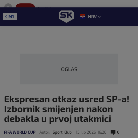
SportKlub
Instaliraj
Sport portal
HRV
GET - On the Google Play
OGLAS
Ekspresan otkaz usred SP-a!
Izbornik smijenjen nakon
debakla u prvoj utakmici
FIFA WORLD CUP
Autor:
Sport Klub
15. lip 2026
16:28
0