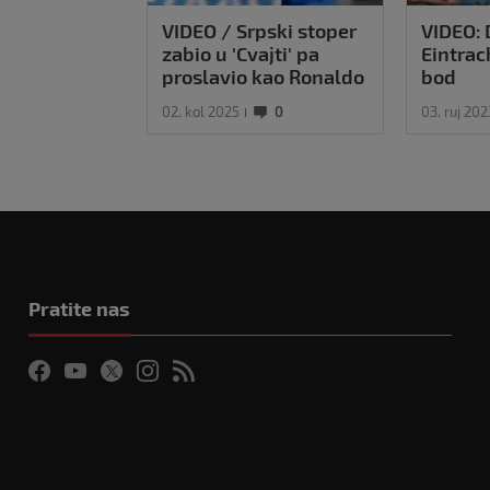
VIDEO / Srpski stoper
VIDEO: 
zabio u 'Cvajti' pa
Eintrac
proslavio kao Ronaldo
bod
02. kol 2025
0
03. ruj 202
Pratite nas