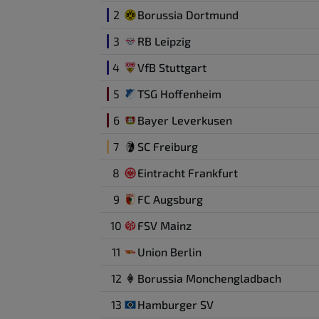
2
Borussia Dortmund
3
RB Leipzig
4
VfB Stuttgart
5
TSG Hoffenheim
6
Bayer Leverkusen
7
SC Freiburg
8
Eintracht Frankfurt
9
FC Augsburg
10
FSV Mainz
11
Union Berlin
12
Borussia Monchengladbach
13
Hamburger SV