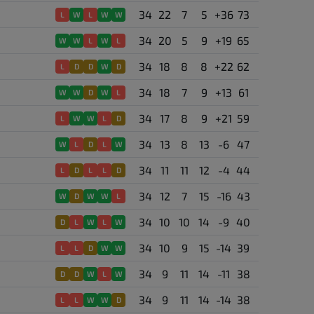
34
22
7
5
+36
73
L
W
L
W
W
34
20
5
9
+19
65
W
W
L
W
L
34
18
8
8
+22
62
L
D
D
W
D
34
18
7
9
+13
61
W
W
D
W
L
34
17
8
9
+21
59
L
W
W
L
D
34
13
8
13
-6
47
W
L
D
L
W
34
11
11
12
-4
44
L
D
L
L
D
34
12
7
15
-16
43
W
D
W
W
L
34
10
10
14
-9
40
D
L
W
L
W
34
10
9
15
-14
39
L
L
D
W
W
34
9
11
14
-11
38
D
D
W
L
W
34
9
11
14
-14
38
L
L
W
W
D