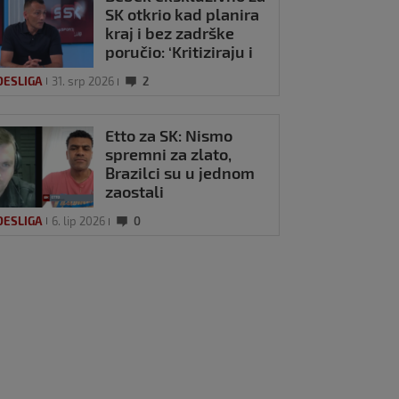
SK otkrio kad planira
kraj i bez zadrške
poručio: ‘Kritiziraju i
oni koji ne znaju ni
DESLIGA
31. srp 2026
2
kako lopta skače!’
Etto za SK: Nismo
spremni za zlato,
Brazilci su u jednom
zaostali
DESLIGA
6. lip 2026
0