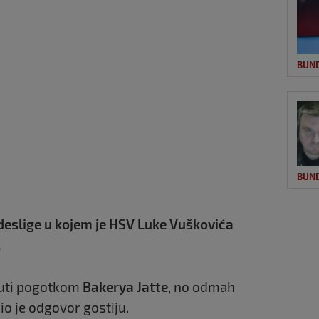
BUN
BUN
ndeslige u kojem je HSV Luke Vuškovića
.
nuti pogotkom
Bakerya Jatte
, no odmah
io je odgovor gostiju.