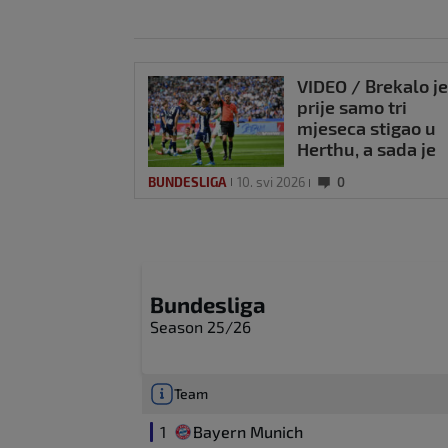
VIDEO / Brekalo je
prije samo tri
mjeseca stigao u
Herthu, a sada je
zaradio već drugi
BUNDESLIGA
10. svi 2026
0
crveni karton!
Bundesliga
Season 25/26
Team
1
Bayern Munich