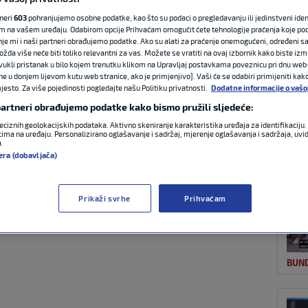
tneri
603
pohranjujemo osobne podatke, kao što su podaci o pregledavanju ili jedinstveni identi
m na vašem uređaju. Odabirom opcije Prihvaćam omogućit ćete tehnologije praćenja koje po
OST
nje mi i naši partneri obrađujemo podatke. Ako su alati za praćenje onemogućeni, određeni sa
ićev HSV poveo
ožda više neće biti toliko relevantni za vas. Možete se vratiti na ovaj izbornik kako biste izmi
ovukli pristanak u bilo kojem trenutku klikom na Upravljaj postavkama poveznicu pri dnu web-
ne u donjem lijevom kutu web stranice, ako je primjenjivo]. Vaši će se odabiri primijeniti kak
, a onda je
esto. Za više pojedinosti pogledajte našu Politiku privatnosti.
Dodatne informacije o vašo
 partneri obrađujemo podatke kako bismo pružili sljedeće:
h majstorski
eciznih geolokacijskih podataka. Aktivno skeniranje karakteristika uređaja za identifikaciju. 
ima na uređaju. Personalizirano oglašavanje i sadržaj, mjerenje oglašavanja i sadržaja, uvidi
a.
BUN
era (dobavljača)
0 komentara
Prikaži svrhe
Prihvaćam
BUN