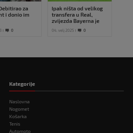
Debitirao za
Ipak ništa od velikog
ht i donio im
transfera u Real,
zvijezda Bayerna je
objasnila svoju odluku
3
0
04. velj 2025
0
Kategorije
Naslovna
Nogomet
Košarka
Tenis
Automoto