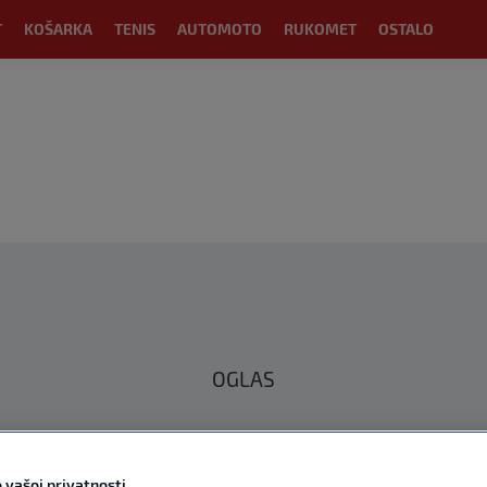
T
KOŠARKA
TENIS
AUTOMOTO
RUKOMET
OSTALO
OGLAS
 vašoj privatnosti