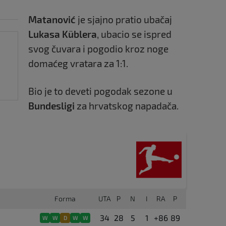
Matanović
je sjajno pratio ubačaj
Lukasa Küblera
, ubacio se ispred
svog čuvara i pogodio kroz noge
domaćeg vratara za 1:1.
Bio je to deveti pogodak sezone u
Bundesligi
za hrvatskog napadača.
Forma
UTA
P
N
I
RA
P
34
28
5
1
+86
89
W
W
D
W
W