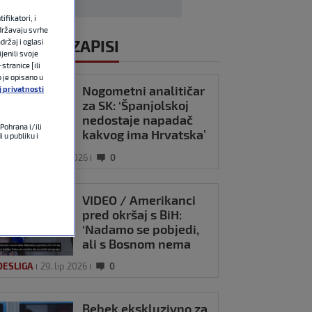
fikatori, i
državaju svrhe
ALI VIDEOZAPISI
držaj i oglasi
jenili svoje
stranice [ili
o je opisano u
Nogometni analitičar
j privatnosti
za SK: ‘Španjolskoj
nedostaje napadač
Pohrana i/ili
kakvog ima Hrvatska’
 u publiku i
DESLIGA
20. lip 2026
0
VIDEO / Amerikanci
pred okršaj s BiH:
‘Nadamo se pobjedi,
ali s Bosnom nema
šale’
DESLIGA
29. lip 2026
0
Bebek ekskluzivno za