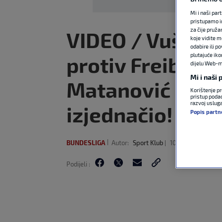
Mi i naši par
pristupamo i
za čije pruža
VIDEO / Vuškov
koje vidite m
odabire ili p
plutajuće iko
protiv Freiburga
dijelu Web-mj
Mi i naši
Matanović odma
Korištenje pr
pristup podac
razvoj uslug
izjednačio!
Popis partn
BUNDESLIGA
Autor:
Sport Klub
10. svi 2026
15:52
Podijeli :