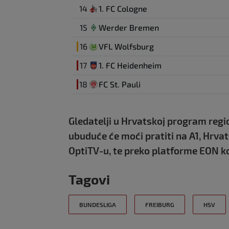
14
1. FC Cologne
15
Werder Bremen
16
VFL Wolfsburg
17
1. FC Heidenheim
18
FC St. Pauli
Gledatelji u Hrvatskoj program regi
ubuduće će moći pratiti na A1, Hrv
OptiTV-u, te preko platforme EON ko
Tagovi
BUNDESLIGA
FREIBURG
HSV