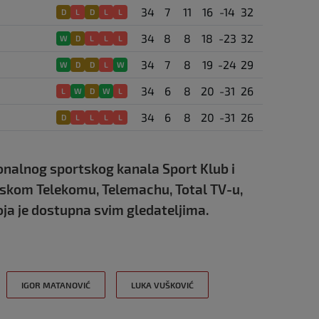
34
7
11
16
-14
32
D
L
D
L
L
34
8
8
18
-23
32
W
D
L
L
L
34
7
8
19
-24
29
W
D
D
L
W
34
6
8
20
-31
26
L
W
D
W
L
34
6
8
20
-31
26
D
L
L
L
L
onalnog sportskog kanala Sport Klub i
atskom Telekomu, Telemachu, Total TV-u,
ja je dostupna svim gledateljima.
IGOR MATANOVIĆ
LUKA VUŠKOVIĆ