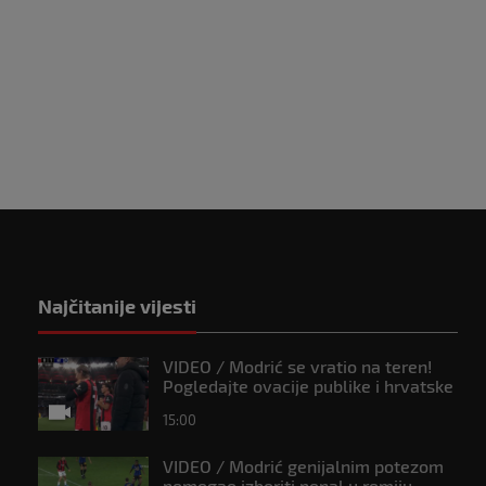
Najčitanije vijesti
VIDEO / Modrić se vratio na teren!
Pogledajte ovacije publike i hrvatske
zastave na tribinama
15:00
VIDEO / Modrić genijalnim potezom
pomogao izboriti penal u remiju