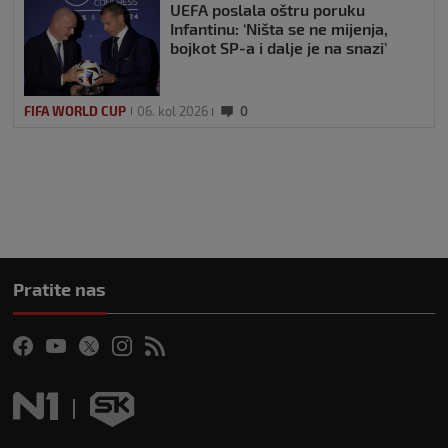
UEFA poslala oštru poruku
Infantinu: ‘Ništa se ne mijenja,
bojkot SP-a i dalje je na snazi’
FIFA WORLD CUP
06. kol 2026
0
Pratite nas