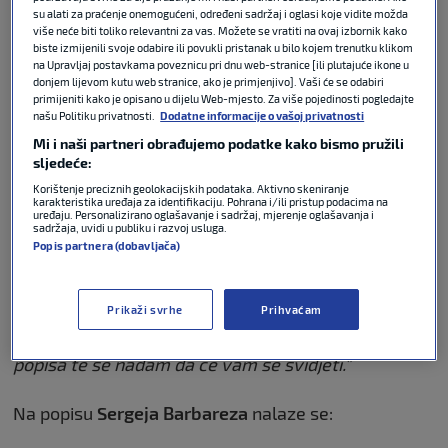
nogometaša na koje će računati na predstojećem
su alati za praćenje onemogućeni, određeni sadržaj i oglasi koje vidite možda
više neće biti toliko relevantni za vas. Možete se vratiti na ovaj izbornik kako
Svjetskom prvenstvu.
biste izmijenili svoje odabire ili povukli pristanak u bilo kojem trenutku klikom
na Upravljaj postavkama poveznicu pri dnu web-stranice [ili plutajuće ikone u
Prije same objave imena,
Barbarez
se obratio
donjem lijevom kutu web stranice, ako je primjenjivo]. Vaši će se odabiri
primijeniti kako je opisano u dijelu Web-mjesto. Za više pojedinosti pogledajte
medijima:
našu Politiku privatnosti.
Dodatne informacije o vašoj privatnosti
Mi i naši partneri obrađujemo podatke kako bismo pružili
“Drago mi je što vas vidim, to je znak da se nešto
sljedeće:
događa. Odabrali smo 26 nogometaša, uz
Korištenje preciznih geolokacijskih podataka. Aktivno skeniranje
pretpozive. Bitno je da igrači budu svjesni situacije.
karakteristika uređaja za identifikaciju. Pohrana i/ili pristup podacima na
uređaju. Personalizirano oglašavanje i sadržaj, mjerenje oglašavanja i
Pripreme ćemo početi s tih 26 igrača. Mnogo smo
sadržaja, uvidi u publiku i razvoj usluga.
razmišljali i u razgovorima s drugima zaključili da je
Popis partnera (dobavljača)
ovako bolje. Uvijek je teško kada nekoga morate
poslati kući i reći mu da nije među putnicima za SP,
Prikaži svrhe
Prihvaćam
zato smo ovu odluku donijeli odmah na početku.
Uložili smo i dodatan trud u samu prezentaciju
popisa te se nadam da će vam se svidjeti.”
Na popisu
Sergeja Barbareza
nalaze se: