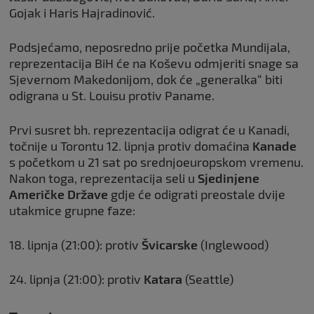
Gojak i Haris Hajradinović.
Podsjećamo, neposredno prije početka Mundijala,
reprezentacija BiH će na Koševu odmjeriti snage sa
Sjevernom Makedonijom, dok će „generalka“ biti
odigrana u St. Louisu protiv Paname.
Prvi susret bh. reprezentacija odigrat će u Kanadi,
točnije u Torontu 12. lipnja protiv domaćina
Kanade
s početkom u 21 sat po srednjoeuropskom vremenu.
Nakon toga, reprezentacija seli u
Sjedinjene
Američke Države
gdje će odigrati preostale dvije
utakmice grupne faze:
18. lipnja (21:00): protiv
Švicarske
(Inglewood)
24. lipnja (21:00): protiv
Katara
(Seattle)