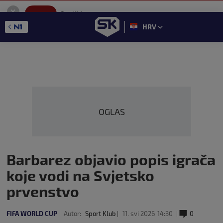
SportKlub
Instaliraj
Sport portal
HRV
GET - On the Google Play
OGLAS
Barbarez objavio popis igrača
koje vodi na Svjetsko
prvenstvo
FIFA WORLD CUP
Autor:
Sport Klub
11. svi 2026
14:30
0