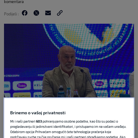
komentara
Podijeli :
Brinemo o vašoj privatnosti
N1
Mi i naši partneri
603
pohranjujemo osobne podatke, kao što su podaci o
Izbornik nogometne reprezentacije Bosne i
pregledavanju ili jedinstveni identifikatori, i pristupamo im na vašem uređaju.
Odabirom opcije Prihvaćam omogućit ćete tehnologije praćenja koje
Hercegovine, Sergej Barbarez, objavio je popis
podržavaju svrhe za čije pružanje mi i naši partneri obrađujemo podatke. Ako