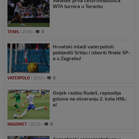
Swiatek prva četvrtfinalistica
WTA turnira u Torontu
TENIS
21:06
0
Hrvatski mladi vaterpolisti
pobijedili Srbiju i izborili finale SP-
a u Zagrebu!
VATERPOLO
20:53
0
Osijek razbio Rudeš, rapsodija
golova na otvaranju 2. kola HNL-
a!
NOGOMET
20:25
0
Argentinski reprezentativac u