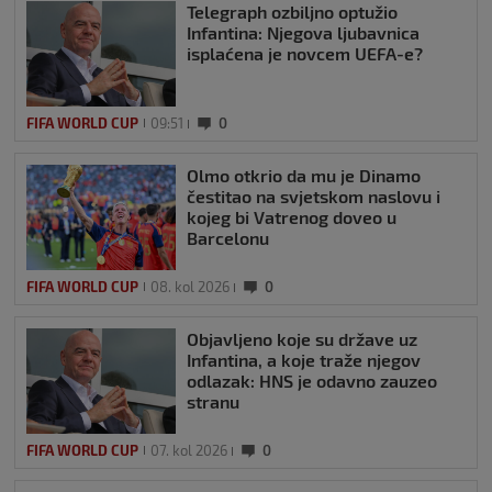
Telegraph ozbiljno optužio
Infantina: Njegova ljubavnica
isplaćena je novcem UEFA-e?
FIFA WORLD CUP
09:51
0
Olmo otkrio da mu je Dinamo
čestitao na svjetskom naslovu i
kojeg bi Vatrenog doveo u
Barcelonu
FIFA WORLD CUP
08. kol 2026
0
Objavljeno koje su države uz
Infantina, a koje traže njegov
odlazak: HNS je odavno zauzeo
stranu
FIFA WORLD CUP
07. kol 2026
0