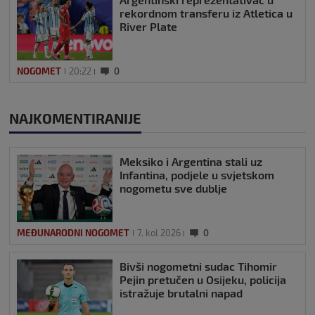
rekordnom transferu iz Atletica u
River Plate
NOGOMET
20:22
0
NAJKOMENTIRANIJE
Meksiko i Argentina stali uz
Infantina, podjele u svjetskom
nogometu sve dublje
MEĐUNARODNI NOGOMET
7. kol 2026
0
Bivši nogometni sudac Tihomir
Pejin pretučen u Osijeku, policija
istražuje brutalni napad