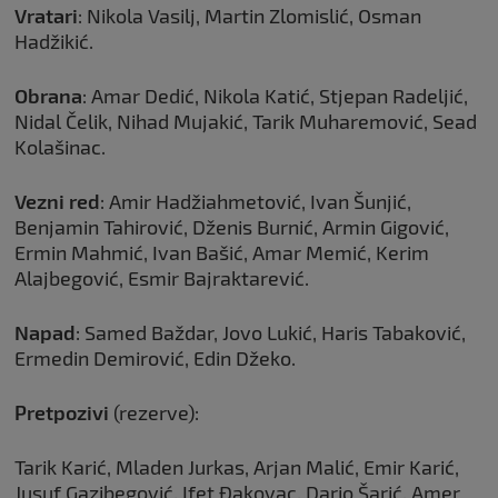
Vratari
: Nikola Vasilj, Martin Zlomislić, Osman
Hadžikić.
Obrana
: Amar Dedić, Nikola Katić, Stjepan Radeljić,
Nidal Čelik, Nihad Mujakić, Tarik Muharemović, Sead
Kolašinac.
Vezni red
: Amir Hadžiahmetović, Ivan Šunjić,
Benjamin Tahirović, Dženis Burnić, Armin Gigović,
Ermin Mahmić, Ivan Bašić, Amar Memić, Kerim
Alajbegović, Esmir Bajraktarević.
Napad
: Samed Baždar, Jovo Lukić, Haris Tabaković,
Ermedin Demirović, Edin Džeko.
Pretpozivi
(rezerve):
Tarik Karić, Mladen Jurkas, Arjan Malić, Emir Karić,
Jusuf Gazibegović, Ifet Đakovac, Dario Šarić, Amer