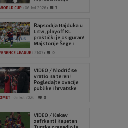
 WORLD CUP
06. kol 2026
7
Rapsodija Hajduka u
Litvi, playoff KL
praktički je osiguran!
Majstorije Šege i
ldo: Luka je
Pajazitija
ometna legenda
FERENCE LEAGUE
21:07
0
rp 2026
0
VIDEO / Modrić se
vratio na teren!
Pogledajte ovacije
publike i hrvatske
zastave na tribinama
OMET
05. kol 2026
0
VIDEO / Kakav
zafrkant! Kapetan
Turske presadio je