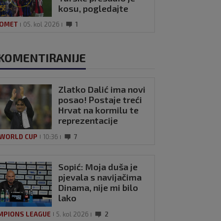
kosu, pogledajte
kako se Modrić
OMET
05. kol 2026
1
našalio s njim
KOMENTIRANIJE
Zlatko Dalić ima novi
posao! Postaje treći
Hrvat na kormilu te
reprezentacije
 WORLD CUP
10:36
7
Sopić: Moja duša je
pjevala s navijačima
Dinama, nije mi bilo
lako
MPIONS LEAGUE
5. kol 2026
2