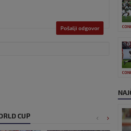
CON
Pošalji odgovor
CON
NAJ
WORLD CUP