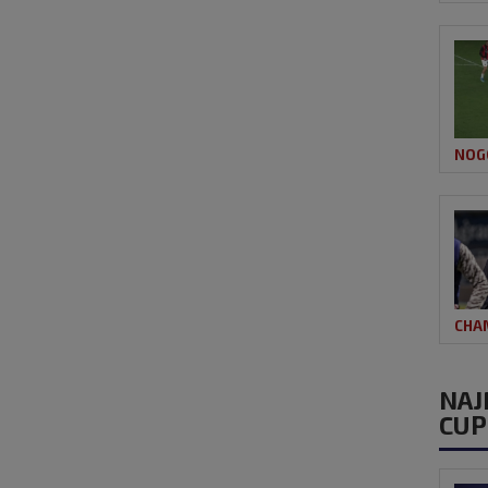
NOG
CHA
NAJ
CUP