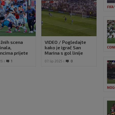
FIFA
žnih scena
VIDEO / Pogledajte
Rona
inala,
kako je igrač San
nog
CON
ncima prijete
Marina s gol linije
akve nitko nije
'spasio stvar' protiv
26
1
07. lip 2025
0
03. s
ao!?
BiH
NOG