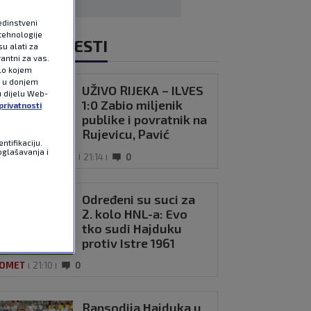
edinstveni
tehnologije
NOVIJE VIJESTI
u alati za
antni za vas.
ilo kojem
e u donjem
UŽIVO RIJEKA – ILVES
u dijelu Web-
UŽIVO
1:0 Zabio miljenik
privatnosti
publike i povratnik na
Rujevicu, Pavić
ntifikaciju.
pogodio stativu
oglašavanja i
FERENCE LEAGUE
21:14
0
Određeni su suci za
2. kolo HNL-a: Evo
tko sudi Hajduku
protiv Istre 1961
OMET
21:10
0
Rapsodija Hajduka u