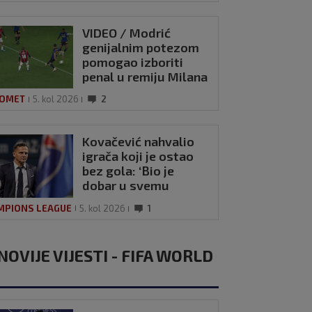
VIDEO / Modrić
genijalnim potezom
pomogao izboriti
penal u remiju Milana
i Intera
OMET
5. kol 2026
2
Kovačević nahvalio
igrača koji je ostao
bez gola: ‘Bio je
dobar u svemu
drugom’
MPIONS LEAGUE
5. kol 2026
1
NOVIJE VIJESTI - FIFA WORLD