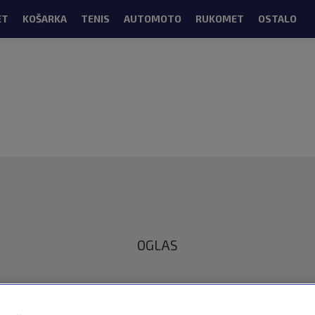
ET
KOŠARKA
TENIS
AUTOMOTO
RUKOMET
OSTALO
OGLAS