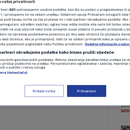
 vašoj privatnosti
rtneri
603
pohranjujemo osobne podatke, kao što su podaci o pregledavanju ili j
ori, i pristupamo im na vašem uređaju. Odabirom opcije Prihvaćam omogućit ćete 
NAJ
o popis igrača koje
je podržavaju svrhe za čije pružanje mi i naši partneri obrađujemo podatke. Ako s
emogućeni, određeni sadržaj i oglasi koje vidite možda više neće biti toliko relev
atiti na ovaj izbornik kako biste izmijenili svoje odabire ili povukli pristanak u b
ko prvenstvo
ikom na Upravljaj postavkama poveznicu pri dnu web-stranice [ili plutajuće ikon
u web stranice, ako je primjenjivo]. Vaši će se odabiri primijeniti kako je opisano 
više pojedinosti pogledajte našu Politiku privatnosti.
Dodatne informacije o vašoj 
 partneri obrađujemo podatke kako bismo pružili sljedeće:
14:30
0 komentara
preciznih geolokacijskih podataka. Aktivno skeniranje karakteristika uređaja za ide
li pristup podacima na uređaju. Personalizirano oglašavanje i sadržaj, mjerenje 
CON
Bosne i Hercegovine, Sergej Barbarez,
idi u publiku i razvoj usluga.
nera (dobavljača)
e će računati na predstojećem Svjetskom
Prikaži svrhe
Prihvaćam
NOG