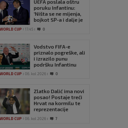
UEFA poslala oštru
poruku Infantinu:
‘Ništa se ne mijenja,
bojkot SP-a i dalje je
na snazi’
 WORLD CUP
17:45
0
Vodstvo FIFA-e
priznalo pogreške, ali
i izrazilo punu
podršku Infantinu
 WORLD CUP
06. kol 2026
0
Zlatko Dalić ima novi
posao! Postaje treći
Hrvat na kormilu te
reprezentacije
 WORLD CUP
06. kol 2026
7