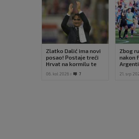
Zlatko Dalić ima novi
Zbog ru
posao! Postaje treći
nakon f
Hrvat na kormilu te
Argenti
reprezentacije
kazne k
06. kol 2026
7
21. srp 20
očekiv