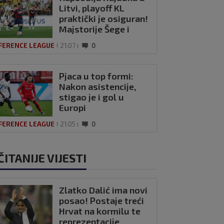
Litvi, playoff KL
praktički je osiguran!
Majstorije Šege i
Pajazitija
FERENCE LEAGUE
21:07
0
Pjaca u top formi:
Nakon asistencije,
stigao je i gol u
Europi
FERENCE LEAGUE
21:05
0
ČITANIJE VIJESTI
Zlatko Dalić ima novi
posao! Postaje treći
Hrvat na kormilu te
reprezentacije