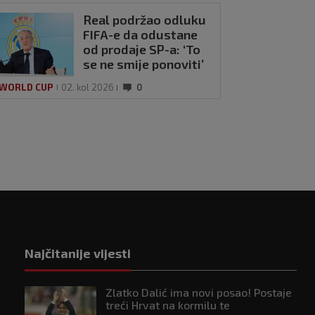
Real podržao odluku
FIFA-e da odustane
od prodaje SP-a: ‘To
se ne smije ponoviti’
 WORLD CUP
02. kol 2026
0
Najčitanije vijesti
Zlatko Dalić ima novi posao! Postaje
treći Hrvat na kormilu te