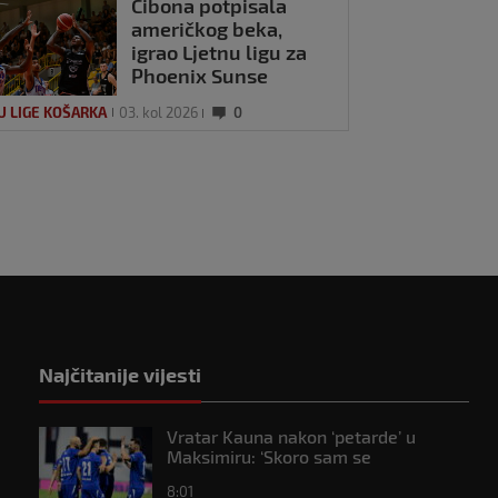
Cibona potpisala
američkog beka,
igrao Ljetnu ligu za
Phoenix Sunse
U LIGE KOŠARKA
03. kol 2026
0
Najčitanije vijesti
Vratar Kauna nakon ‘petarde’ u
Maksimiru: ‘Skoro sam se
onesvijestio’
8:01