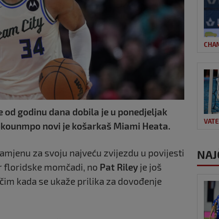
CHA
 od godinu dana dobila je u ponedjeljak
VAT
tokounmpo novi je košarkaš Miami Heata.
amjenu za svoju najveću zvijezdu u povijesti
NAJ
er floridske momčadi, no
Pat Riley
je još
čim kada se ukaže prilika za dovođenje