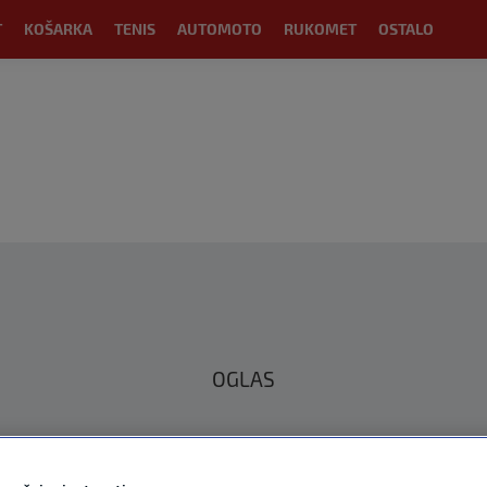
T
KOŠARKA
TENIS
AUTOMOTO
RUKOMET
OSTALO
OGLAS