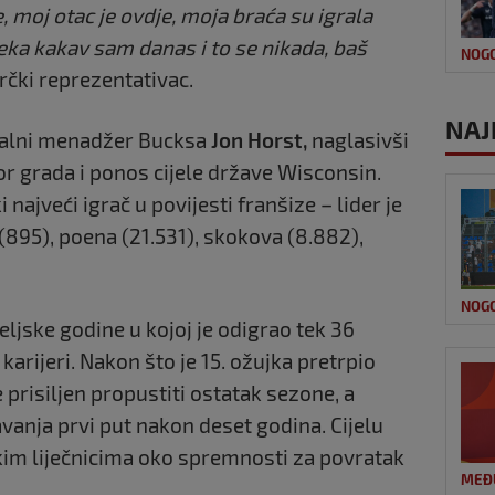
 moj otac je ovdje, moja braća su igrala
eka kakav sam danas i to se nikada, baš
NOG
rčki reprezentativac.
NAJ
eralni menadžer Bucksa
Jon Horst,
naglasivši
or grada i ponos cijele države Wisconsin.
najveći igrač u povijesti franšize – lider je
895), poena (21.531), skokova (8.882),
NOG
ljske godine u kojoj je odigrao tek 36
arijeri. Nakon što je 15. ožujka pretrpio
e prisiljen propustiti ostatak sezone, a
vanja prvi put nakon deset godina. Cijelu
pskim liječnicima oko spremnosti za povratak
MEĐ