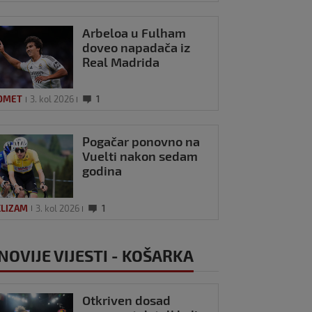
Arbeloa u Fulham
doveo napadača iz
Real Madrida
OMET
3. kol 2026
1
Pogačar ponovno na
Vuelti nakon sedam
godina
KLIZAM
3. kol 2026
1
NOVIJE VIJESTI - KOŠARKA
Otkriven dosad