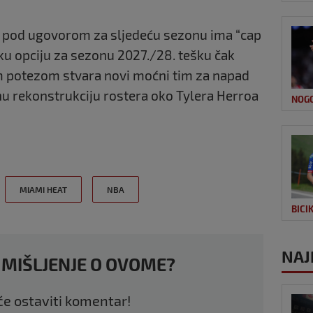
 pod ugovorom za sljedeću sezonu ima “cap
ku opciju za sezonu 2027./28. tešku čak
m potezom stvara novi moćni tim za napad
u rekonstrukciju rostera oko Tylera Herroa
NOG
MIAMI HEAT
NBA
BICI
NAJ
 MIŠLJENJE O OVOME?
 će ostaviti komentar!