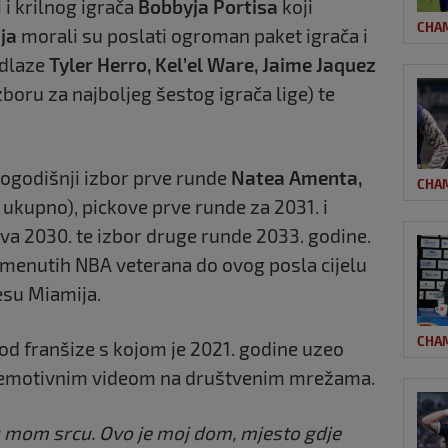
 i krilnog igrača
Bobbyja
Portisa
koji
CHA
ja
morali su poslati ogroman paket igrača i
odlaze
Tyler Herro, Kel’el Ware, Jaime Jaquez
boru za najboljeg šestog igrača lige) te
ovogodišnji izbor prve runde
Natea Amenta,
CHA
 ukupno), pickove prve runde za 2031. i
va 2030. te izbor druge runde 2033. godine.
pomenutih NBA veterana do ovog posla cijelu
resu Miamija.
CHA
 od franšize s kojom je 2021. godine uzeo
e emotivnim videom na društvenim mrežama.
u mom srcu. Ovo je moj dom, mjesto gdje