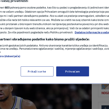
 vašoj privatnosti
tneri
603
pohranjujemo osobne podatke, kao što su podaci o pregledavanju ili jedinstveni identi
m na vašem uređaju. Odabirom opcije Prihvaćam omogućit ćete tehnologije praćenja koje po
NAJ
ntetokounmpo je
nje mi i naši partneri obrađujemo podatke. Ako su alati za praćenje onemogućeni, određeni sa
ožda više neće biti toliko relevantni za vas. Možete se vratiti na ovaj izbornik kako biste izmi
ovukli pristanak u bilo kojem trenutku klikom na Upravljaj postavkama poveznicu pri dnu web-
i Heata
ne u donjem lijevom kutu web stranice, ako je primjenjivo]. Vaši će se odabiri primijeniti kak
esto. Za više pojedinosti pogledajte našu Politiku privatnosti.
Dodatne informacije o vašo
 partneri obrađujemo podatke kako bismo pružili sljedeće:
eciznih geolokacijskih podataka. Aktivno skeniranje karakteristika uređaja za identifikaciju. 
0 komentara
ima na uređaju. Personalizirano oglašavanje i sadržaj, mjerenje oglašavanja i sadržaja, uvidi
a.
OST
era (dobavljača)
Prikaži svrhe
Prihvaćam
NOG