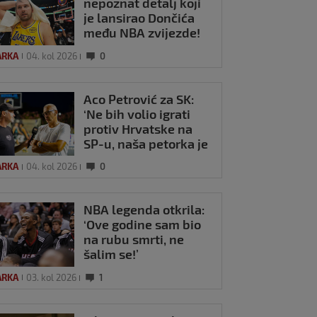
nepoznat detalj koji
je lansirao Dončića
među NBA zvijezde!
ARKA
04. kol 2026
0
Aco Petrović za SK:
‘Ne bih volio igrati
protiv Hrvatske na
SP-u, naša petorka je
paklena!’
ARKA
04. kol 2026
0
NBA legenda otkrila:
‘Ove godine sam bio
na rubu smrti, ne
O / 76ersi
šalim se!’
ćni protiv
ksa, plus 30 i
ARKA
03. kol 2026
1
la' za finale
i 2026
0
ka!