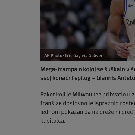
AP Photo/Eric Gay via Guliver
Mega-trampa o kojoj se šuškalo više
svoj konačni epilog – Giannis Ante
Paket koji je
Milwaukee
prihvatio u z
franšize doslovno je ispraznio rost
jednom pokazao da ne preže ni pred 
kapitalca.