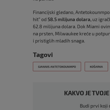
Financijski gledano, Antetokounmpo
hit” od
58.5 milijuna dolara,
uz igrač
62.8 milijuna dolara. Dok Miami ovi
na prsten, Milwaukee kreće u potpun
i pristiglih mladih snaga.
Tagovi
GIANNIS ANTETOKOUNMPO
KOŠARKA
KAKVO JE TVOJE
Budi prvi koji