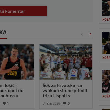
lji komentar
KOŠ
RKA
KOŠ
ni Jokić i
Šok za Hrvatsku, sa
VIDE
ook opet do
zvukom sirene primili
nemo
doublea u
tricu i ispali s
Knic
KOŠ
i nad Netsima
Eurobasketa
'met
1
31. srp 2026
0
11. sv
Isto