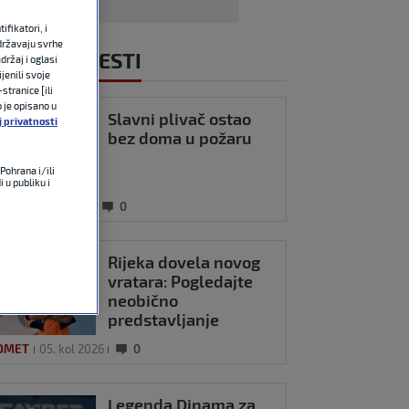
fikatori, i
državaju svrhe
NOVIJE VIJESTI
držaj i oglasi
jenili svoje
stranice [ili
o je opisano u
Slavni plivač ostao
j privatnosti
bez doma u požaru
Pohrana i/ili
 u publiku i
ALO
05. kol 2026
0
Rijeka dovela novog
vratara: Pogledajte
neobično
predstavljanje
OMET
05. kol 2026
0
Legenda Dinama za