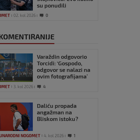
su ponudili
OMET
02. kol 2026
0
KOMENTIRANIJE
Varaždin odgovorio
Torcidi: ‘Gospodo,
odgovor se nalazi na
ovim fotografijama’
OMET
3. kol 2026
4
Daliću propada
angažman na
Bliskom istoku?
UNARODNI NOGOMET
4. kol 2026
1