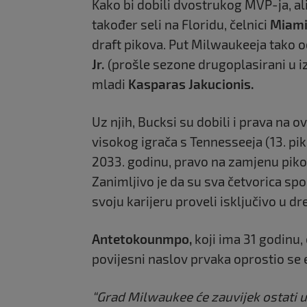
Kako bi dobili dvostrukog MVP-ja, ali
također seli na Floridu, čelnici
Miami
draft pikova. Put Milwaukeeja tako 
Jr.
(prošle sezone drugoplasirani u iz
mladi
Kasparas Jakucionis.
Uz njih, Bucksi su dobili i prava na 
visokog igrača s Tennesseeja (13. pik
2033. godinu, pravo na zamjenu piko
Zanimljivo je da su sva četvorica s
svoju karijeru proveli isključivo u d
Antetokounmpo,
koji ima 31 godinu,
povijesni naslov prvaka oprostio s
“Grad Milwaukee će zauvijek ostati 