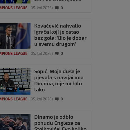
MPIONS LEAGUE
05. kol 2026
0
Kovačević nahvalio
igrača koji je ostao
bez gola: 'Bio je dobar
u svemu drugom'
MPIONS LEAGUE
05. kol 2026
0
Sopić: Moja duša je
pjevala s navijačima
Dinama, nije mi bilo
lako
MPIONS LEAGUE
05. kol 2026
0
Dinamo je odbio
ponudu Engleza za
Stojkovića! Evo koliko