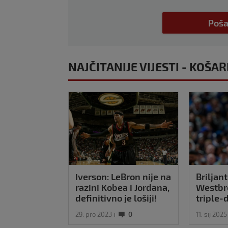
Poša
NAJČITANIJE VIJESTI - KOŠA
Iverson: LeBron nije na
Briljant
razini Kobea i Jordana,
Westbr
definitivno je lošiji!
triple-
pobjed
29. pro 2023
0
11. sij 2025