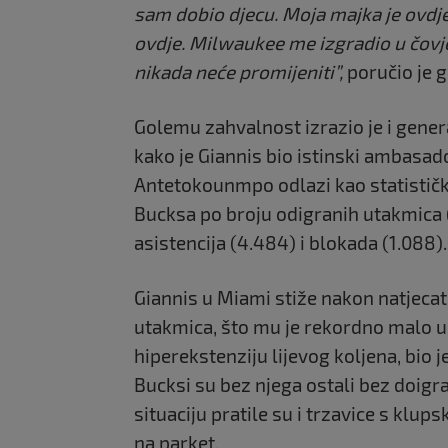
sam dobio djecu. Moja majka je ovdje,
ovdje. Milwaukee me izgradio u čovj
nikada neće promijeniti”,
poručio je g
Golemu zahvalnost izrazio je i gen
kako je Giannis bio istinski ambasad
Antetokounmpo odlazi kao statistički 
Bucksa po broju odigranih utakmica (
asistencija (4.484) i blokada (1.088).
Giannis u Miami stiže nakon natjecate
utakmica, što mu je rekordno malo u k
hiperekstenziju lijevog koljena, bio j
Bucksi su bez njega ostali bez doigra
situaciju pratile su i trzavice s klu
na parket.