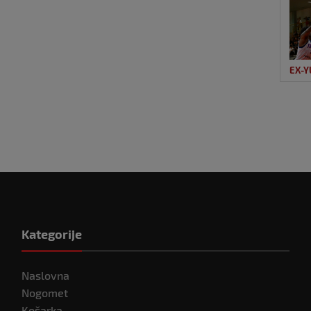
EX-Y
Kategorije
Naslovna
Nogomet
Košarka