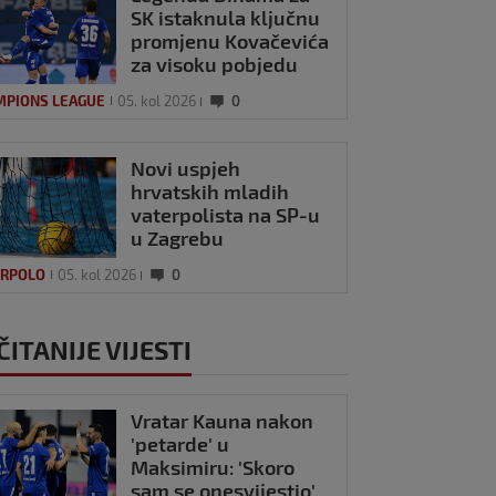
SK istaknula ključnu
promjenu Kovačevića
za visoku pobjedu
MPIONS LEAGUE
05. kol 2026
0
Novi uspjeh
hrvatskih mladih
vaterpolista na SP-u
u Zagrebu
ERPOLO
05. kol 2026
0
ČITANIJE VIJESTI
Vratar Kauna nakon
'petarde' u
Maksimiru: 'Skoro
sam se onesvijestio'