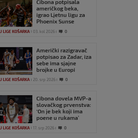
Cibona potpisala
američkog beka,
igrao Ljetnu ligu za
Phoenix Sunse
U LIGE KOŠARKA
03. kol 2026
0
Američki razigravač
potpisao za Zadar, iza
sebe ima sjajne
brojke u Europi
U LIGE KOŠARKA
20. srp 2026
0
Cibona dovela MVP-a
slovačkog prvenstva:
‘On je bek koji ima
poene u rukama’
U LIGE KOŠARKA
17. srp 2026
0