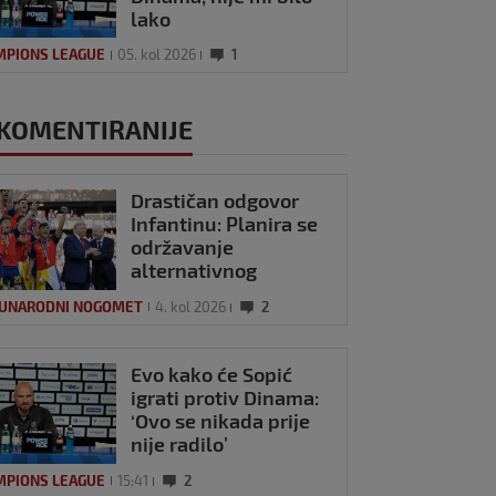
lako
MPIONS LEAGUE
05. kol 2026
1
KOMENTIRANIJE
Drastičan odgovor
Infantinu: Planira se
održavanje
alternativnog
Svjetskog prvenstva?
UNARODNI NOGOMET
4. kol 2026
2
Evo kako će Sopić
igrati protiv Dinama:
‘Ovo se nikada prije
nije radilo’
MPIONS LEAGUE
15:41
2