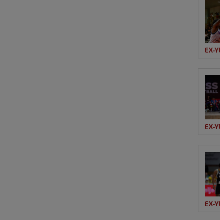
EX-Y
EX-Y
EX-Y