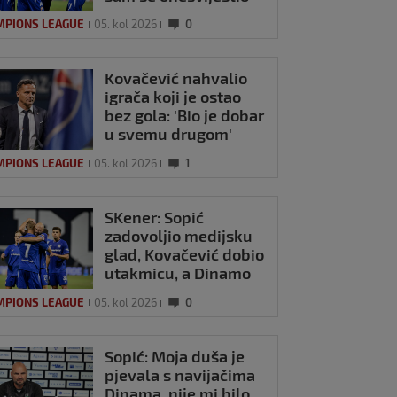
MPIONS LEAGUE
05. kol 2026
0
Kovačević nahvalio
igrača koji je ostao
bez gola: 'Bio je dobar
u svemu drugom'
MPIONS LEAGUE
05. kol 2026
1
SKener: Sopić
zadovoljio medijsku
glad, Kovačević dobio
utakmicu, a Dinamo
ono što mu je trebalo
MPIONS LEAGUE
05. kol 2026
0
Sopić: Moja duša je
pjevala s navijačima
Dinama, nije mi bilo