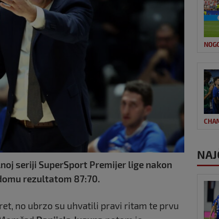
NOG
CHA
NAJ
lnoj seriji SuperSport Premijer lige nakon
 domu rezultatom 87:70.
ret, no ubrzo su uhvatili pravi ritam te prvu