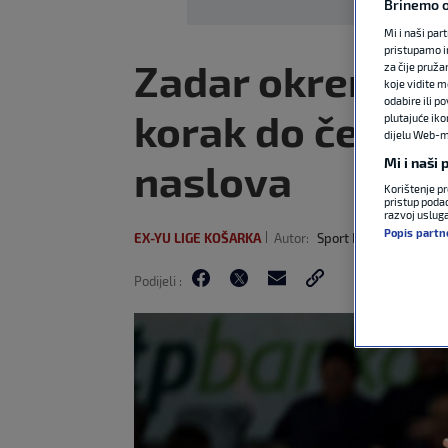
Brinemo o
Mi i naši par
pristupamo i
Zadar okrenuo C
za čije pruža
koje vidite m
odabire ili p
korak do četvr
plutajuće iko
dijelu Web-mj
Mi i naši
naslova
Korištenje pr
pristup podac
razvoj uslug
Popis partn
EX-YU LIGE KOŠARKA
Autor:
Sport Klub
5. lip 202
Podijeli :