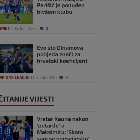
Perišić je ponuđen
bivšem klubu
OMET
05. kol 2026
0
Evo što Dinamova
pobjeda znači za
hrvatski koeficijent
MPIONS LEAGUE
05. kol 2026
0
ČITANIJE VIJESTI
Vratar Kauna nakon
'petarde' u
Maksimiru: 'Skoro
sam se onesvijestio'