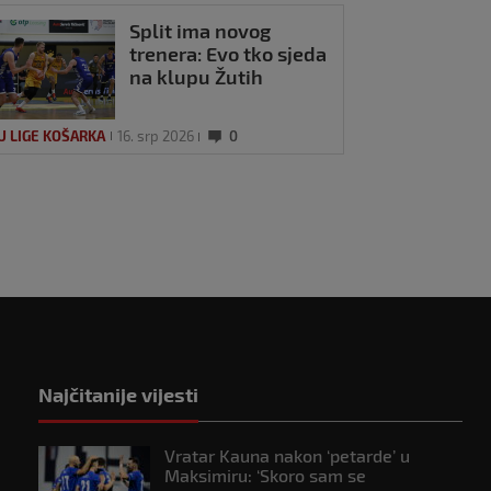
Split ima novog
trenera: Evo tko sjeda
na klupu Žutih
U LIGE KOŠARKA
16. srp 2026
0
Najčitanije vijesti
Vratar Kauna nakon ‘petarde’ u
Maksimiru: ‘Skoro sam se