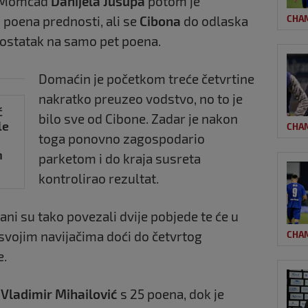
9. Momčad
Danijela Jusupa
potom je
 poena prednosti, ali se
Cibona
do odlaska
CHA
zaostatak na samo pet poena.
Domaćin je početkom treće četvrtine
nakratko preuzeo vodstvo, no to je
ć
bilo sve od Cibone. Zadar je nakon
le
CHA
toga ponovno zagospodario
m
parketom i do kraja susreta
ke
kontrolirao rezultat.
ni su tako povezali dvije pobjede te će u
d svojim navijačima doći do četvrtog
CHA
e.
e
Vladimir Mihailović
s 25 poena, dok je