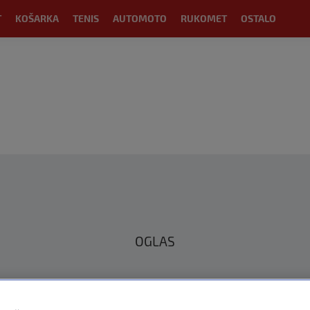
T
KOŠARKA
TENIS
AUTOMOTO
RUKOMET
OSTALO
OGLAS