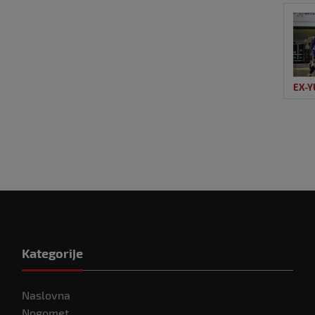
EX-Y
Kategorije
Naslovna
Nogomet