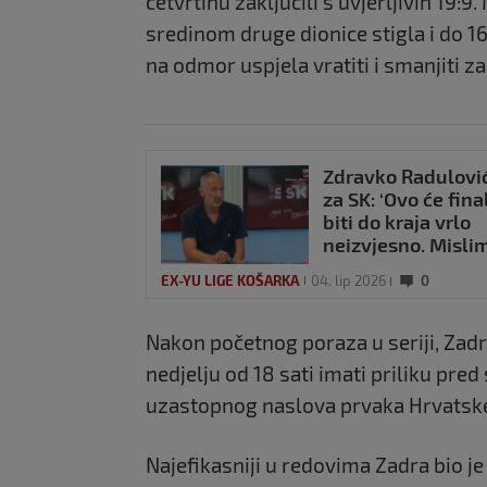
četvrtinu zaključili s uvjerljivih 19:
sredinom druge dionice stigla i do 16
na odmor uspjela vratiti i smanjiti 
Zdravko Radulovi
za SK: ‘Ovo će fina
biti do kraja vrlo
neizvjesno. Misli
da Cibona ima ne
EX-YU LIGE KOŠARKA
04. lip 2026
0
prednosti, ali…’
Nakon početnog poraza u seriji, Zadra
nedjelju od 18 sati imati priliku pre
uzastopnog naslova prvaka Hrvatsk
Najefikasniji u redovima Zadra bio j