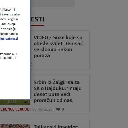
fikatori, i
državaju svrhe
NOVIJE VIJESTI
držaj i oglasi
jenili svoje
stranice [ili
o je opisano u
VIDEO / Suze koje su
j privatnosti
obišle svijet: Tenisač
se slomio nakon
poraza
Pohrana i/ili
 u publiku i
05. kol 2026
0
Srbin iz Žalgirisa za
SK o Hajduku: ‘Imaju
deset puta veći
proračun od nas,
ali…’
FERENCE LEAGUE
05. kol 2026
0
Talijanski insajder: