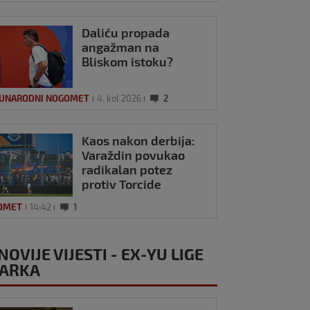
Daliću propada
angažman na
Bliskom istoku?
UNARODNI NOGOMET
4. kol 2026
2
Kaos nakon derbija:
Varaždin povukao
radikalan potez
protiv Torcide
OMET
14:42
1
NOVIJE VIJESTI - EX-YU LIGE
ARKA