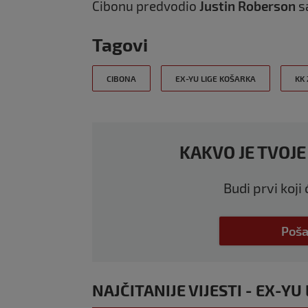
Cibonu predvodio
Justin Roberson
sa
Tagovi
CIBONA
EX-YU LIGE KOŠARKA
KK
KAKVO JE TVOJE
Budi prvi koji
Poša
NAJČITANIJE VIJESTI - EX-YU