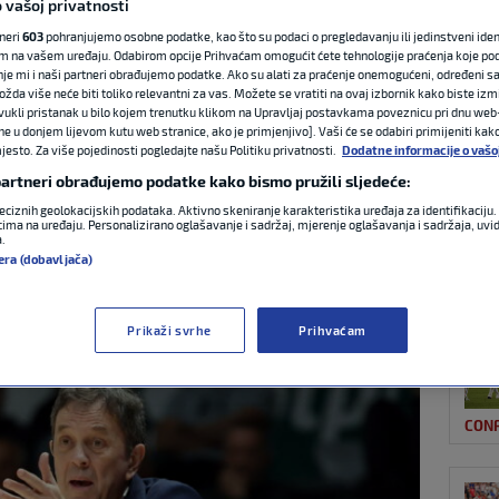
 vašoj privatnosti
tneri
603
pohranjujemo osobne podatke, kao što su podaci o pregledavanju ili jedinstveni identi
m na vašem uređaju. Odabirom opcije Prihvaćam omogućit ćete tehnologije praćenja koje po
NAJ
ibonu i stigao na
nje mi i naši partneri obrađujemo podatke. Ako su alati za praćenje onemogućeni, određeni sa
ožda više neće biti toliko relevantni za vas. Možete se vratiti na ovaj izbornik kako biste izmi
ovukli pristanak u bilo kojem trenutku klikom na Upravljaj postavkama poveznicu pri dnu web-
tog uzastopnog
ne u donjem lijevom kutu web stranice, ako je primjenjivo]. Vaši će se odabiri primijeniti kak
esto. Za više pojedinosti pogledajte našu Politiku privatnosti.
Dodatne informacije o vašo
 partneri obrađujemo podatke kako bismo pružili sljedeće:
eciznih geolokacijskih podataka. Aktivno skeniranje karakteristika uređaja za identifikaciju. 
ima na uređaju. Personalizirano oglašavanje i sadržaj, mjerenje oglašavanja i sadržaja, uvidi
a.
ATP
era (dobavljača)
6
21:59 >
22:00
0 komentara
Prikaži svrhe
Prihvaćam
CON