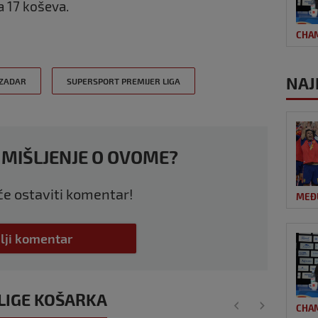
 17 koševa.
CHA
NAJ
 ZADAR
SUPERSPORT PREMIJER LIGA
 MIŠLJENJE O OVOME?
 će ostaviti komentar!
MEĐ
lji komentar
 LIGE KOŠARKA
CHA