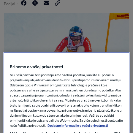
Podijeli :
Brinemo o vašoj privatnosti
Mi i naši partneri
603
pohranjujemo osobne podatke, kao što su podaci o
pregledavanju ili jedinstveni identifikatori, i pristupamo im na vašem uređaju.
Odabirom opcije Prihvaćam omogućit ćete tehnologije praćenja koje
Guliver images
podržavaju svrhe za čije pružanje mi i naši partneri obrađujemo podatke. Ako
su alati za praćenje onemogućeni, određeni sadržaj i oglasi koje vidite možda
Švicarac Marco Odermatt pobjednik je spusta
više neće biti toliko relevantni za vas. Možete se vratiti na ovaj izbornik kako
kojeg su skijaši u subotu vozili za Svjetski kup u
biste izmijenili svoje odabire ili povukli pristanak u bilo kojem trenutku klikom
na Upravljaj postavkama poveznicu pri dnu web-stranice [ili plutajuće ikone u
Wengenu, drugi je bio njegov sunarodnjak Franjo
donjem lijevom kutu web stranice, ako je primjenjivo]. Vaši će se odabiri
Von Allmen, a treći Slovenac Miha Hrobat
primijeniti kako je opisano u dijelu Web-mjesto. Za više pojedinosti pogledajte
našu Politiku privatnosti.
Dodatne informacije o vašoj privatnosti
Odermatt je do svoje 43. pobjede i Svjetskom kupu i