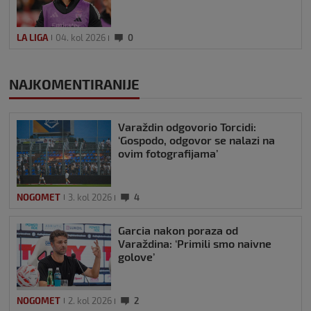
LA LIGA
04. kol 2026
0
NAJKOMENTIRANIJE
Varaždin odgovorio Torcidi:
‘Gospodo, odgovor se nalazi na
ovim fotografijama’
NOGOMET
3. kol 2026
4
Garcia nakon poraza od
Varaždina: ‘Primili smo naivne
golove’
NOGOMET
2. kol 2026
2