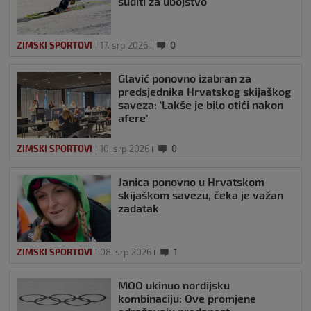
suditi za ubojstvo
ZIMSKI SPORTOVI
17. srp 2026
0
Glavić ponovno izabran za
predsjednika Hrvatskog skijaškog
saveza: ‘Lakše je bilo otići nakon
afere’
ZIMSKI SPORTOVI
10. srp 2026
0
Janica ponovno u Hrvatskom
skijaškom savezu, čeka je važan
zadatak
ZIMSKI SPORTOVI
08. srp 2026
1
MOO ukinuo nordijsku
kombinaciju: Ove promjene