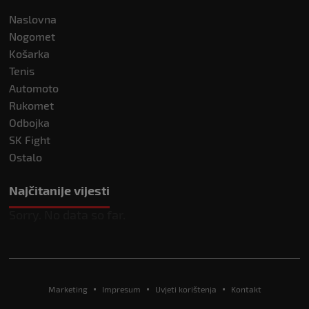
Naslovna
Nogomet
Košarka
Tenis
Automoto
Rukomet
Odbojka
SK Fight
Ostalo
Najčitanije vijesti
Sorry. No data so far.
Marketing
Impresum
Uvjeti korištenja
Kontakt