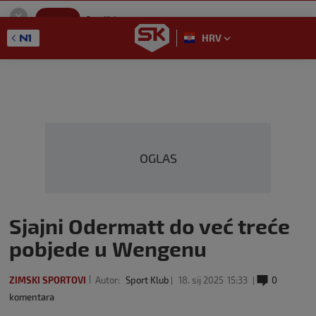
SportKlub
Instaliraj
Sport portal
HRV
GET - On the Google Play
OGLAS
Sjajni Odermatt do već treće
pobjede u Wengenu
ZIMSKI SPORTOVI
Autor:
Sport Klub
18. sij 2025
15:33
0
komentara