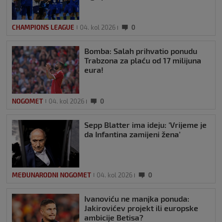
CHAMPIONS LEAGUE
04. kol 2026
0
Bomba: Salah prihvatio ponudu
Trabzona za plaću od 17 milijuna
eura!
NOGOMET
04. kol 2026
0
Sepp Blatter ima ideju: ‘Vrijeme je
da Infantina zamijeni žena’
MEĐUNARODNI NOGOMET
04. kol 2026
0
Ivanoviću ne manjka ponuda:
Jakirovićev projekt ili europske
ambicije Betisa?