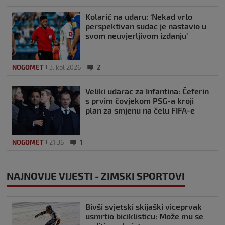
Kolarić na udaru: ‘Nekad vrlo
perspektivan sudac je nastavio u
svom neuvjerljivom izdanju’
NOGOMET
3. kol 2026
2
Veliki udarac za Infantina: Čeferin
s prvim čovjekom PSG-a kroji
plan za smjenu na čelu FIFA-e
NOGOMET
21:36
1
NAJNOVIJE VIJESTI - ZIMSKI SPORTOVI
Bivši svjetski skijaški viceprvak
usmrtio biciklisticu: Može mu se