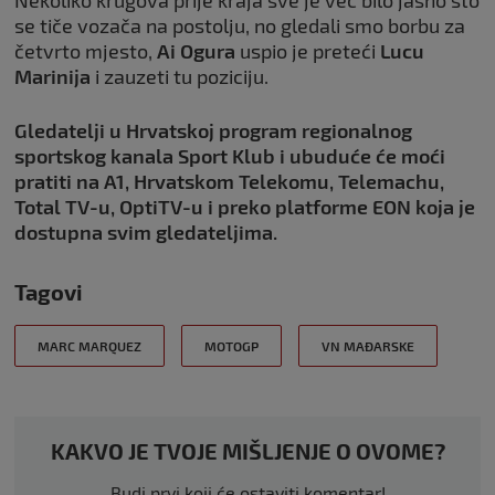
Nekoliko krugova prije kraja sve je već bilo jasno što
se tiče vozača na postolju, no gledali smo borbu za
četvrto mjesto,
Ai Ogura
uspio je preteći
Lucu
Marinija
i zauzeti tu poziciju.
Gledatelji u Hrvatskoj program regionalnog
sportskog kanala Sport Klub i ubuduće će moći
pratiti na A1, Hrvatskom Telekomu, Telemachu,
Total TV-u, OptiTV-u i preko platforme EON koja je
dostupna svim gledateljima.
Tagovi
MARC MARQUEZ
MOTOGP
VN MAĐARSKE
KAKVO JE TVOJE MIŠLJENJE O OVOME?
Budi prvi koji će ostaviti komentar!