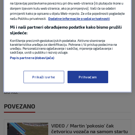
na Upravljaj postavkama poveznicu pri dnu web-stranice [ili plutajuće ikone u
još od rujna 2025. i utrke u Misanu.
donjem lijevom kutu web stranice, ako je primjenjivo]. Vaši će se odabiri
primijeniti kako je opisano u dijelu Web-mjesto. Za više pojedinosti pogledajte
našu Politiku privatnosti.
Dodatne informacije o vašoj privatnosti
Na drugom mjestu našao se
Pedro Acosta
koji je na
Mi i naši partneri obrađujemo podatke kako bismo pružili
svom KTM-u bio vodeći od drugog pa sve do sredine
sljedeće:
15. kruga, dok je na trećem mjestu završio drugi
Korištenje preciznih geolokacijskih podataka. Aktivno skeniranje
vozač tvorničkog Ducatija, Francesco Bagnaia.
karakteristika uređaja za identifikaciju. Pohrana i/ili pristup podacima na
uređaju. Personalizirano oglašavanje i sadržaj, mjerenje oglašavanja i
sadržaja, uvidi u publiku i razvoj usluga.
Početak utrke – scenarij iz najgore noćne more. U
Popis partnera (dobavljača)
prvom zavoju
Jorge Martin
izgubio je kontrolu i
pokosio Fermína Aldeguera, Marca Bezzecchija,
Raula Fernandeza i Fabija Di Giannantonija. Jedino
Prikaži svrhe
Prihvaćam
se Di Giannantonio uspio vratiti na stazu i nastaviti
utrku.
POVEZANO
VIDEO / Martin ‘pokosio’ čak
četvoricu vozača na samom startu