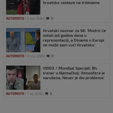
hrvatske zastave na tribinama
AUTOMOTO
5. kol 2026
0
Hrvatski novinar za SK: ‘Modrić će
ostati još godinu dana u
reprezentaciji, a Dinamo u Europi
ne može sam vući Hrvatsku’
AUTOMOTO
9. srp 2026
0
VIDEO / Mundijal Specijal: Bh.
trener u Njemačkoj: ‘Atmosfera je
narušena, Neuer je dio problema’
AUTOMOTO
7. lip 2026
0