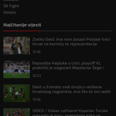
SK Fight
Ostalo
Najčitanije vijesti
Zlatko Dalić ima novi posao! Postaje treći
Hrvat na kormilu te reprezentacije
10:36
Rapsodija Hajduka u Litvi, playoff KL
praktički je osiguran! Majstorije Šege i
Pajazitija
20:53
Dalić u Emirate vodi dvojicu velikana
hrvatskog nogometa, evo što će oni raditi
15:49
VIDEO / Kakav zafrkant! Kapetan Turske
presadio je kosu, pogledajte kako se