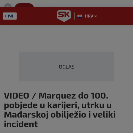
SportKlub
Instaliraj
Sport portal
HRV
GET - On the Google Play
OGLAS
VIDEO / Marquez do 100.
pobjede u karijeri, utrku u
Mađarskoj obilježio i veliki
incident