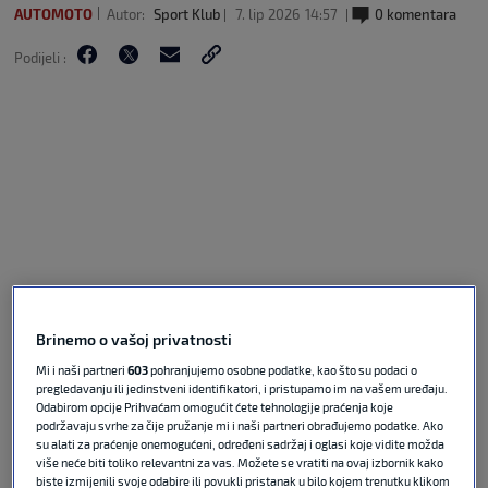
AUTOMOTO
Autor:
Sport Klub
7. lip 2026
14:57
0 komentara
Podijeli :
Pobjednik Velike nagrade Mađarske, osme utrke u
Brinemo o vašoj privatnosti
MotoGP sezoni, jest vozač Ducatija Marc Marquez.
Mi i naši partneri
603
pohranjujemo osobne podatke, kao što su podaci o
Dva sprinta i dvije glavne utrke na Balaton Parku –
pregledavanju ili jedinstveni identifikatori, i pristupamo im na vašem uređaju.
četiri trijumfa Marca Marqueza.
Odabirom opcije Prihvaćam omogućit ćete tehnologije praćenja koje
podržavaju svrhe za čije pružanje mi i naši partneri obrađujemo podatke. Ako
su alati za praćenje onemogućeni, određeni sadržaj i oglasi koje vidite možda
Ali još važnije, bio je ovo jedan veliki jubilej za
više neće biti toliko relevantni za vas. Možete se vratiti na ovaj izbornik kako
biste izmijenili svoje odabire ili povukli pristanak u bilo kojem trenutku klikom
Marqueza
, 100. pobjeda u karijeri na koju je čekao