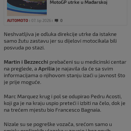
MotoGP utrke u Mađarskoj
AUTOMOTO
07. lip 2026
0
Neshvatljiva je odluka direkcije utrke da istakne
samo žutu zastavu jer su dijelovi motocikala bili
posvuda po stazi.
Martin i Bezzecchi
prebačeni su u medicinski centar
na preglede, a
Aprilia
je najavila da će sa svim
informacijama o njihovom stanju izaći u javnost što
je prije moguće.
Marc Marquez krug i pol se odupirao Pedru Acosti,
koji ga je na kraju uspio preteći i izbiti na čelo, dok je
na trećem mjestu bio Francesco Bagnaia.
Nizale su se pogreške vozača, srećom samo u
smislu preširokih ulazaka u zavoje i bez novih