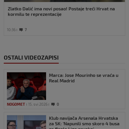
Zlatko Dalić ima novi posao! Postaje treći Hrvat na
kormilu te reprezentacije
10:36
7
OSTALI VIDEOZAPISI
Marca: Jose Mourinho se vraća u
Real Madrid
NOGOMET
15. svi 2026
0
Klub navijača Arsenala Hrvatska
za SK: ‘Napunili smo skoro 4 busa
za finale Lige prvaka’