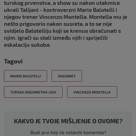
turskog prvenstva, a show su nakon utakmice
ukrali Talijani - kontroverzni Mario Balotelli i
njegov trener Vincenzo Montella. Montella mu je
nešto prigovorio nakon susreta, a to se nije
svidjelo Balotelliju koji se krenuo obračunati s
njim. Igrači su stali između njih i spriječili
eskalaciju sukoba.
Tagovi
MARIO BALOTELLI
NOGOMET
TURSKA NOGOMETNA LIGA
VINCENZO MONTELLA
KAKVO JE TVOJE MIŠLJENJE O OVOME?
Budi prvi koji će ostaviti komentar!