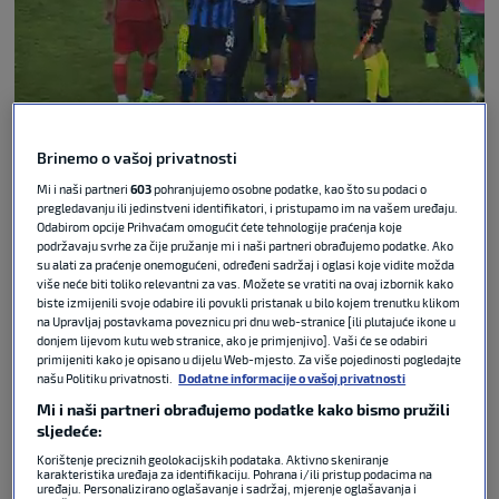
Video Player
Brinemo o vašoj privatnosti
is loading.
Mi i naši partneri
603
pohranjujemo osobne podatke, kao što su podaci o
Play Video
pregledavanju ili jedinstveni identifikatori, i pristupamo im na vašem uređaju.
Odabirom opcije Prihvaćam omogućit ćete tehnologije praćenja koje
Pause
podržavaju svrhe za čije pružanje mi i naši partneri obrađujemo podatke. Ako
Unmute
su alati za praćenje onemogućeni, određeni sadržaj i oglasi koje vidite možda
Current
više neće biti toliko relevantni za vas. Možete se vratiti na ovaj izbornik kako
biste izmijenili svoje odabire ili povukli pristanak u bilo kojem trenutku klikom
Time
0:12
na Upravljaj postavkama poveznicu pri dnu web-stranice [ili plutajuće ikone u
/
donjem lijevom kutu web stranice, ako je primjenjivo]. Vaši će se odabiri
primijeniti kako je opisano u dijelu Web-mjesto. Za više pojedinosti pogledajte
Duration
0:51
našu Politiku privatnosti.
Dodatne informacije o vašoj privatnosti
Loaded
:
Mi i naši partneri obrađujemo podatke kako bismo pružili
100.00%
sljedeće:
Stream
Korištenje preciznih geolokacijskih podataka. Aktivno skeniranje
Type
LIVE
karakteristika uređaja za identifikaciju. Pohrana i/ili pristup podacima na
uređaju. Personalizirano oglašavanje i sadržaj, mjerenje oglašavanja i
Remaining