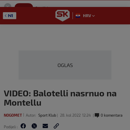
SportKlub
Instaliraj
Sport portal
HRV
GET - On the Google Play
OGLAS
VIDEO: Balotelli nasrnuo na
Montellu
NOGOMET
Autor:
Sport Klub
28. kol 2022
12:24
0 komentara
Podijeli :