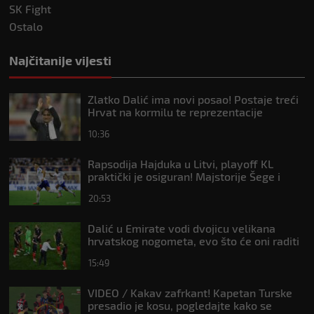
SK Fight
Ostalo
Najčitanije vijesti
Zlatko Dalić ima novi posao! Postaje treći
Hrvat na kormilu te reprezentacije
10:36
Rapsodija Hajduka u Litvi, playoff KL
praktički je osiguran! Majstorije Šege i
Pajazitija
20:53
Dalić u Emirate vodi dvojicu velikana
hrvatskog nogometa, evo što će oni raditi
15:49
VIDEO / Kakav zafrkant! Kapetan Turske
presadio je kosu, pogledajte kako se