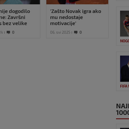
nije dogodilo
'Zašto Novak igra ako
ne: Završni
mu nedostaje
 bez velike
motivacije'
24
0
06. svi 2025
0
NOG
FIFA
NAJ
100