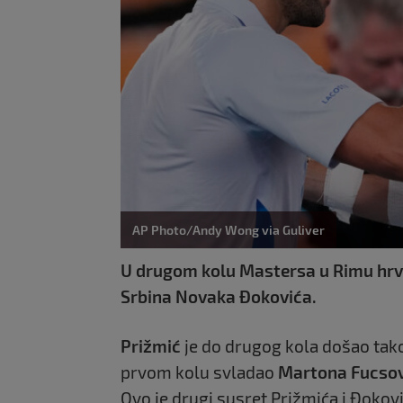
AP Photo/Andy Wong via Guliver
U drugom kolu Mastersa u Rimu hrvat
Srbina Novaka Đokovića.
Prižmić
je do drugog kola došao tako 
prvom kolu svladao
Martona Fucso
Ovo je drugi susret Prižmića i Đoković