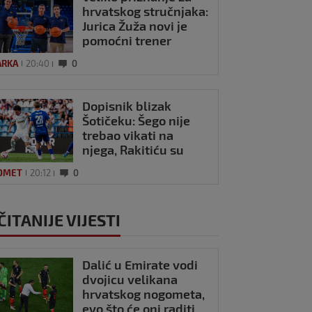
hrvatskog stručnjaka:
Jurica Žuža novi je
pomoćni trener
Barcelone
ARKA
20:40
0
Dopisnik blizak
Šotičeku: Šego nije
trebao vikati na
njega, Rakitiću su
također svi bili
OMET
20:12
0
dinamovci…
ČITANIJE VIJESTI
Dalić u Emirate vodi
dvojicu velikana
hrvatskog nogometa,
evo što će oni raditi