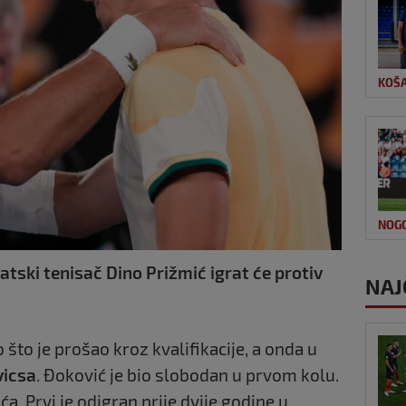
KOŠ
NOG
ski tenisač Dino Prižmić igrat će protiv
NAJ
što je prošao kroz kvalifikacije, a onda u
vicsa
. Đoković je bio slobodan u prvom kolu.
a. Prvi je odigran prije dvije godine u