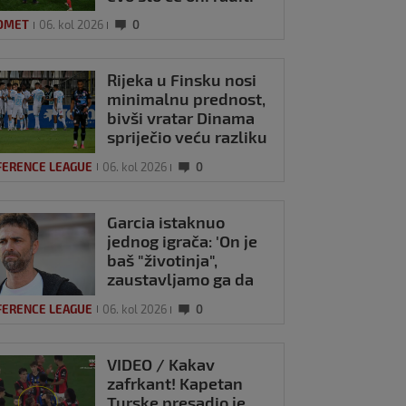
OMET
06. kol 2026
0
Rijeka u Finsku nosi
minimalnu prednost,
bivši vratar Dinama
spriječio veću razliku
FERENCE LEAGUE
06. kol 2026
0
Garcia istaknuo
jednog igrača: 'On je
baš "životinja",
zaustavljamo ga da
ne trenira tako'
FERENCE LEAGUE
06. kol 2026
0
VIDEO / Kakav
zafrkant! Kapetan
Turske presadio je