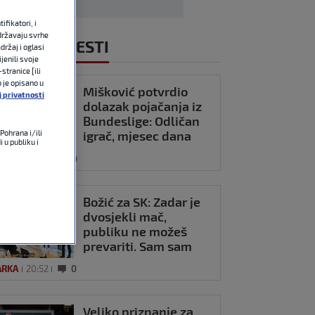
fikatori, i
državaju svrhe
NOVIJE VIJESTI
držaj i oglasi
jenili svoje
stranice [ili
o je opisano u
Mišković potvrdio
j privatnosti
dolazak pojačanja iz
Bundeslige: Odličan
igrač, mjesec dana
Pohrana i/ili
 u publiku i
smo pregovarali
OMET
21:15
0
Božić za SK: Zadar je
dvosjekli mač,
publiku ne možeš
prevariti. Sam sam
svoj gazda, radit ću
ARKA
20:52
0
po svom
Veliko priznanje za