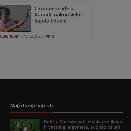
Curama ne ide u
Kanadi, nakon Vekić
ispala i Ružić
TERS 1000
04. kol 2026
0
Najčitanije vijesti
Dalić u Emirate vodi dvojicu velikana
hrvatskog nogometa, evo što će oni