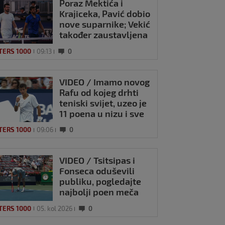
Poraz Mektića i
Krajiceka, Pavić dobio
nove suparnike; Vekić
također zaustavljena
TERS 1000
09:13
0
VIDEO / Imamo novog
Rafu od kojeg drhti
teniski svijet, uzeo je
11 poena u nizu i sve
je bliži Topu 10
TERS 1000
09:06
0
VIDEO / Tsitsipas i
Fonseca oduševili
publiku, pogledajte
najbolji poen meča
TERS 1000
05. kol 2026
0