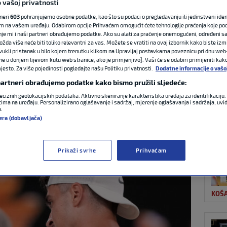
 vašoj privatnosti
tneri
603
pohranjujemo osobne podatke, kao što su podaci o pregledavanju ili jedinstveni identi
m na vašem uređaju. Odabirom opcije Prihvaćam omogućit ćete tehnologije praćenja koje po
NAJ
 gledati okršaj
nje mi i naši partneri obrađujemo podatke. Ako su alati za praćenje onemogućeni, određeni sa
ožda više neće biti toliko relevantni za vas. Možete se vratiti na ovaj izbornik kako biste izmi
ovukli pristanak u bilo kojem trenutku klikom na Upravljaj postavkama poveznicu pri dnu web-
vića
ne u donjem lijevom kutu web stranice, ako je primjenjivo]. Vaši će se odabiri primijeniti kak
esto. Za više pojedinosti pogledajte našu Politiku privatnosti.
Dodatne informacije o vašo
 partneri obrađujemo podatke kako bismo pružili sljedeće:
3
0 komentara
eciznih geolokacijskih podataka. Aktivno skeniranje karakteristika uređaja za identifikaciju. 
ima na uređaju. Personalizirano oglašavanje i sadržaj, mjerenje oglašavanja i sadržaja, uvidi
a.
NOG
era (dobavljača)
Prikaži svrhe
Prihvaćam
KOŠ