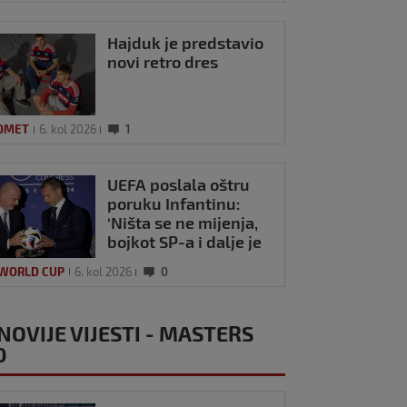
Hajduk je predstavio
novi retro dres
OMET
6. kol 2026
1
UEFA poslala oštru
poruku Infantinu:
‘Ništa se ne mijenja,
bojkot SP-a i dalje je
na snazi’
 WORLD CUP
6. kol 2026
0
NOVIJE VIJESTI - MASTERS
0