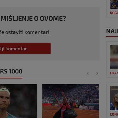
NOG
 MIŠLJENJE O OVOME?
NAJ
 će ostaviti komentar!
lji komentar
ERS 1000
FIFA
CON