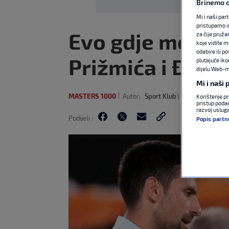
Brinemo o
Mi i naši par
pristupamo i
Evo gdje možete
za čije pruža
koje vidite m
odabire ili p
Prižmića i Đoko
plutajuće iko
dijelu Web-mj
Mi i naši
MASTERS 1000
Autor:
Sport Klub
8. svi 2026
11:5
Korištenje pr
pristup podac
razvoj uslug
Podijeli :
Popis partn