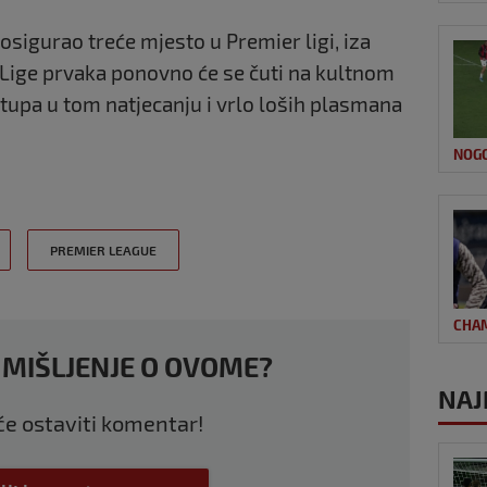
e osigurao treće mjesto u
Premier ligi
, iza
Lige prvaka
ponovno će se čuti na kultnom
tupa u tom natjecanju i vrlo loših plasmana
NOG
PREMIER LEAGUE
CHA
 MIŠLJENJE O OVOME?
NAJ
 će ostaviti komentar!