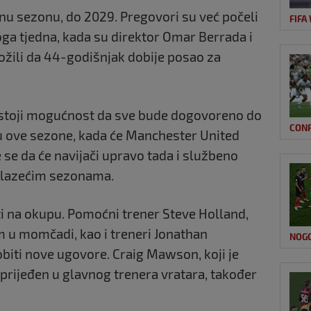
ednu sezonu, do 2029. Pregovori su već počeli
FIFA
ga tjedna, kada su direktor
Omar Berrada
i
žili da 44-godišnjak dobije posao za
 postoji mogućnost da sve bude dogovoreno do
CON
u ove sezone, kada će
Manchester United
e se da će navijači upravo tada i službeno
olazećim sezonama.
ti na okupu. Pomoćni trener
Steve Holland
,
 u momčadi, kao i treneri
Jonathan
NOG
dobiti nove ugovore.
Craig Mawson
, koji je
prijeđen u glavnog trenera vratara, također