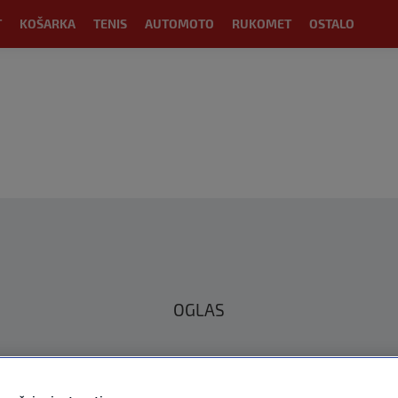
T
KOŠARKA
TENIS
AUTOMOTO
RUKOMET
OSTALO
OGLAS