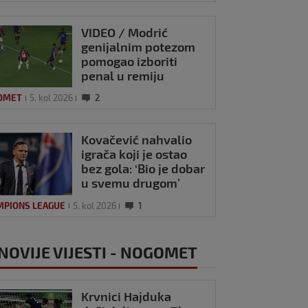
VIDEO / Modrić
genijalnim potezom
pomogao izboriti
penal u remiju
Milana i Intera
OMET
5. kol 2026
2
Kovačević nahvalio
igrača koji je ostao
bez gola: ‘Bio je dobar
u svemu drugom’
MPIONS LEAGUE
5. kol 2026
1
NOVIJE VIJESTI - NOGOMET
Krvnici Hajduka