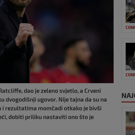
CON
CON
tcliffe, dao je zeleno svjetlo, a Crveni
NAJ
u dvogodišnji ugovor. Nije tajna da su na
a i rezultatima momčadi otkako je bivši
i, dobiti priliku nastaviti ono što je