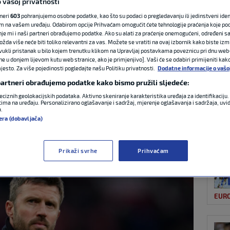
 vašoj privatnosti
tneri
603
pohranjujemo osobne podatke, kao što su podaci o pregledavanju ili jedinstveni identi
m na vašem uređaju. Odabirom opcije Prihvaćam omogućit ćete tehnologije praćenja koje po
NAJ
 vrha: United
nje mi i naši partneri obrađujemo podatke. Ako su alati za praćenje onemogućeni, određeni sa
ožda više neće biti toliko relevantni za vas. Možete se vratiti na ovaj izbornik kako biste izmi
ovukli pristanak u bilo kojem trenutku klikom na Upravljaj postavkama poveznicu pri dnu web-
 treneru
ne u donjem lijevom kutu web stranice, ako je primjenjivo]. Vaši će se odabiri primijeniti kak
esto. Za više pojedinosti pogledajte našu Politiku privatnosti.
Dodatne informacije o vašo
 partneri obrađujemo podatke kako bismo pružili sljedeće:
eciznih geolokacijskih podataka. Aktivno skeniranje karakteristika uređaja za identifikaciju. 
0 komentara
ima na uređaju. Personalizirano oglašavanje i sadržaj, mjerenje oglašavanja i sadržaja, uvidi
a.
ATP
era (dobavljača)
Prikaži svrhe
Prihvaćam
EUR