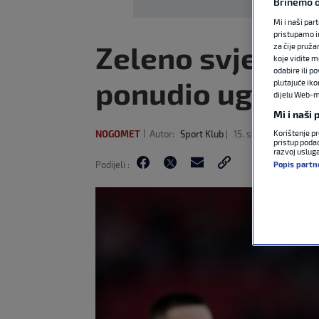
Brinemo o
Mi i naši par
pristupamo i
Zeleno svjetlo s
za čije pruža
koje vidite m
odabire ili p
ponudio ugovor
plutajuće iko
dijelu Web-mj
Mi i naši
NOGOMET
Autor:
Sport Klub
15. svi 2026
Korištenje pr
14:56
pristup podac
razvoj uslug
Podijeli :
Popis partn