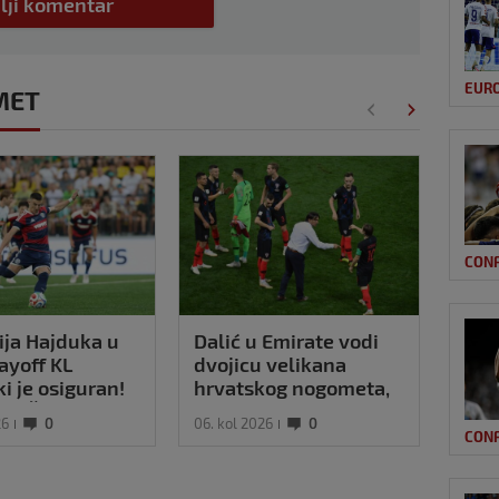
lji komentar
EUR
MET
CON
ja Hajduka u
Dalić u Emirate vodi
VIDE
layoff KL
dvojicu velikana
zafr
ki je osiguran!
hrvatskog nogometa,
Turs
ije Šege i
evo što će oni raditi
kosu
26
0
06. kol 2026
0
05. ko
ja
se M
CON
nji