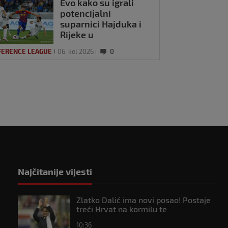
Evo kako su igrali
potencijalni
suparnici Hajduka i
Rijeke u
Konferencijskoj ligi
FERENCE LEAGUE
06. kol 2026
0
Najčitanije vijesti
Zlatko Dalić ima novi posao! Postaje
treći Hrvat na kormilu te
reprezentacije
10:36