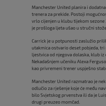
Manchester United
planira i dodatn
trenera za prekide. Postoji mogućno
vrlo cijenjen u klubu tijekom sezone
je prošloga ljeta ušao u stručni stož
Carrick je u potpunosti zaslužio pril
utakmica ostvario deset pobjeda, tri
ljestvica od njegova dolaska, klub iz
Nekadašnjem učeniku
Alexa Fergus
kao privremeni trener uspješno stab
Manchester United
razmatrao je nekol
odlučio za rješenje koje će među navi
bilo Svjetskog prvenstva ili da je
Lui
drugi preuzeo momčad.