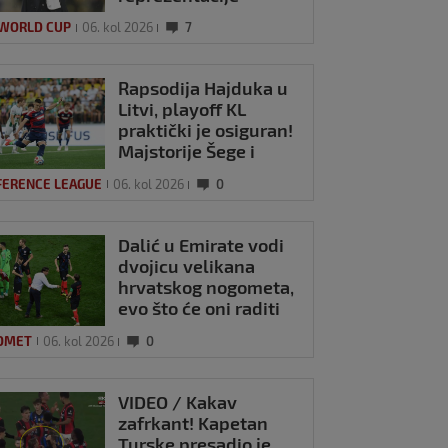
 WORLD CUP
06. kol 2026
7
Rapsodija Hajduka u
Litvi, playoff KL
praktički je osiguran!
Majstorije Šege i
Pajazitija
FERENCE LEAGUE
06. kol 2026
0
Dalić u Emirate vodi
dvojicu velikana
hrvatskog nogometa,
evo što će oni raditi
OMET
06. kol 2026
0
VIDEO / Kakav
zafrkant! Kapetan
Turske presadio je