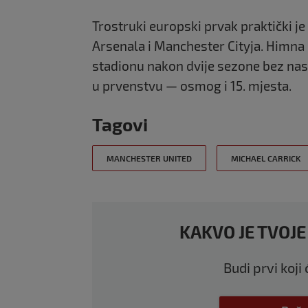
Trostruki europski prvak praktički j
Arsenal
a i
Manchester City
ja. Himna
stadionu nakon dvije sezone bez nas
u prvenstvu — osmog i 15. mjesta.
Tagovi
MANCHESTER UNITED
MICHAEL CARRICK
KAKVO JE TVOJE
Budi prvi koji