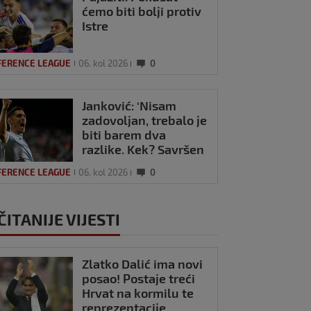
ćemo biti bolji protiv
Istre
FERENCE LEAGUE
06. kol 2026
0
Janković: ‘Nisam
zadovoljan, trebalo je
biti barem dva
razlike. Kek? Savršen
trener’
FERENCE LEAGUE
06. kol 2026
0
ČITANIJE VIJESTI
Zlatko Dalić ima novi
posao! Postaje treći
Hrvat na kormilu te
reprezentacije