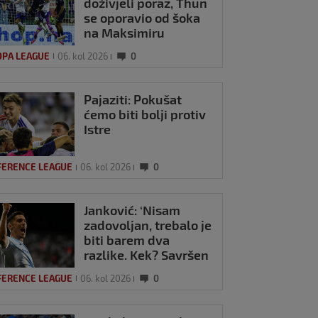
doživjeli poraz, Thun
se oporavio od šoka
na Maksimiru
OPA LEAGUE
06. kol 2026
0
Pajaziti: Pokušat
ćemo biti bolji protiv
Istre
FERENCE LEAGUE
06. kol 2026
0
Janković: ‘Nisam
O / Kakav
zadovoljan, trebalo je
kant! Kapetan
biti barem dva
ke presadio je
razlike. Kek? Savršen
, pogledajte kako
trener’
l 2026
1
odrić našalio s
FERENCE LEAGUE
06. kol 2026
0
m