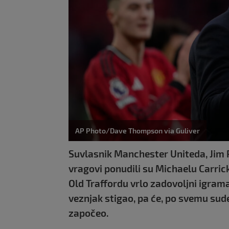
AP Photo/Dave Thompson via Guliver
Suvlasnik Manchester Uniteda, Jim Ra
vragovi ponudili su Michaelu Carrick
Old Traffordu vrlo zadovoljni igram
veznjak stigao, pa će, po svemu sudeć
započeo.