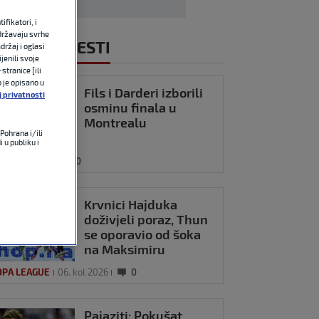
fikatori, i
državaju svrhe
NOVIJE VIJESTI
držaj i oglasi
jenili svoje
stranice [ili
o je opisano u
Fils i Darderi izborili
j privatnosti
osminu finala u
Montrealu
Pohrana i/ili
 u publiku i
06. kol 2026
0
Krvnici Hajduka
doživjeli poraz, Thun
se oporavio od šoka
na Maksimiru
OPA LEAGUE
06. kol 2026
0
Pajaziti: Pokušat