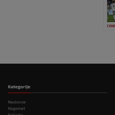
CON
Kategorije
Naslovna
Nogomet
Košarka