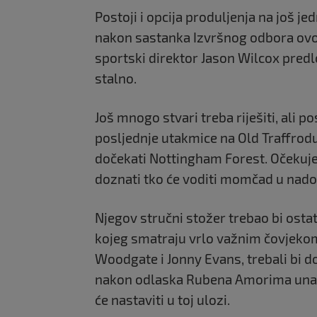
Postoji i opcija produljenja na još j
nakon sastanka Izvršnog odbora ovo
sportski direktor
Jason Wilcox
predlo
stalno.
Još mnogo stvari treba riješiti, ali
posljednje utakmice na Old Traffrod
dočekati
Nottingham Forest
. Očekuj
doznati tko će voditi momčad u nad
Njegov stručni stožer trebao bi osta
kojeg smatraju vrlo važnim čovjekom
Woodgate
i
Jonny Evans
, trebali bi 
nakon odlaska
Rubena Amorim
a una
će nastaviti u toj ulozi.