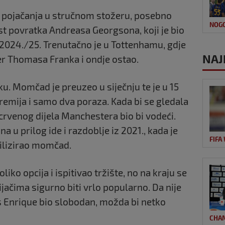
a pojačanja u stručnom stožeru, posebno
NOG
st povratka
Andreasa Georgson
a, koji je bio
 2024./25. Trenutačno je u
Tottenhamu
, gdje
NAJ
er
Thomasa Frank
a i ondje ostao.
iku. Momčad je preuzeo u siječnju te je u 15
 remija i samo dva poraza. Kada bi se gledala
 crvenog dijela Manchestera bio bi vodeći.
on
a u prilog ide i razdoblje iz 2021., kada je
FIFA
ilizirao momčad.
iko opcija i ispitivao tržište, no na kraju se
jačima sigurno biti vrlo popularno. Da nije
s Enrique
bio slobodan, možda bi netko
CHA