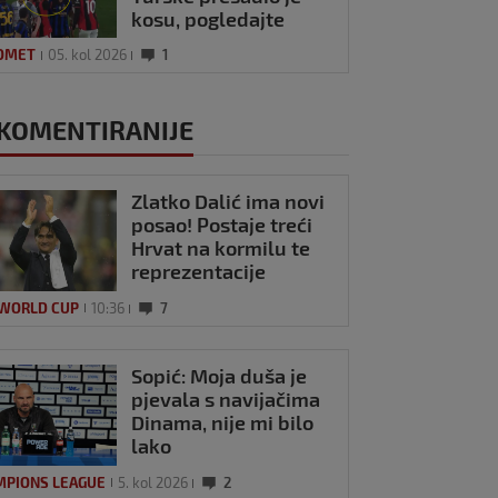
kosu, pogledajte
kako se Modrić
OMET
05. kol 2026
1
našalio s njim
KOMENTIRANIJE
Zlatko Dalić ima novi
posao! Postaje treći
Hrvat na kormilu te
reprezentacije
 WORLD CUP
10:36
7
Sopić: Moja duša je
pjevala s navijačima
Dinama, nije mi bilo
lako
MPIONS LEAGUE
5. kol 2026
2