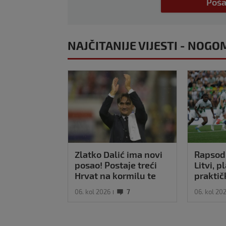
Poša
NAJČITANIJE VIJESTI - NOGO
Zlatko Dalić ima novi
Rapsodi
posao! Postaje treći
Litvi, p
Hrvat na kormilu te
praktič
reprezentacije
Majstor
06. kol 2026
7
06. kol 20
Pajaziti