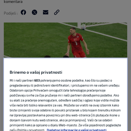
komentara
Podijeli :
Brinemo o vašoj privatnosti
Mi i naši partneri
603
pohranjujemo osobne podatke, kao što su podaci o
pregledavanju ili jedinstveni identifikatori, i pristupamo im na vašem uređaju.
Odabirom opcije Prihvaćam omogućit ćete tehnologije praćenja koje
podržavaju svrhe za čije pružanje mi i naši partneri obrađujemo podatke. Ako
AP Photo/Emma Peterson via Guliver
su alati za praćenje onemogućeni, određeni sadržaj i oglasi koje vidite možda
više neće biti toliko relevantni za vas. Možete se vratiti na ovaj izbornik kako
U Vancouveru je odigrana druga utakmica skupine
biste izmijenili svoje odabire ili povukli pristanak u bilo kojem trenutku klikom
na Upravljaj postavkama poveznicu pri dnu web-stranice [ili plutajuće ikone u
D Svjetskog nogometnog prvenstva između
donjem lijevom kutu web stranice, ako je primjenjivo]. Vaši će se odabiri
Australije i Turske gdje su Australci slavili 2:0.
primijeniti kako je opisano u dijelu Web-mjesto. Za više pojedinosti pogledajte
našu Politiku privatnosti.
Dodatne informacije o vašoj privatnosti