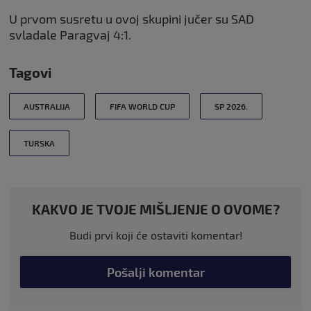
U prvom susretu u ovoj skupini jučer su SAD
svladale Paragvaj 4:1.
Tagovi
AUSTRALIJA
FIFA WORLD CUP
SP 2026.
TURSKA
KAKVO JE TVOJE MIŠLJENJE O OVOME?
Budi prvi koji će ostaviti komentar!
Pošalji komentar