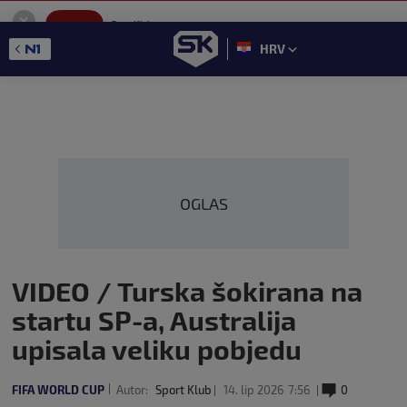
SportKlub
Instaliraj
Sport portal
HRV
GET - On the Google Play
OGLAS
VIDEO / Turska šokirana na
startu SP-a, Australija
upisala veliku pobjedu
FIFA WORLD CUP
Autor:
Sport Klub
14. lip 2026
7:56
0