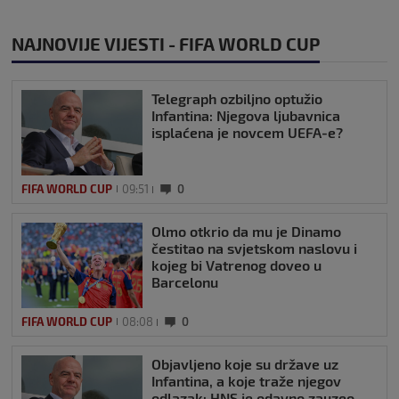
NAJNOVIJE VIJESTI - FIFA WORLD CUP
Telegraph ozbiljno optužio
Infantina: Njegova ljubavnica
isplaćena je novcem UEFA-e?
FIFA WORLD CUP
09:51
0
Olmo otkrio da mu je Dinamo
čestitao na svjetskom naslovu i
kojeg bi Vatrenog doveo u
Barcelonu
FIFA WORLD CUP
08:08
0
Objavljeno koje su države uz
Infantina, a koje traže njegov
odlazak: HNS je odavno zauzeo