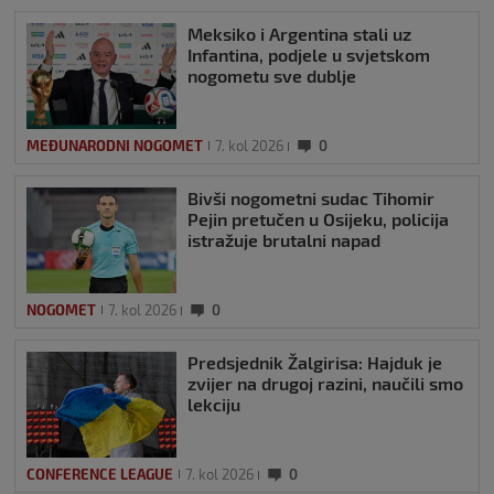
Meksiko i Argentina stali uz
Infantina, podjele u svjetskom
nogometu sve dublje
MEĐUNARODNI NOGOMET
7. kol 2026
0
Bivši nogometni sudac Tihomir
Pejin pretučen u Osijeku, policija
istražuje brutalni napad
NOGOMET
7. kol 2026
0
Predsjednik Žalgirisa: Hajduk je
zvijer na drugoj razini, naučili smo
lekciju
CONFERENCE LEAGUE
7. kol 2026
0