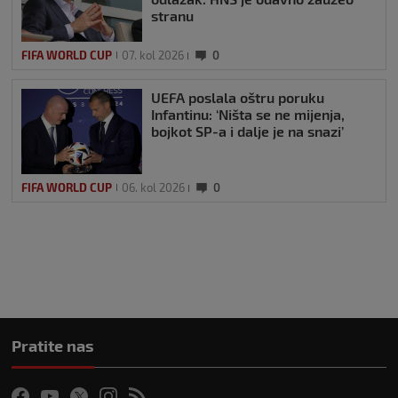
stranu
FIFA WORLD CUP
07. kol 2026
0
UEFA poslala oštru poruku
Infantinu: ‘Ništa se ne mijenja,
bojkot SP-a i dalje je na snazi’
FIFA WORLD CUP
06. kol 2026
0
Pratite nas