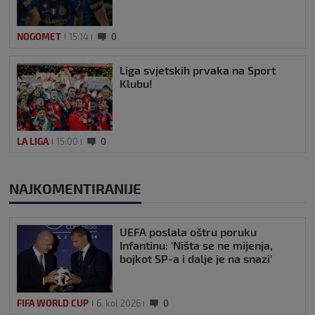
NOGOMET
15:14
0
Liga svjetskih prvaka na Sport
Klubu!
LA LIGA
15:00
0
NAJKOMENTIRANIJE
UEFA poslala oštru poruku
Infantinu: ‘Ništa se ne mijenja,
bojkot SP-a i dalje je na snazi’
FIFA WORLD CUP
6. kol 2026
0