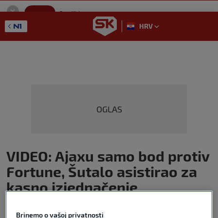
SportKlub
Instaliraj
Sport portal
HRV
GET - On the Google Play
OGLAS
VIDEO: Ajaxu samo bod protiv
Fortune, Šutalo asistirao za
kasno izjednačenje
NOGOMET
Autor:
Sport Klub
10. ožu 2024
17:28
0 komentara
Brinemo o vašoj privatnosti