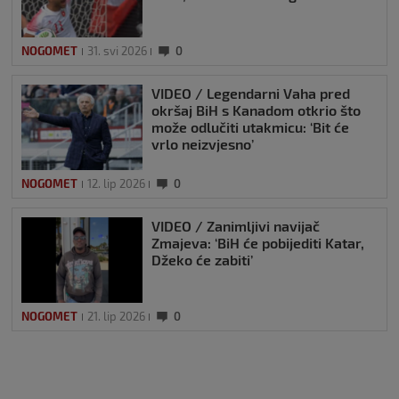
NOGOMET
31. svi 2026
0
VIDEO / Legendarni Vaha pred
okršaj BiH s Kanadom otkrio što
može odlučiti utakmicu: ‘Bit će
vrlo neizvjesno’
NOGOMET
12. lip 2026
0
VIDEO / Zanimljivi navijač
Zmajeva: ‘BiH će pobijediti Katar,
Džeko će zabiti’
NOGOMET
21. lip 2026
0