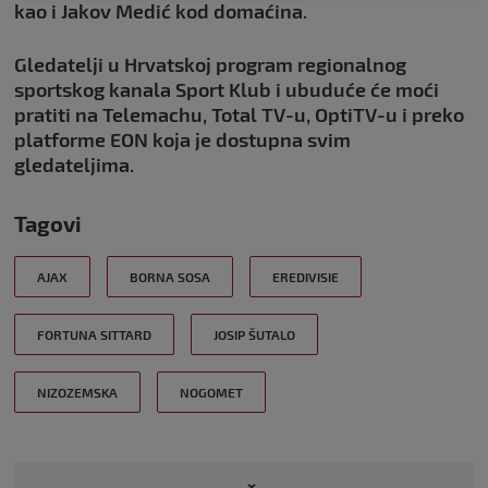
kao i Jakov Medić kod domaćina.
Gledatelji u Hrvatskoj program regionalnog
sportskog kanala Sport Klub i ubuduće će moći
pratiti na Telemachu, Total TV-u, OptiTV-u i preko
platforme EON koja je dostupna svim
gledateljima.
Tagovi
AJAX
BORNA SOSA
EREDIVISIE
FORTUNA SITTARD
JOSIP ŠUTALO
NIZOZEMSKA
NOGOMET