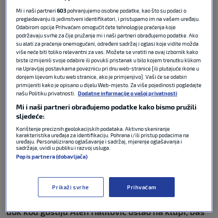
Podijeli :
Mi i naši partneri
603
pohranjujemo osobne podatke, kao što su podaci o
pregledavanju ili jedinstveni identifikatori, i pristupamo im na vašem uređaju.
Odabirom opcije Prihvaćam omogućit ćete tehnologije praćenja koje
podržavaju svrhe za čije pružanje mi i naši partneri obrađujemo podatke. Ako
su alati za praćenje onemogućeni, određeni sadržaj i oglasi koje vidite možda
više neće biti toliko relevantni za vas. Možete se vratiti na ovaj izbornik kako
biste izmijenili svoje odabire ili povukli pristanak u bilo kojem trenutku klikom
na Upravljaj postavkama poveznicu pri dnu web-stranice [ili plutajuće ikone u
donjem lijevom kutu web stranice, ako je primjenjivo]. Vaši će se odabiri
primijeniti kako je opisano u dijelu Web-mjesto. Za više pojedinosti pogledajte
našu Politiku privatnosti.
Dodatne informacije o vašoj privatnosti
Mi i naši partneri obrađujemo podatke kako bismo pružili
sljedeće:
Korištenje preciznih geolokacijskih podataka. Aktivno skeniranje
Ajax je uzeo samo bod kod kuće protiv Fortune
karakteristika uređaja za identifikaciju. Pohrana i/ili pristup podacima na
uređaju. Personalizirano oglašavanje i sadržaj, mjerenje oglašavanja i
Sittard u 25. kolu Eredivisie (2:2). Kopljanici su na
sadržaja, uvidi u publiku i razvoj usluga.
odmoru vodili 1:0, Fortuna je u nastavku
Popis partnera (dobavljača)
preokrenula, da bi Ajax u 88. minuti golom
Brobbeyja došao do boda. U tom je pogotku kao
Prikaži svrhe
Prihvaćam
asistent sudjelovao hrvatski reprezentativac Josip
Šutalo. Borna Sosa za Ajax je igrao do 62. minute,
dok kod gostiju Alen Halilović ostao na klupi, baš