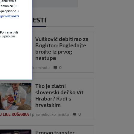
jenili svoje
stranice [ili
o je opisano u
j privatnosti
NOVIJE VIJESTI
Pohrana i/ili
 u publiku i
Vušković debitirao za
Brighton: Pogledajte
brojke iz prvog
nastupa
OMET
prije nekoliko minuta
0
Tko je zlatni
slovenski dečko Vit
Hrabar? Radi s
hrvatskim
stručnjacima, voli
U LIGE KOŠARKA
prije nekoliko minuta
0
Hezonju…
Propao transfer