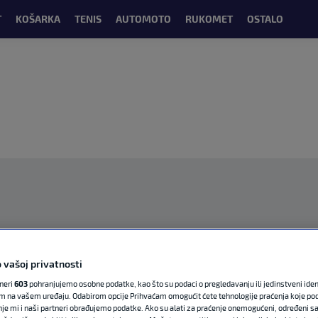
T
KOŠARKA
TENIS
AUTOMOTO
RUKOMET
OSTALO
OGLAS
 vašoj privatnosti
tneri
603
pohranjujemo osobne podatke, kao što su podaci o pregledavanju ili jedinstveni identi
m na vašem uređaju. Odabirom opcije Prihvaćam omogućit ćete tehnologije praćenja koje po
nje mi i naši partneri obrađujemo podatke. Ako su alati za praćenje onemogućeni, određeni sa