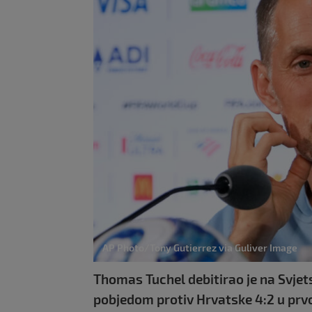
AP Photo/Tony Gutierrez via Guliver Image
Thomas Tuchel debitirao je na Svjet
pobjedom protiv Hrvatske 4:2 u prvo