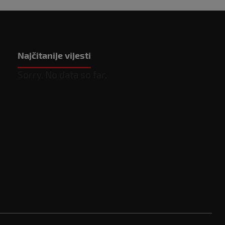
Najčitanije vijesti
Sorry. No data so far.