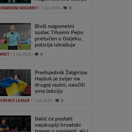
UNARODNI NOGOMET
7. kol 2026
0
Bivši nogometni
sudac Tihomir Pejin
pretučen u Osijeku,
policija istražuje
brutalni napad
OMET
7. kol 2026
0
Predsjednik Žalgirisa:
Hajduk je zvijer na
drugoj razini, naučili
smo lekciju
FERENCE LEAGUE
7. kol 2026
0
Dalić će postati
najskuplji hrvatski
trener u povijesti, ali i