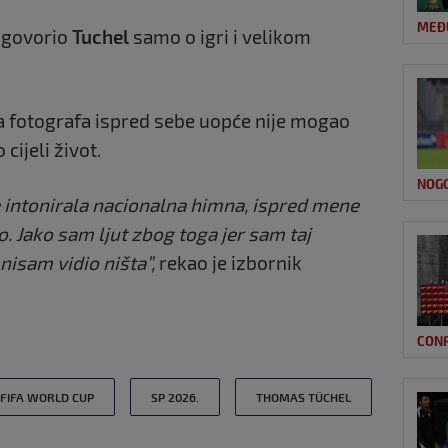
MEĐ
e govorio
Tuchel
samo o igri i velikom
ja fotografa ispred sebe uopće nije mogao
 cijeli život.
NOG
e intonirala nacionalna himna, ispred mene
io. Jako sam ljut zbog toga jer sam taj
 nisam vidio ništa”,
rekao je izbornik
CON
FIFA WORLD CUP
SP 2026.
THOMAS TÜCHEL