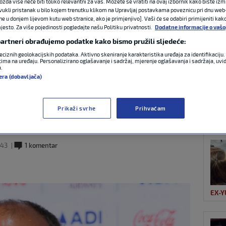
ožda više neće biti toliko relevantni za vas. Možete se vratiti na ovaj izbornik kako biste izmi
ovukli pristanak u bilo kojem trenutku klikom na Upravljaj postavkama poveznicu pri dnu web-
ne u donjem lijevom kutu web stranice, ako je primjenjivo]. Vaši će se odabiri primijeniti kak
esto. Za više pojedinosti pogledajte našu Politiku privatnosti.
Dodatne informacije o vašo
NAJ
objede nad
 partneri obrađujemo podatke kako bismo pružili sljedeće:
eciznih geolokacijskih podataka. Aktivno skeniranje karakteristika uređaja za identifikaciju. 
’ po Fifi:
ima na uređaju. Personalizirano oglašavanje i sadržaj, mjerenje oglašavanja i sadržaja, uvidi
a.
era (dobavljača)
, čekao sam ovo
Prikaži svrhe
Prihvaćam
NOG
:43
1 komentar
EX-Y