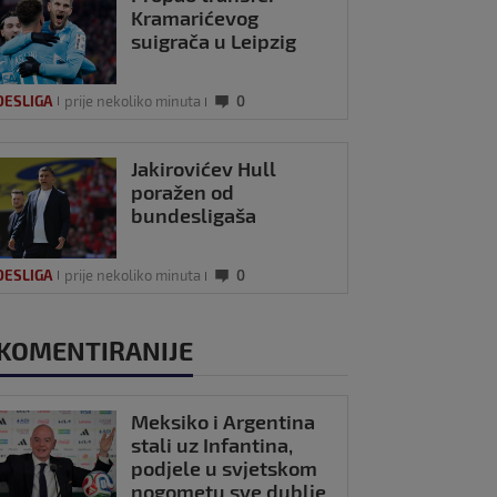
Kramarićevog
suigrača u Leipzig
DESLIGA
prije nekoliko minuta
0
Jakirovićev Hull
poražen od
bundesligaša
DESLIGA
prije nekoliko minuta
0
KOMENTIRANIJE
Meksiko i Argentina
stali uz Infantina,
podjele u svjetskom
nogometu sve dublje