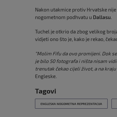
Nakon utakmice protiv Hrvatske nij
nogometnom podhvatu u
Dallasu
.
Tuchel je otkrio da zbog velikog bro
vidjeti ono što je, kako je rekao, čekao
“Molim Fifu da ovo promijeni. Dok s
je bilo 50 fotografa i ništa nisam vid
trenutak čekao cijeli život, a na kraju
Engleske.
Tagovi
ENGLESKA NOGOMETNA REPREZENTACIJA