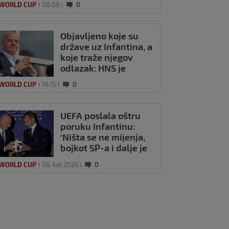
 WORLD CUP
08:08
0
Objavljeno koje su
države uz Infantina, a
koje traže njegov
odlazak: HNS je
odavno zauzeo
 WORLD CUP
18:15
0
stranu
UEFA poslala oštru
poruku Infantinu:
‘Ništa se ne mijenja,
bojkot SP-a i dalje je
na snazi’
 WORLD CUP
06. kol 2026
0