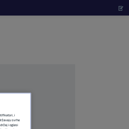
fikatori, i
državaju svrhe
držaj i oglasi