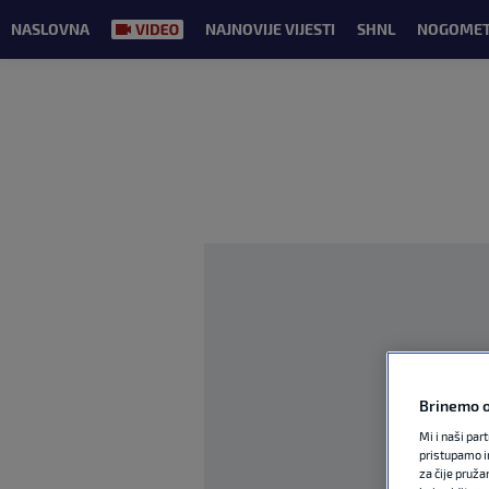
NASLOVNA
NAJNOVIJE VIJESTI
SHNL
NOGOME
Brinemo o
Mi i naši par
pristupamo i
za čije pruža