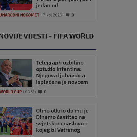
jedan od
najplaćenijih na
UNARODNI NOGOMET
7. kol 2026
0
svijetu
NOVIJE VIJESTI - FIFA WORLD
Telegraph ozbiljno
optužio Infantina:
Njegova ljubavnica
isplaćena je novcem
UEFA-e?
 WORLD CUP
09:51
0
Olmo otkrio da mu je
Dinamo čestitao na
svjetskom naslovu i
kojeg bi Vatrenog
doveo u Barcelonu