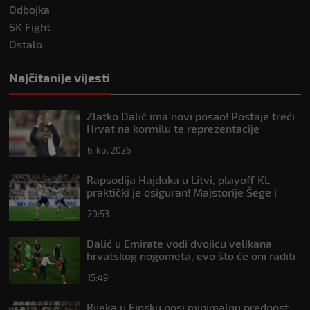
Odbojka
SK Fight
Ostalo
Najčitanije vijesti
Zlatko Dalić ima novi posao! Postaje treći
Hrvat na kormilu te reprezentacije
6. kol 2026
Rapsodija Hajduka u Litvi, playoff KL
praktički je osiguran! Majstorije Šege i
Pajazitija
20:53
Dalić u Emirate vodi dvojicu velikana
hrvatskog nogometa, evo što će oni raditi
15:49
Rijeka u Finsku nosi minimalnu prednost,