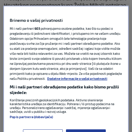
Hrvatskog nogometnog kupa Željko Mihalj potpisao
je službeni dokument kojim su potvrđeni suci za
završnicu Rabuzinova sunca u Osijeku.
Brinemo o vašoj privatnosti
Mi i naši partneri
603
pohranjujemo osobne podatke, kao što su podaci o
Finalni ogled Dinama i Rijeke u Opus Areni vodit će
pregledavanju ili jedinstveni identifikatori, i pristupamo im na vašem uređaju.
Odabirom opcije Prihvaćam omogućit ćete tehnologije praćenja koje
Mateo Erceg, 30-godišnji sudac iz Benkovca.
podržavaju svrhe za čije pružanje mi i naši partneri obrađujemo podatke. Ako
Pomoćnici će mu biti Alen Jakšić i Stjepan Žugaj,
su alati za praćenje onemogućeni, određeni sadržaj i oglasi koje vidite možda
četvrti sudac je Ivan Vukančić, dok će u VAR sobi biti
više neće biti toliko relevantni za vas. Možete se vratiti na ovaj izbornik kako
biste izmijenili svoje odabire ili povukli pristanak u bilo kojem trenutku klikom
Mario Zebec i Tihomir Pejin kao AVAR.
na Upravljaj postavkama poveznicu pri dnu web-stranice [ili plutajuće ikone u
donjem lijevom kutu web stranice, ako je primjenjivo]. Vaši će se odabiri
Erceg je ove sezone potvrdio status jednog od
primijeniti kako je opisano u dijelu Web-mjesto. Za više pojedinosti pogledajte
našu Politiku privatnosti.
Dodatne informacije o vašoj privatnosti
najpouzdanijih hrvatskih sudaca. Vodio je čak 21
Mi i naši partneri obrađujemo podatke kako bismo pružili
utakmicu SuperSport HNL-a, najviše među svim
sljedeće:
domaćim sucima. U tom razdoblju pokazao je 98
Korištenje preciznih geolokacijskih podataka. Aktivno skeniranje
žutih kartona, tri isključenja zbog drugog žutog te
karakteristika uređaja za identifikaciju. Pohrana i/ili pristup podacima na
jedan izravni crveni karton, uz dosuđenih sedam
uređaju. Personalizirano oglašavanje i sadržaj, mjerenje oglašavanja i
sadržaja, uvidi u publiku i razvoj usluga.
jedanaesteraca.
Popis partnera (dobavljača)
Posebno mu u prilog ide činjenica da iza njegovih