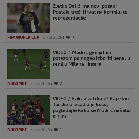
Zlatko Dalić ima novi posao!
Postaje treći Hrvat na kormilu te
reprezentacije
FIFA WORLD CUP
6. kol 2026
7
VIDEO / Modrić genijalnim
potezom pomogao izboriti penal u
remiju Milana i Intera
NOGOMET
5. kol 2026
2
VIDEO / Kakav zafrkant! Kapetan
Turske presadio je kosu,
pogledajte kako se Modrić našalio
s njim
NOGOMET
5. kol 2026
1