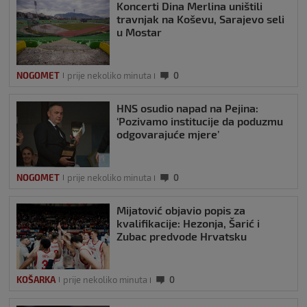
Koncerti Dina Merlina uništili
travnjak na Koševu, Sarajevo seli
u Mostar
NOGOMET
prije nekoliko minuta
0
HNS osudio napad na Pejina:
‘Pozivamo institucije da poduzmu
odgovarajuće mjere’
NOGOMET
prije nekoliko minuta
0
Mijatović objavio popis za
kvalifikacije: Hezonja, Šarić i
Zubac predvode Hrvatsku
KOŠARKA
prije nekoliko minuta
0