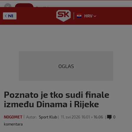
SportKlub
Instaliraj
Sport portal
HRV
GET - On the Google Play
OGLAS
Poznato je tko sudi finale
između Dinama i Rijeke
NOGOMET
Autor:
Sport Klub
11. svi 2026
16:01 >
16:06
0
komentara