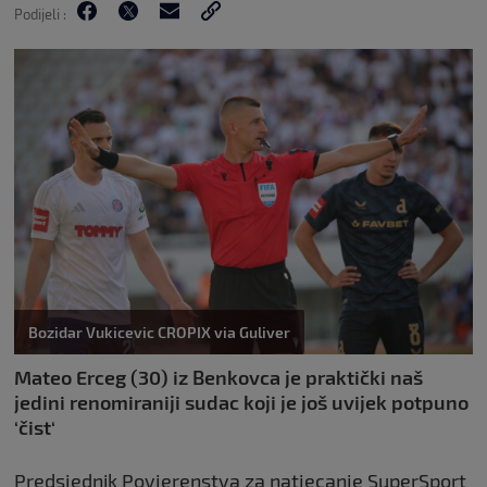
Podijeli :
Bozidar Vukicevic CROPIX via Guliver
Mateo Erceg (30) iz Benkovca je praktički naš
jedini renomiraniji sudac koji je još uvijek potpuno
‘čist‘
Predsjednik Povjerenstva za natjecanje SuperSport