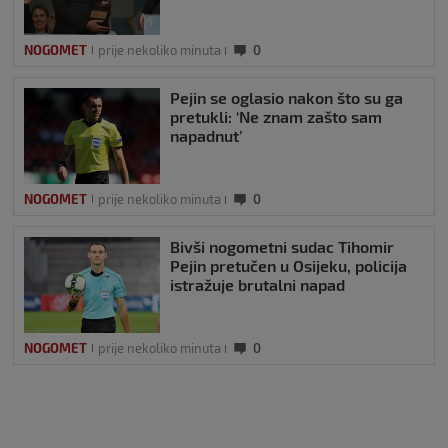
NOGOMET
prije nekoliko minuta
0
Pejin se oglasio nakon što su ga
pretukli: ‘Ne znam zašto sam
napadnut’
NOGOMET
prije nekoliko minuta
0
Bivši nogometni sudac Tihomir
Pejin pretučen u Osijeku, policija
istražuje brutalni napad
NOGOMET
prije nekoliko minuta
0