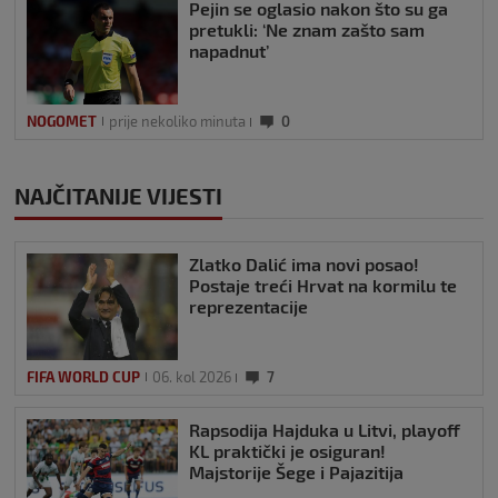
Pejin se oglasio nakon što su ga
pretukli: ‘Ne znam zašto sam
napadnut’
NOGOMET
prije nekoliko minuta
0
NAJČITANIJE VIJESTI
Zlatko Dalić ima novi posao!
Postaje treći Hrvat na kormilu te
reprezentacije
FIFA WORLD CUP
06. kol 2026
7
Rapsodija Hajduka u Litvi, playoff
KL praktički je osiguran!
Majstorije Šege i Pajazitija