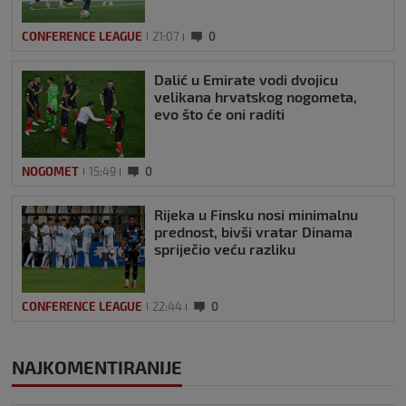
CONFERENCE LEAGUE
21:07
0
Dalić u Emirate vodi dvojicu
velikana hrvatskog nogometa,
evo što će oni raditi
NOGOMET
15:49
0
Rijeka u Finsku nosi minimalnu
prednost, bivši vratar Dinama
spriječio veću razliku
CONFERENCE LEAGUE
22:44
0
NAJKOMENTIRANIJE