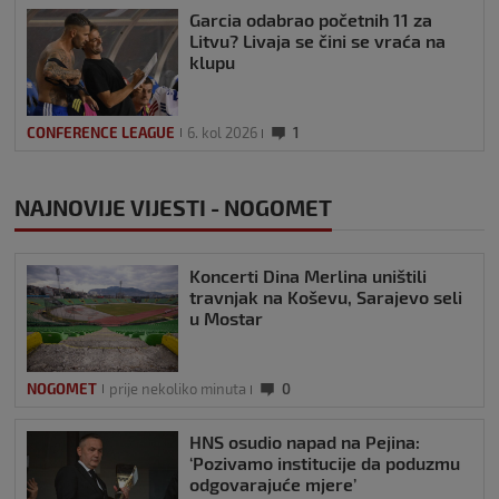
Garcia odabrao početnih 11 za
Litvu? Livaja se čini se vraća na
klupu
CONFERENCE LEAGUE
6. kol 2026
1
NAJNOVIJE VIJESTI - NOGOMET
Koncerti Dina Merlina uništili
travnjak na Koševu, Sarajevo seli
u Mostar
NOGOMET
prije nekoliko minuta
0
HNS osudio napad na Pejina:
‘Pozivamo institucije da poduzmu
odgovarajuće mjere’