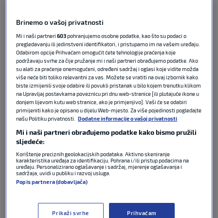
Šibenčani su poveli golom
Ivana Božića
u 20. minuti,
ali je uslijedio preokret. U 30. minuti je izjednačio
Brinemo o vašoj privatnosti
Ilija Nestorovski
, a 57. minuti je
Tomislav Božić
Mi i naši partneri
603
pohranjujemo osobne podatke, kao što su podaci o
postigao pogodak za vodstvo Slaven Belupa.
pregledavanju ili jedinstveni identifikatori, i pristupamo im na vašem uređaju.
Odabirom opcije Prihvaćam omogućit ćete tehnologije praćenja koje
Konačnih 2-2 postavio je u 88. minuti
Marin
podržavaju svrhe za čije pružanje mi i naši partneri obrađujemo podatke. Ako
Prekodravac
. Slaven Belupo je od 75. minute bio s
su alati za praćenje onemogućeni, određeni sadržaj i oglasi koje vidite možda
igračem manje, jer je zbog drugog žutog kartona
više neće biti toliko relevantni za vas. Možete se vratiti na ovaj izbornik kako
biste izmijenili svoje odabire ili povukli pristanak u bilo kojem trenutku klikom
isključen
Michael Agbekpornu
.
na Upravljaj postavkama poveznicu pri dnu web-stranice [ili plutajuće ikone u
donjem lijevom kutu web stranice, ako je primjenjivo]. Vaši će se odabiri
primijeniti kako je opisano u dijelu Web-mjesto. Za više pojedinosti pogledajte
Šibenik je s 12 bodova skočio na šesto mjesto, a
našu Politiku privatnosti.
Dodatne informacije o vašoj privatnosti
Slaven Belupo je sa šest bodova ostao na začelju.
Mi i naši partneri obrađujemo podatke kako bismo pružili
Vodeći Hajduk ima 24 boda, četiri više od Rijeke i
sljedeće:
Dinama.
Korištenje preciznih geolokacijskih podataka. Aktivno skeniranje
karakteristika uređaja za identifikaciju. Pohrana i/ili pristup podacima na
uređaju. Personalizirano oglašavanje i sadržaj, mjerenje oglašavanja i
U dvoboju momčadi iz donjeg doma prvenstvene
sadržaja, uvidi u publiku i razvoj usluga.
ljestvice imperativ pobjede bio je na strani
Popis partnera (dobavljača)
Koprivničana, koji su u dosadašnjih deset kola
osvojili pet bodova, sve na domaćem terenu.
Prikaži svrhe
Prihvaćam
Šibenčani su pod vodstvom Marka Kartela u