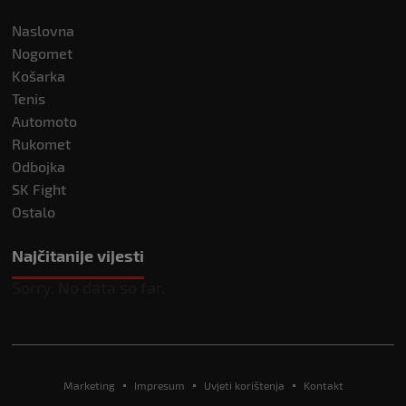
Naslovna
Nogomet
Košarka
Tenis
Automoto
Rukomet
Odbojka
SK Fight
Ostalo
Najčitanije vijesti
Sorry. No data so far.
Marketing
Impresum
Uvjeti korištenja
Kontakt