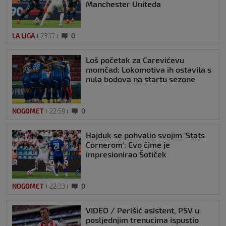
Manchester Uniteda
LA LIGA
23:17
0
Loš početak za Carevićevu
momčad: Lokomotiva ih ostavila s
nula bodova na startu sezone
NOGOMET
22:59
0
Hajduk se pohvalio svojim ‘Stats
Cornerom’: Evo čime je
impresionirao Šotiček
NOGOMET
22:33
0
VIDEO / Perišić asistent, PSV u
posljednjim trenucima ispustio