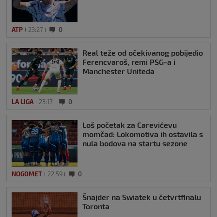
ATP
23:27
0
Real teže od očekivanog pobijedio
Ferencvaroš, remi PSG-a i
Manchester Uniteda
LA LIGA
23:17
0
Loš početak za Carevićevu
momčad: Lokomotiva ih ostavila s
nula bodova na startu sezone
NOGOMET
22:59
0
Šnajder na Swiatek u četvrtfinalu
Toronta