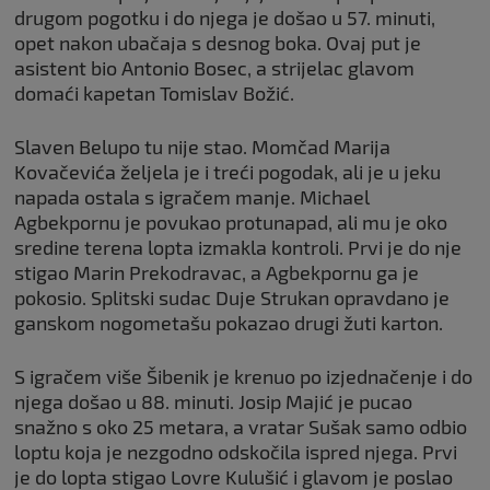
drugom pogotku i do njega je došao u 57. minuti,
opet nakon ubačaja s desnog boka. Ovaj put je
asistent bio Antonio Bosec, a strijelac glavom
domaći kapetan Tomislav Božić.
Slaven Belupo tu nije stao. Momčad Marija
Kovačevića željela je i treći pogodak, ali je u jeku
napada ostala s igračem manje. Michael
Agbekpornu je povukao protunapad, ali mu je oko
sredine terena lopta izmakla kontroli. Prvi je do nje
stigao Marin Prekodravac, a Agbekpornu ga je
pokosio. Splitski sudac Duje Strukan opravdano je
ganskom nogometašu pokazao drugi žuti karton.
S igračem više Šibenik je krenuo po izjednačenje i do
njega došao u 88. minuti. Josip Majić je pucao
snažno s oko 25 metara, a vratar Sušak samo odbio
loptu koja je nezgodno odskočila ispred njega. Prvi
je do lopta stigao Lovre Kulušić i glavom je poslao