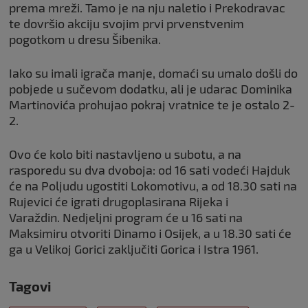
prema mreži. Tamo je na nju naletio i Prekodravac
te dovršio akciju svojim prvi prvenstvenim
pogotkom u dresu Šibenika.
Iako su imali igrača manje, domaći su umalo došli do
pobjede u sučevom dodatku, ali je udarac Dominika
Martinovića prohujao pokraj vratnice te je ostalo 2-
2.
Ovo će kolo biti nastavljeno u subotu, a na
rasporedu su dva dvoboja: od 16 sati vodeći Hajduk
će na Poljudu ugostiti Lokomotivu, a od 18.30 sati na
Rujevici će igrati drugoplasirana Rijeka i
Varaždin. Nedjeljni program će u 16 sati na
Maksimiru otvoriti Dinamo i Osijek, a u 18.30 sati će
ga u Velikoj Gorici zaključiti Gorica i Istra 1961.
Tagovi