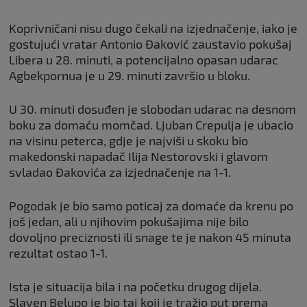
Koprivničani nisu dugo čekali na izjednačenje, iako je
gostujući vratar Antonio Đaković zaustavio pokušaj
Libera u 28. minuti, a potencijalno opasan udarac
Agbekpornua je u 29. minuti završio u bloku.
U 30. minuti dosuđen je slobodan udarac na desnom
boku za domaću momčad. Ljuban Crepulja je ubacio
na visinu peterca, gdje je najviši u skoku bio
makedonski napadač Ilija Nestorovski i glavom
svladao Đakovića za izjednačenje na 1-1.
Pogodak je bio samo poticaj za domaće da krenu po
još jedan, ali u njihovim pokušajima nije bilo
dovoljno preciznosti ili snage te je nakon 45 minuta
rezultat ostao 1-1.
Ista je situacija bila i na početku drugog dijela.
Slaven Belupo je bio taj koji je tražio put prema