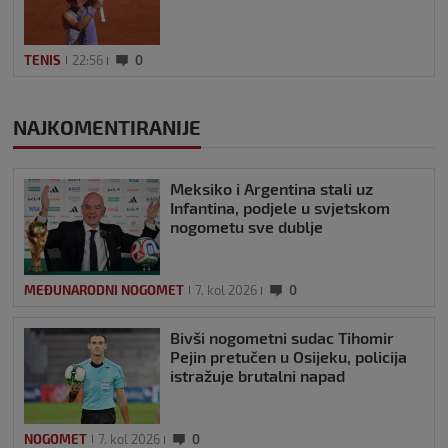
TENIS
22:56
0
NAJKOMENTIRANIJE
Meksiko i Argentina stali uz
Infantina, podjele u svjetskom
nogometu sve dublje
MEĐUNARODNI NOGOMET
7. kol 2026
0
Bivši nogometni sudac Tihomir
Pejin pretučen u Osijeku, policija
istražuje brutalni napad
NOGOMET
7. kol 2026
0