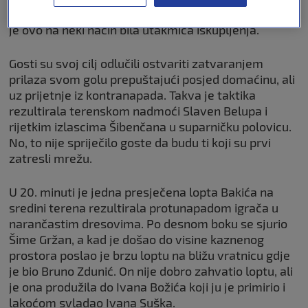
prošlom kolu doživjeli domaći poraz od Osijeka, pa
je ovo na neki način bila utakmica iskupljenja.
Gosti su svoj cilj odlučili ostvariti zatvaranjem
prilaza svom golu prepuštajući posjed domaćinu, ali
uz prijetnje iz kontranapada. Takva je taktika
rezultirala terenskom nadmoći Slaven Belupa i
rijetkim izlascima Šibenčana u suparničku polovicu.
No, to nije spriječilo goste da budu ti koji su prvi
zatresli mrežu.
U 20. minuti je jedna presječena lopta Bakića na
sredini terena rezultirala protunapadom igrača u
narančastim dresovima. Po desnom boku se sjurio
Šime Gržan, a kad je došao do visine kaznenog
prostora poslao je brzu loptu na bližu vratnicu gdje
je bio Bruno Zdunić. On nije dobro zahvatio loptu, ali
je ona produžila do Ivana Božića koji ju je primirio i
lakoćom svladao Ivana Suška.