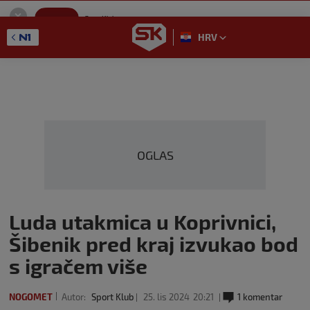
SportKlub
Instaliraj
Sport portal
HRV
GET - On the Google Play
OGLAS
Luda utakmica u Koprivnici,
Šibenik pred kraj izvukao bod
s igračem više
NOGOMET
Autor:
Sport Klub
25. lis 2024
20:21
1 komentar