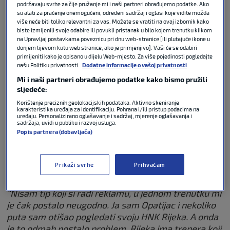
podržavaju svrhe za čije pružanje mi i naši partneri obrađujemo podatke. Ako
mediji.
su alati za praćenje onemogućeni, određeni sadržaj i oglasi koje vidite možda
više neće biti toliko relevantni za vas. Možete se vratiti na ovaj izbornik kako
biste izmijenili svoje odabire ili povukli pristanak u bilo kojem trenutku klikom
U danima nakon završetka tog razdoblja,
na Upravljaj postavkama poveznicu pri dnu web-stranice [ili plutajuće ikone u
Mariborčanin je ozbiljno razmišljao o tome da
donjem lijevom kutu web stranice, ako je primjenjivo]. Vaši će se odabiri
primijeniti kako je opisano u dijelu Web-mjesto. Za više pojedinosti pogledajte
završetkom izbornikove karijere okonča i svoju
našu Politiku privatnosti.
Dodatne informacije o vašoj privatnosti
trenersku karijeru. No, u međuvremenu je Matjaž
Mi i naši partneri obrađujemo podatke kako bismo pružili
Kek u razgovorima s hrvatskim medijima ponovno
sljedeće:
dao naslutiti da bi teško odolio novom pozivu u
Korištenje preciznih geolokacijskih podataka. Aktivno skeniranje
svijet nogometa.
karakteristika uređaja za identifikaciju. Pohrana i/ili pristup podacima na
uređaju. Personalizirano oglašavanje i sadržaj, mjerenje oglašavanja i
sadržaja, uvidi u publiku i razvoj usluga.
A južno od Kupe ovih su ga dana vrlo intenzivno
Popis partnera (dobavljača)
povezivali s mogućnošću da 64-godišnjak ponovno
sjedne na klupu HNK Rijeka, koju je iznimno
Prikaži svrhe
Prihvaćam
uspješno vodio između 2013. i 2018. godine.
“Nisam tip koji si radi reklamu, u jednom trenutku mi
je čak postalo neugodno. Ja sam Opatijac i nekoliko
puta sam otišao pogledati svoju HNK Rijeka. A onda
je to odmah postalo problem. Rijeka ima trenera koji