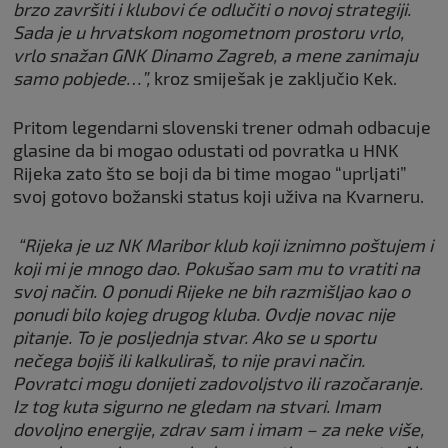
brzo završiti i klubovi će odlučiti o novoj strategiji.
Sada je u hrvatskom nogometnom prostoru vrlo,
vrlo snažan GNK Dinamo Zagreb, a mene zanimaju
samo pobjede…”,
kroz smiješak je zaključio Kek.
Pritom legendarni slovenski trener odmah odbacuje
glasine da bi mogao odustati od povratka u HNK
Rijeka zato što se boji da bi time mogao “uprljati”
svoj gotovo božanski status koji uživa na Kvarneru.
“Rijeka je uz NK Maribor klub koji iznimno poštujem i
koji mi je mnogo dao. Pokušao sam mu to vratiti na
svoj način. O ponudi Rijeke ne bih razmišljao kao o
ponudi bilo kojeg drugog kluba. Ovdje novac nije
pitanje. To je posljednja stvar. Ako se u sportu
nečega bojiš ili kalkuliraš, to nije pravi način.
Povratci mogu donijeti zadovoljstvo ili razočaranje.
Iz tog kuta sigurno ne gledam na stvari. Imam
dovoljno energije, zdrav sam i imam – za neke više,