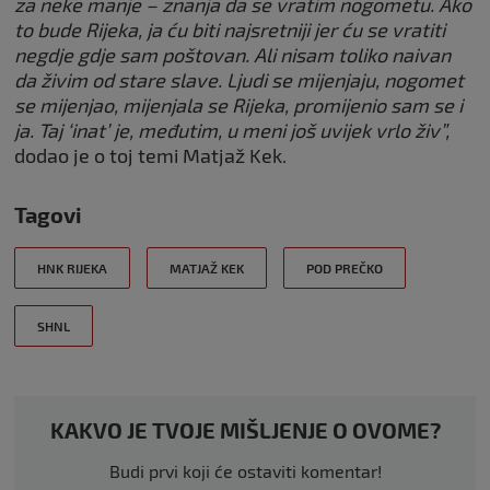
za neke manje – znanja da se vratim nogometu. Ako
to bude Rijeka, ja ću biti najsretniji jer ću se vratiti
negdje gdje sam poštovan. Ali nisam toliko naivan
da živim od stare slave. Ljudi se mijenjaju, nogomet
se mijenjao, mijenjala se Rijeka, promijenio sam se i
ja. Taj ‘inat’ je, međutim, u meni još uvijek vrlo živ”,
dodao je o toj temi Matjaž Kek.
Tagovi
HNK RIJEKA
MATJAŽ KEK
POD PREČKO
SHNL
KAKVO JE TVOJE MIŠLJENJE O OVOME?
Budi prvi koji će ostaviti komentar!