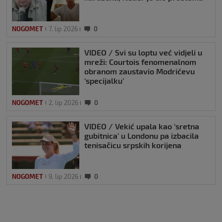
NOGOMET
7. lip 2026
0
VIDEO / Svi su loptu već vidjeli u
mreži: Courtois fenomenalnom
obranom zaustavio Modrićevu
‘specijalku’
NOGOMET
2. lip 2026
0
VIDEO / Vekić upala kao ‘sretna
gubitnica’ u Londonu pa izbacila
tenisačicu srpskih korijena
NOGOMET
9. lip 2026
0