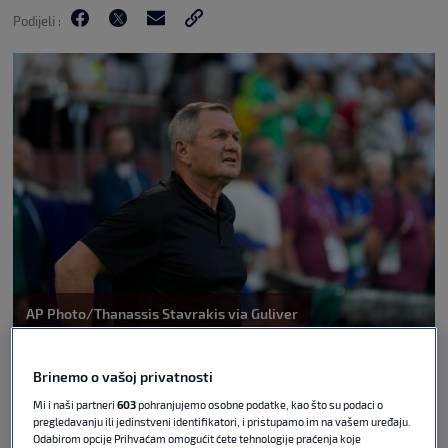
Podijeli :
AP Photo/Thanassis Stavrakis via Guliver
Kolege sa slovenskog SK u emisiji Pod prečkom
ugostil su bivšeg slovenskog izbornika Matjaža
Brinemo o vašoj privatnosti
Keka. Jasno, jedna od glavnih tema razgovora bio
Mi i naši partneri
603
pohranjujemo osobne podatke, kao što su podaci o
je njegov mogući povratak na klupu HNK Rijeka, s
pregledavanju ili jedinstveni identifikatori, i pristupamo im na vašem uređaju.
Odabirom opcije Prihvaćam omogućit ćete tehnologije praćenja koje
kojom ga ovih dana intenzivno povezuju hrvatski