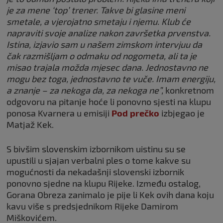
je za mene ‘top’ trener. Takve bi glasine meni
smetale, a vjerojatno smetaju i njemu. Klub će
napraviti svoje analize nakon završetka prvenstva.
Istina, izjavio sam u našem zimskom intervjuu da
čak razmišljam o odmaku od nogometa, ali ta je
misao trajala možda mjesec dana. Jednostavno ne
mogu bez toga, jednostavno te vuče. Imam energiju,
a znanje – za nekoga da, za nekoga ne”,
konkretnom
odgovoru na pitanje hoće li ponovno sjesti na klupu
ponosa Kvarnera u emisiji
Pod prečko
izbjegao je
Matjaž Kek.
S bivšim slovenskim izbornikom uistinu su se
upustili u sjajan verbalni ples o tome kakve su
mogućnosti da nekadašnji slovenski izbornik
ponovno sjedne na klupu Rijeke. Između ostalog,
Gorana Obreza zanimalo je pije li Kek ovih dana koju
kavu više s predsjednikom Rijeke Damirom
Miškovićem.