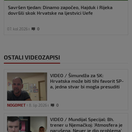
Savršen tjedan: Dinamo započeo, Hajduk i Rijeka
dovršili skok Hrvatske na ljestvici Uefe
07. kol 2026
0
OSTALI VIDEOZAPISI
VIDEO / Šimundža za SK:
Hrvatska može biti tihi favorit SP-
a, jedna stvar bi mogla presuditi
NOGOMET
8. lip 2026
0
VIDEO / Mundijal Specijal: Bh.
trener u Njemačkoj: ‘Atmosfera je
narušena, Neuer je dio problema’