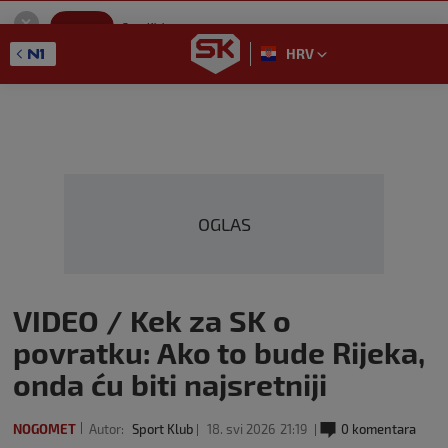
SportKlub
Instaliraj
Sport portal
HRV
GET - On the Google Play
OGLAS
VIDEO / Kek za SK o
povratku: Ako to bude Rijeka,
onda ću biti najsretniji
NOGOMET
Autor:
Sport Klub
18. svi 2026
21:19
0 komentara