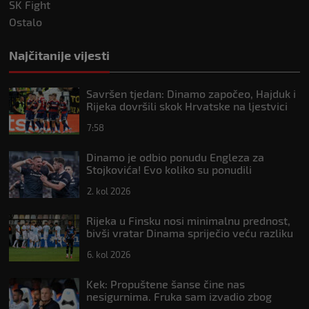
SK Fight
Ostalo
Najčitanije vijesti
Savršen tjedan: Dinamo započeo, Hajduk i
Rijeka dovršili skok Hrvatske na ljestvici
Uefe
7:58
Dinamo je odbio ponudu Engleza za
Stojkovića! Evo koliko su ponudili
2. kol 2026
Rijeka u Finsku nosi minimalnu prednost,
bivši vratar Dinama spriječio veću razliku
6. kol 2026
Kek: Propuštene šanse čine nas
nesigurnima. Fruka sam izvadio zbog
ozljede, pripremamo se na život bez njega