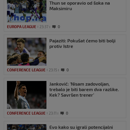
Thun se oporavio od šoka na
Maksimiru
EUROPA LEAGUE
23:37
0
Pajaziti: Pokušat ćemo biti bolji
protiv Istre
CONFERENCE LEAGUE
23:15
0
Janković: ‘Nisam zadovoljan,
trebalo je biti barem dva razlike.
Kek? Savršen trener’
CONFERENCE LEAGUE
23:11
0
Evo kako su igrali potencijalni