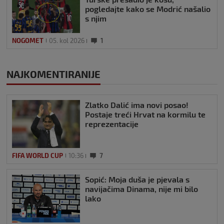
pogledajte kako se Modrić našalio
s njim
NOGOMET
05. kol 2026
1
NAJKOMENTIRANIJE
Zlatko Dalić ima novi posao!
Postaje treći Hrvat na kormilu te
reprezentacije
FIFA WORLD CUP
10:36
7
Sopić: Moja duša je pjevala s
navijačima Dinama, nije mi bilo
lako