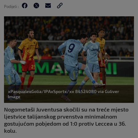
Podijeli :
xPasqualexGolia/IPAxSportx/xx 84524080 via Guliver
Image
Nogometaši Juventusa skočili su na treće mjesto
ljestvice talijanskog prvenstva minimalnom
gostujućom pobjedom od 1:0 protiv Leccea u 36.
kolu.