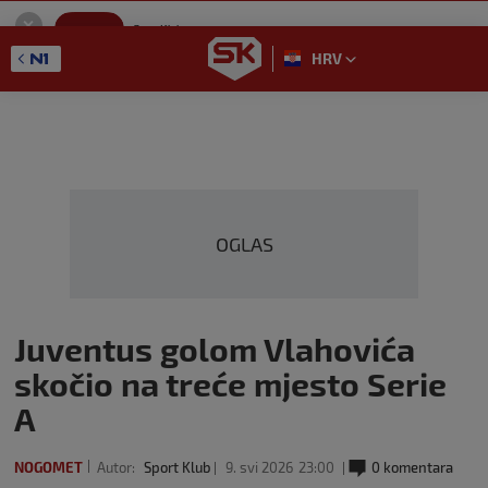
SportKlub
Instaliraj
Sport portal
HRV
GET - On the Google Play
OGLAS
Juventus golom Vlahovića
skočio na treće mjesto Serie
A
NOGOMET
Autor:
Sport Klub
9. svi 2026
23:00
0 komentara