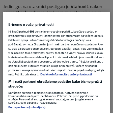
Jedini gol na utakmici postigao je
Vlahović
nakon
samo 11 sekundi igre. Do kraja susreta još su dva
pogotka poništena Staroj dami, jedan Vlahoviću u
48. minuti, a drugi
Pierreu Kaluluu
u 58. minuti.
Brinemo o vašoj privatnosti
Mi i naši partneri
603
pohranjujemo osobne podatke, kao što su podaci o
Treći
Juventus
sada ima 68 bodova, dva manje od
pregledavanju ili jedinstveni identifikatori, i pristupamo im na vašem uređaju.
Odabirom opcije Prihvaćam omogućit ćete tehnologije praćenja koje
drugog
Napolija,
a jedan više od četvrtog
Milana
podržavaju svrhe za čije pružanje mi i naši partneri obrađujemo podatke. Ako
koji će tek odigrati svoje utakmice 36. kola.
su alati za praćenje onemogućeni, određeni sadržaj i oglasi koje vidite možda
više neće biti toliko relevantni za vas. Možete se vratiti na ovaj izbornik kako
biste izmijenili svoje odabire ili povukli pristanak u bilo kojem trenutku klikom
Lecce
je ostao 17. s 32 boda, četiri više uz utakmicu
na Upravljaj postavkama poveznicu pri dnu web-stranice [ili plutajuće ikone u
više od 17.
Cremonesea
koji se nalazi u zoni
donjem lijevom kutu web stranice, ako je primjenjivo]. Vaši će se odabiri
primijeniti kako je opisano u dijelu Web-mjesto. Za više pojedinosti pogledajte
ispadanja.
našu Politiku privatnosti.
Dodatne informacije o vašoj privatnosti
Mi i naši partneri obrađujemo podatke kako bismo pružili
Inter
je s 85 bodova osigurao naslov prvaka, dok su
sljedeće:
Verona
i
Pisa
ispale.
Korištenje preciznih geolokacijskih podataka. Aktivno skeniranje
karakteristika uređaja za identifikaciju. Pohrana i/ili pristup podacima na
uređaju. Personalizirano oglašavanje i sadržaj, mjerenje oglašavanja i
sadržaja, uvidi u publiku i razvoj usluga.
Popis partnera (dobavljača)
Serie A