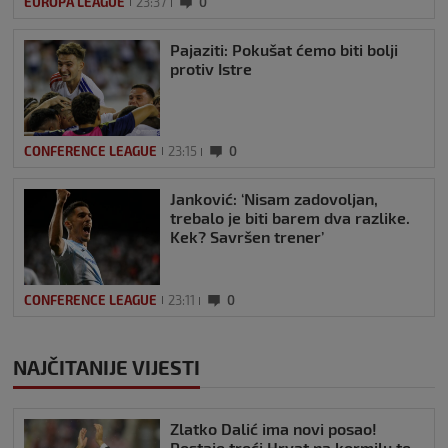
EUROPA LEAGUE
23:37
0
Pajaziti: Pokušat ćemo biti bolji
protiv Istre
CONFERENCE LEAGUE
23:15
0
Janković: ‘Nisam zadovoljan,
trebalo je biti barem dva razlike.
Kek? Savršen trener’
CONFERENCE LEAGUE
23:11
0
NAJČITANIJE VIJESTI
Zlatko Dalić ima novi posao!
Postaje treći Hrvat na kormilu te