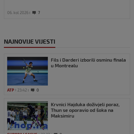
06. kol 2026
7
NAJNOVIJE VIJESTI
Fils i Darderi izborili osminu finala
u Montrealu
ATP
23:42
0
Krvnici Hajduka doživjeli poraz,
Thun se oporavio od šoka na
Maksimiru