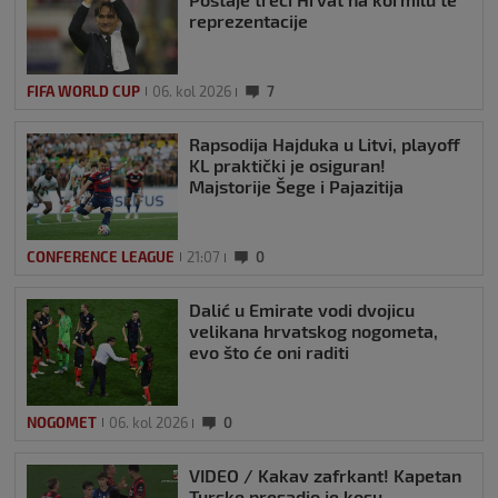
reprezentacije
FIFA WORLD CUP
06. kol 2026
7
Rapsodija Hajduka u Litvi, playoff
KL praktički je osiguran!
Majstorije Šege i Pajazitija
CONFERENCE LEAGUE
21:07
0
Dalić u Emirate vodi dvojicu
velikana hrvatskog nogometa,
evo što će oni raditi
NOGOMET
06. kol 2026
0
VIDEO / Kakav zafrkant! Kapetan
Turske presadio je kosu,