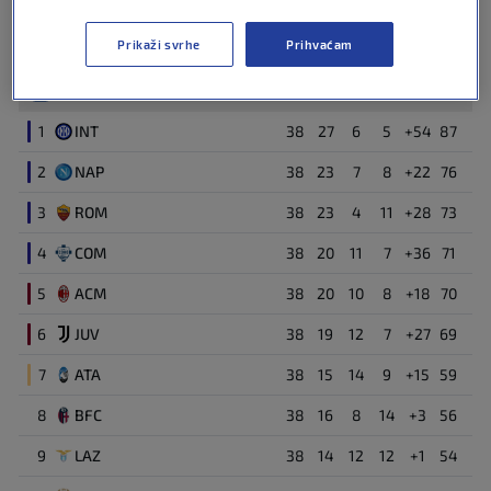
Season 25/26
Prikaži svrhe
Prihvaćam
Team
MP
W
D
L
DIF
PT
1
INT
38
27
6
5
+54
87
2
NAP
38
23
7
8
+22
76
3
ROM
38
23
4
11
+28
73
4
COM
38
20
11
7
+36
71
5
ACM
38
20
10
8
+18
70
6
JUV
38
19
12
7
+27
69
7
ATA
38
15
14
9
+15
59
8
BFC
38
16
8
14
+3
56
9
LAZ
38
14
12
12
+1
54