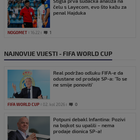
Stigla prva sudačka analiza na
čelu s Layecom, evo što kažu za
penal Hajduka
NOGOMET
16:22
1
NAJNOVIJE VIJESTI - FIFA WORLD CUP
Real podržao odluku FIFA-e da
odustane od prodaje SP-a: ‘To se
ne smije ponoviti’
FIFA WORLD CUP
02. kol 2026
0
Potpuni debakl Infantina: Pozivi
na bojkot su upalili – nema
prodaje dionica SP-a!