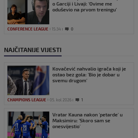
o Garciji i Livaji: ‘Ovime me
oduševio na prvom treningu’
CONFERENCE LEAGUE
15:34
0
NAJČITANIJE VIJESTI
Kovačević nahvalio igrača koji je
ostao bez gola: 'Bio je dobar u
svemu drugom'
CHAMPIONS LEAGUE
05. kol 2026
1
Vratar Kauna nakon 'petarde' u
Maksimiru: 'Skoro sam se
onesvijestio'