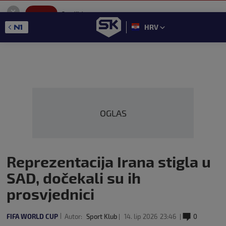
SportKlub
Instaliraj
Sport portal
HRV
GET - On the Google Play
OGLAS
Reprezentacija Irana stigla u
SAD, dočekali su ih
prosvjednici
FIFA WORLD CUP
Autor:
Sport Klub
14. lip 2026
23:46
0