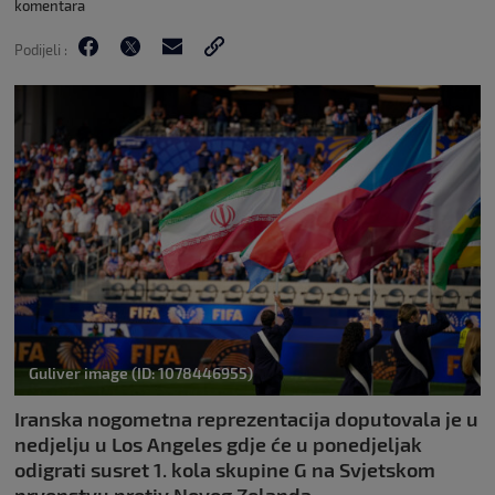
komentara
Podijeli :
Guliver image (ID: 1078446955)
Iranska nogometna reprezentacija doputovala je u
nedjelju u Los Angeles gdje će u ponedjeljak
odigrati susret 1. kola skupine G na Svjetskom
prvenstvu protiv Novog Zelanda.