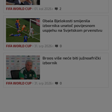
FIFA WORLD CUP
01. kol 2026
2
Obala Bjelokosti smijenila
izbornika unatoč povijesnom
uspjehu na Svjetskom prvenstvu
FIFA WORLD CUP
31. srp 2026
0
Broos više neće biti južnoafrički
izbornik
FIFA WORLD CUP
31. srp 2026
0