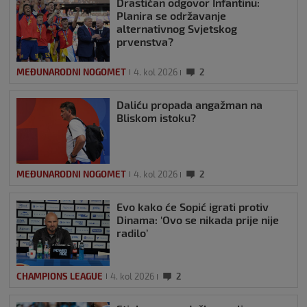
Drastičan odgovor Infantinu:
Planira se održavanje
alternativnog Svjetskog
prvenstva?
MEĐUNARODNI NOGOMET
4. kol 2026
2
Daliću propada angažman na
Bliskom istoku?
MEĐUNARODNI NOGOMET
4. kol 2026
2
Evo kako će Sopić igrati protiv
Dinama: ‘Ovo se nikada prije nije
radilo’
CHAMPIONS LEAGUE
4. kol 2026
2