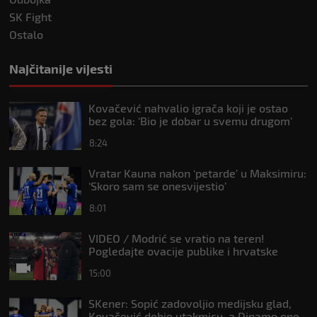
SK Fight
Ostalo
Najčitanije vijesti
Kovačević nahvalio igrača koji je ostao
bez gola: ‘Bio je dobar u svemu drugom’
8:24
Vratar Kauna nakon ‘petarde’ u Maksimiru:
‘Skoro sam se onesvijestio’
8:01
VIDEO / Modrić se vratio na teren!
Pogledajte ovacije publike i hrvatske
zastave na tribinama
15:00
SKener: Sopić zadovoljio medijsku glad,
Kovačević dobio utakmicu, a Dinamo ono