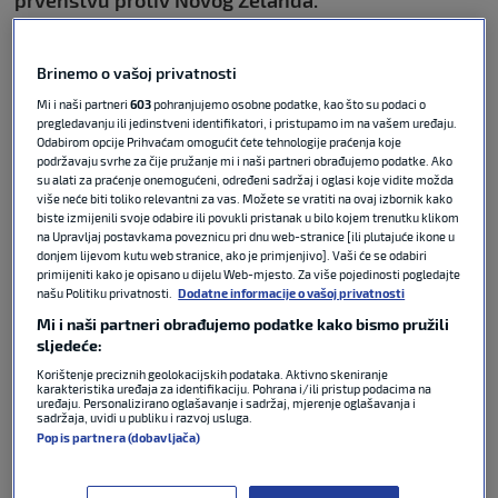
Nakon toplog ispraćaja iz meksičke Tijuane, gdje im
Brinemo o vašoj privatnosti
se nalazi trening kamp, po slijetanju u Los Angeles
dočekali su ih prosvjednici koji traže rušenje
Mi i naši partneri
603
pohranjujemo osobne podatke, kao što su podaci o
pregledavanju ili jedinstveni identifikatori, i pristupamo im na vašem uređaju.
aktualnog režima i uvođenje demokracije u Iranu.
Odabirom opcije Prihvaćam omogućit ćete tehnologije praćenja koje
podržavaju svrhe za čije pružanje mi i naši partneri obrađujemo podatke. Ako
su alati za praćenje onemogućeni, određeni sadržaj i oglasi koje vidite možda
U Tijuani su brojni navijači iranske reprezentacije
više neće biti toliko relevantni za vas. Možete se vratiti na ovaj izbornik kako
ovacijama ispratili reprezentativce iz kampa, a veliki
biste izmijenili svoje odabire ili povukli pristanak u bilo kojem trenutku klikom
broj igrača i pratećeg osoblja svojim je mobitelima
na Upravljaj postavkama poveznicu pri dnu web-stranice [ili plutajuće ikone u
donjem lijevom kutu web stranice, ako je primjenjivo]. Vaši će se odabiri
snimao taj događaj.
primijeniti kako je opisano u dijelu Web-mjesto. Za više pojedinosti pogledajte
našu Politiku privatnosti.
Dodatne informacije o vašoj privatnosti
“Irane, nikada nećeš hodati sam. Meksiko je uz tebe”
Mi i naši partneri obrađujemo podatke kako bismo pružili
i
“Brate Irane, ti si sada Meksički”
, uzvikivali su
sljedeće:
okupljeni na ispraćaju reprezentacije iz Tijuane.
Korištenje preciznih geolokacijskih podataka. Aktivno skeniranje
karakteristika uređaja za identifikaciju. Pohrana i/ili pristup podacima na
uređaju. Personalizirano oglašavanje i sadržaj, mjerenje oglašavanja i
Po dolasku u SAD, iransku je delegaciju dočekala
sadržaja, uvidi u publiku i razvoj usluga.
Popis partnera (dobavljača)
potpuno druga slika.