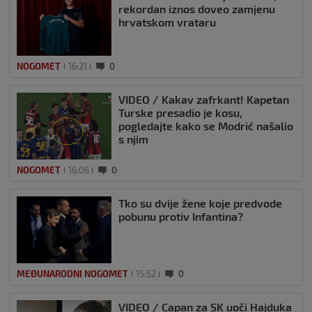
rekordan iznos doveo zamjenu
hrvatskom vrataru
NOGOMET
16:21
0
VIDEO / Kakav zafrkant! Kapetan
Turske presadio je kosu,
pogledajte kako se Modrić našalio
s njim
NOGOMET
16:06
0
Tko su dvije žene koje predvode
pobunu protiv Infantina?
MEĐUNARODNI NOGOMET
15:52
0
VIDEO / Capan za SK uoči Hajduka