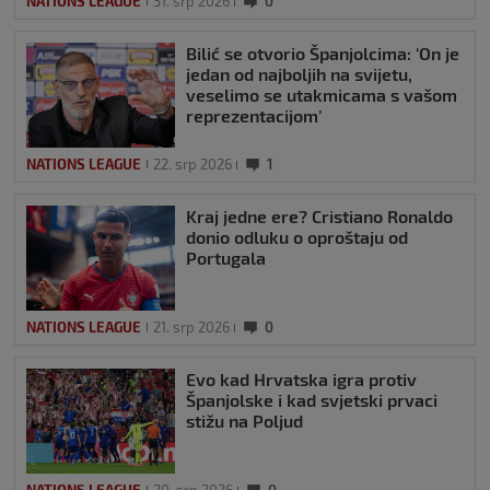
NATIONS LEAGUE
31. srp 2026
0
Bilić se otvorio Španjolcima: ‘On je
jedan od najboljih na svijetu,
veselimo se utakmicama s vašom
reprezentacijom’
NATIONS LEAGUE
22. srp 2026
1
Kraj jedne ere? Cristiano Ronaldo
donio odluku o oproštaju od
Portugala
NATIONS LEAGUE
21. srp 2026
0
Evo kad Hrvatska igra protiv
Španjolske i kad svjetski prvaci
stižu na Poljud
NATIONS LEAGUE
20. srp 2026
0