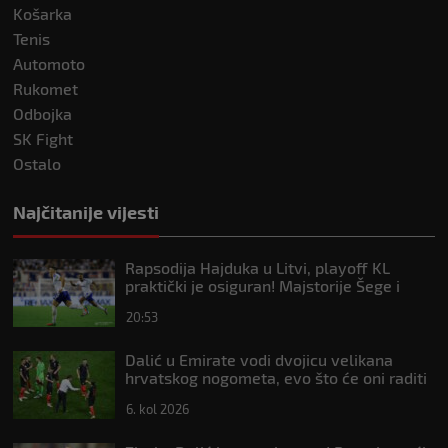
Košarka
Tenis
Automoto
Rukomet
Odbojka
SK Fight
Ostalo
Najčitanije vijesti
Rapsodija Hajduka u Litvi, playoff KL
praktički je osiguran! Majstorije Šege i
Pajazitija
20:53
Dalić u Emirate vodi dvojicu velikana
hrvatskog nogometa, evo što će oni raditi
6. kol 2026