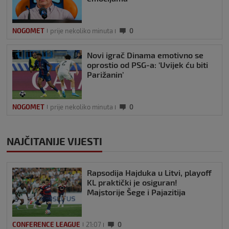
NOGOMET
prije nekoliko minuta
0
Novi igrač Dinama emotivno se
oprostio od PSG-a: ‘Uvijek ću biti
Parižanin’
NOGOMET
prije nekoliko minuta
0
NAJČITANIJE VIJESTI
Rapsodija Hajduka u Litvi, playoff
KL praktički je osiguran!
Majstorije Šege i Pajazitija
CONFERENCE LEAGUE
21:07
0