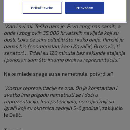
Prikaži svrhe
Prihvaćam
Kako je reagirao
Luka Modrić
?
“Kao i svi mi. Teško nam je. Prvo zbog nas samih, a
onda i zbog ovih 35.000 hrvatskih navijača koji su
došli. Luka će sam odlučiti što i kako dalje. Perišić je
danas bio fenomenalan, kao i Kovačić, Brozović, ti
senatori… Trčali su 120 minuta bez sekunde stajanja
i ponosan sam što imamo ovakvu reprezentaciju.”
Neke mlade snage su se nametnule, potvrdile?
“Kostur reprezentacije se zna. On je konstantan i
svatko ima prigodu nametnuti se i doći u
reprezentaciju. Ima potencijala, no najvažniji su
igrači koji su okosnica zadnjih 5-6 godina”
, zaključio
je Dalić.