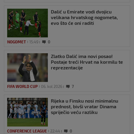
Dalić u Emirate vodi dvojicu
velikana hrvatskog nogometa,
evo što će oni raditi
NOGOMET
15:49
0
Zlatko Dalić ima novi posao!
Postaje treći Hrvat na kormilu te
reprezentacije
FIFA WORLD CUP
06. kol 2026
7
Rijeka u Finsku nosi minimalnu
prednost, bivši vratar Dinama
spriječio veću razliku
CONFERENCE LEAGUE
22:44
0