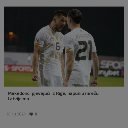
Makedonci pjevajući iz Rige, napunili mrežu
Latvijcima
10. lis 2024
0