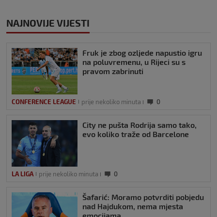
NAJNOVIJE VIJESTI
Fruk je zbog ozljede napustio igru
na poluvremenu, u Rijeci su s
pravom zabrinuti
CONFERENCE LEAGUE
prije nekoliko minuta
0
City ne pušta Rodrija samo tako,
evo koliko traže od Barcelone
LA LIGA
prije nekoliko minuta
0
Šafarić: Moramo potvrditi pobjedu
nad Hajdukom, nema mjesta
emocijama