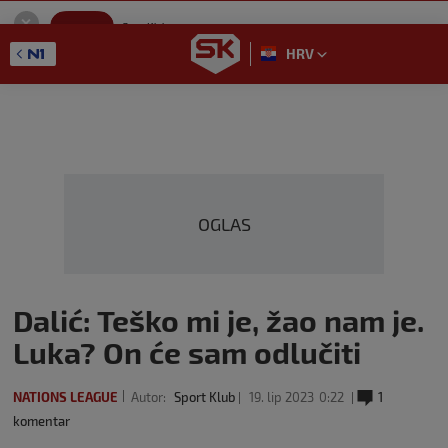
SportKlub
Instaliraj
Sport portal
HRV
GET - On the Google Play
OGLAS
Dalić: Teško mi je, žao nam je.
Luka? On će sam odlučiti
NATIONS LEAGUE
Autor:
Sport Klub
19. lip 2023
0:22
1
komentar