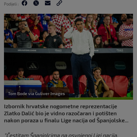
Podijeli :
Tom Bode via Guliver Images
Izbornik hrvatske nogometne reprezentacije
Zlatko Dalić bio je vidno razočaran i potišten
nakon poraza u finalu Lige nacija od Španjolske...
“Čestitam Španjolcima na osvojenoj Ligi nacija.