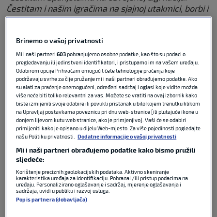
Čestitam i našim igračima na sjajnoj utakmici, borbi i
ovom dostignuću. Hvala i našim navijačima, ovo je
bilo sjajno. Na kraju nismo uspjeli na penale, što smo
Brinemo o vašoj privatnosti
do sada uspijevali. Šteta, ali moramo biti ponosni na
sve što smo napravili”
, rekao je izbornik
Dalić
za
Mi i naši partneri
603
pohranjujemo osobne podatke, kao što su podaci o
Novu TV.
pregledavanju ili jedinstveni identifikatori, i pristupamo im na vašem uređaju.
Odabirom opcije Prihvaćam omogućit ćete tehnologije praćenja koje
podržavaju svrhe za čije pružanje mi i naši partneri obrađujemo podatke. Ako
“Velik je ulog, teška utakmica i dobar protivnik.
su alati za praćenje onemogućeni, određeni sadržaj i oglasi koje vidite možda
više neće biti toliko relevantni za vas. Možete se vratiti na ovaj izbornik kako
Možda je nedostajalo više konkretnosti prema
biste izmijenili svoje odabire ili povukli pristanak u bilo kojem trenutku klikom
naprijed, ali nisu ni oni nešto posebno stvorili. Bilo
na Upravljaj postavkama poveznicu pri dnu web-stranice [ili plutajuće ikone u
nam je teže opet igrati 120 minuta nakon
donjem lijevom kutu web stranice, ako je primjenjivo]. Vaši će se odabiri
primijeniti kako je opisano u dijelu Web-mjesto. Za više pojedinosti pogledajte
Nizozmske, ali smo bili kvalitetni i konkurentni s
našu Politiku privatnosti.
Dodatne informacije o vašoj privatnosti
njima. Nemam za čim žaliti”
, dodao je Dalić.
Mi i naši partneri obrađujemo podatke kako bismo pružili
sljedeće:
Je li mogao malo više mijenjati? Španjolski je
Korištenje preciznih geolokacijskih podataka. Aktivno skeniranje
izbornik napravio svih šest zamjena, Dalić četiri.
karakteristika uređaja za identifikaciju. Pohrana i/ili pristup podacima na
uređaju. Personalizirano oglašavanje i sadržaj, mjerenje oglašavanja i
sadržaja, uvidi u publiku i razvoj usluga.
Popis partnera (dobavljača)
“Nema smisla o tome razmišljati. Teško mi je, žao mi
je poraza, ali idemo dalje.”