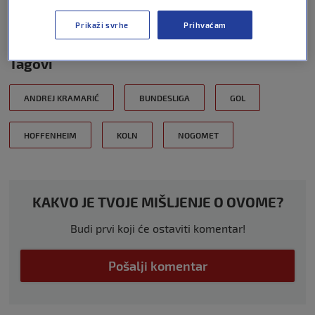
platforme EON koja je dostupna svim
gledateljima.
Prikaži svrhe
Prihvaćam
Tagovi
ANDREJ KRAMARIĆ
BUNDESLIGA
GOL
HOFFENHEIM
KOLN
NOGOMET
KAKVO JE TVOJE MIŠLJENJE O OVOME?
Budi prvi koji će ostaviti komentar!
Pošalji komentar