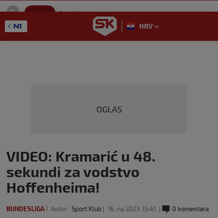
SportKlub
Instaliraj
Sport portal
HRV
GET - On the Google Play
OGLAS
VIDEO: Kramarić u 48.
sekundi za vodstvo
Hoffenheima!
BUNDESLIGA
Autor:
Sport Klub
16. ruj 2023
15:41
0 komentara