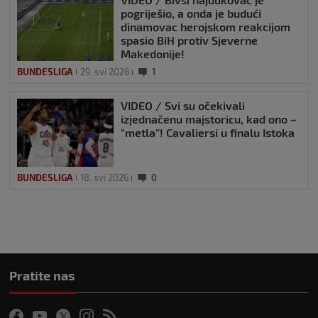
pogriješio, a onda je budući
dinamovac herojskom reakcijom
spasio BiH protiv Sjeverne
Makedonije!
BUNDESLIGA
29. svi 2026
1
VIDEO / Svi su očekivali
izjednačenu majstoricu, kad ono –
“metla”! Cavaliersi u finalu Istoka
BUNDESLIGA
18. svi 2026
0
Pratite nas