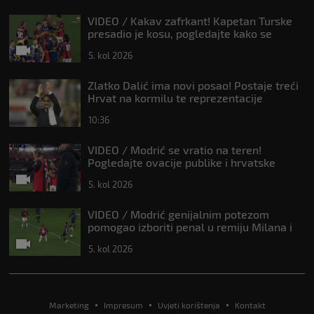
VIDEO / Kakav zafrkant! Kapetan Turske
presadio je kosu, pogledajte kako se
Modrić našalio s njim
5. kol 2026
Zlatko Dalić ima novi posao! Postaje treći
Hrvat na kormilu te reprezentacije
10:36
VIDEO / Modrić se vratio na teren!
Pogledajte ovacije publike i hrvatske
zastave na tribinama
5. kol 2026
VIDEO / Modrić genijalnim potezom
pomogao izboriti penal u remiju Milana i
Intera
5. kol 2026
Marketing
Impresum
Uvjeti korištenja
Kontakt