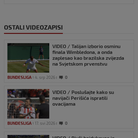
OSTALI VIDEOZAPISI
VIDEO / Talijan izborio osminu
finala Wimbledona, a onda
zaplesao kao brazilska zvijezda
na Svjetskom prvenstvu
BUNDESLIGA
4. srp 2026
0
VIDEO / Poslušajte kako su
navijači Perišića ispratili
ovacijama
BUNDESLIGA
17. svi 2026
0
VIDEO / Bivši hajdukovac je