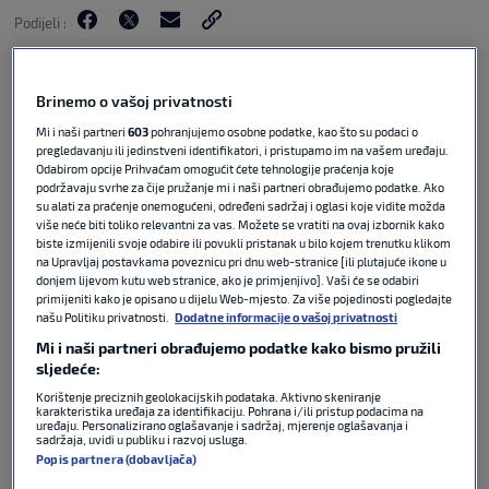
Podijeli :
Brinemo o vašoj privatnosti
Mi i naši partneri
603
pohranjujemo osobne podatke, kao što su podaci o
pregledavanju ili jedinstveni identifikatori, i pristupamo im na vašem uređaju.
Odabirom opcije Prihvaćam omogućit ćete tehnologije praćenja koje
podržavaju svrhe za čije pružanje mi i naši partneri obrađujemo podatke. Ako
su alati za praćenje onemogućeni, određeni sadržaj i oglasi koje vidite možda
više neće biti toliko relevantni za vas. Možete se vratiti na ovaj izbornik kako
biste izmijenili svoje odabire ili povukli pristanak u bilo kojem trenutku klikom
na Upravljaj postavkama poveznicu pri dnu web-stranice [ili plutajuće ikone u
donjem lijevom kutu web stranice, ako je primjenjivo]. Vaši će se odabiri
Napadač Hoffenheima Andrej Kramarić već u
primijeniti kako je opisano u dijelu Web-mjesto. Za više pojedinosti pogledajte
našu Politiku privatnosti.
Dodatne informacije o vašoj privatnosti
prvim sekundama susreta 4. kola Bundeslige
protiv Kolna zabio je za vodstvo 1:0. Ovo mu je
Mi i naši partneri obrađujemo podatke kako bismo pružili
sljedeće:
drugi gol u Bundesligi ove sezone.
Korištenje preciznih geolokacijskih podataka. Aktivno skeniranje
karakteristika uređaja za identifikaciju. Pohrana i/ili pristup podacima na
Gledatelji u Hrvatskoj program regionalnog
uređaju. Personalizirano oglašavanje i sadržaj, mjerenje oglašavanja i
sadržaja, uvidi u publiku i razvoj usluga.
sportskog kanala Sport Klub i ubuduće će moći
Popis partnera (dobavljača)
pratiti na Telemachu, Total TV-u, OptiTV-u i preko