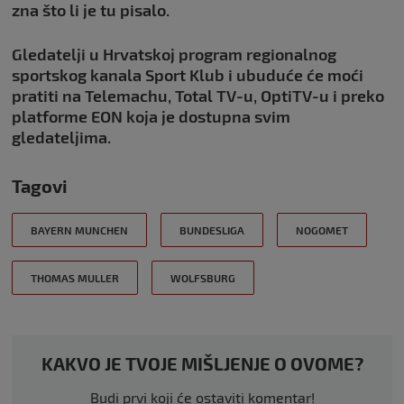
zna što li je tu pisalo.
Gledatelji u Hrvatskoj program regionalnog
sportskog kanala Sport Klub i ubuduće će moći
pratiti na Telemachu, Total TV-u, OptiTV-u i preko
platforme EON koja je dostupna svim
gledateljima.
Tagovi
BAYERN MUNCHEN
BUNDESLIGA
NOGOMET
THOMAS MULLER
WOLFSBURG
KAKVO JE TVOJE MIŠLJENJE O OVOME?
Budi prvi koji će ostaviti komentar!