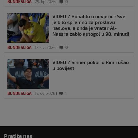
BUNDESLIGA
29. lip 2026
0
VIDEO / Ronaldo u nevjerici: Sve
je bilo spremno za proslavu
naslova, a onda je vratar Al-
Nassra zabio autogol u 98. minuti!
BUNDESLIGA
12. svi 2026
0
VIDEO / Sinner pokorio Rim i ušao
u povijest
BUNDESLIGA
17. svi 2026
1
Pratite nas