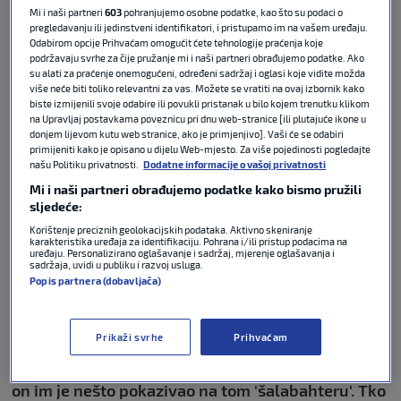
komentara
Mi i naši partneri
603
pohranjujemo osobne podatke, kao što su podaci o
pregledavanju ili jedinstveni identifikatori, i pristupamo im na vašem uređaju.
Podijeli :
Odabirom opcije Prihvaćam omogućit ćete tehnologije praćenja koje
podržavaju svrhe za čije pružanje mi i naši partneri obrađujemo podatke. Ako
su alati za praćenje onemogućeni, određeni sadržaj i oglasi koje vidite možda
više neće biti toliko relevantni za vas. Možete se vratiti na ovaj izbornik kako
biste izmijenili svoje odabire ili povukli pristanak u bilo kojem trenutku klikom
na Upravljaj postavkama poveznicu pri dnu web-stranice [ili plutajuće ikone u
donjem lijevom kutu web stranice, ako je primjenjivo]. Vaši će se odabiri
primijeniti kako je opisano u dijelu Web-mjesto. Za više pojedinosti pogledajte
našu Politiku privatnosti.
Dodatne informacije o vašoj privatnosti
Mi i naši partneri obrađujemo podatke kako bismo pružili
sljedeće:
Korištenje preciznih geolokacijskih podataka. Aktivno skeniranje
karakteristika uređaja za identifikaciju. Pohrana i/ili pristup podacima na
uređaju. Personalizirano oglašavanje i sadržaj, mjerenje oglašavanja i
Nogometaši Bayerna slavili su u 1. kolu Bundeslige
sadržaja, uvidi u publiku i razvoj usluga.
Popis partnera (dobavljača)
u gostima kod Wolfsburga 3:2. Posebno je bila
zanimljiva situacija nakon izjednačujućeg gola
Bavaraca za 2:2 kada je autogol zabio Kaminski.
Prikaži svrhe
Prihvaćam
Nakon gola Thomas Muller iz donjeg je veša
izvadio papirić, oko njega su se skupili suigrači, a
on im je nešto pokazivao na tom 'šalabahteru'. Tko