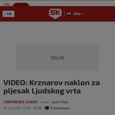
SportKlub
Instaliraj
Sport portal
HRV
GET - On the Google Play
OGLAS
VIDEO: Krznarov naklon za
pljesak Ljudskog vrta
CONFERENCE LEAGUE
Autor:
Sport Klub
18. kol 2022
22:18 >
22:30
0 komentara