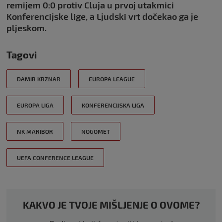
remijem 0:0 protiv Cluja u prvoj utakmici
Konferencijske lige, a Ljudski vrt dočekao ga je
pljeskom.
Tagovi
DAMIR KRZNAR
EUROPA LEAGUE
EUROPA LIGA
KONFERENCIJSKA LIGA
NK MARIBOR
NOGOMET
UEFA CONFERENCE LEAGUE
KAKVO JE TVOJE MIŠLJENJE O OVOME?