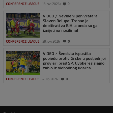
CONFERENCE LEAGUE
18. svi 2026
0
VIDEO / Neviđeni peh vratara
Slaven Belupa: Trebao je
debitirati za BiH, a onda su ga
iznijeli na nosilima!
CONFERENCE LEAGUE
29. svi 2026
0
VIDEO / Švedska ispustila
pobjedu protiv Grčke u posljednjoj
provjeri pred SP: Gyokeres sjajno
zabio iz slobodnog udarca
CONFERENCE LEAGUE
4. lip 2026
0