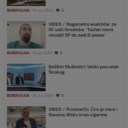
BUNDESLIGA
19. srp 2026
0
VIDEO / Nogometni analitičar za
N1 uoči Hrvatske: ‘Tuchel mora
osvojiti SP da zadrži posao’
BUNDESLIGA
16. lip 2026
0
BaSKet Mušketiri: Veliki povratak
Širokog
BUNDESLIGA
20. svi 2026
0
VIDEO / Prosinečki: Ćiro je meni i
Slavenu Biliću krao cigarete