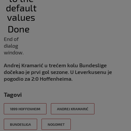
default
values
Done
End of
dialog
window.
Andrej Kramarić u trećem kolu Bundeslige
dočekao je prvi gol sezone. U Leverkusenu je
pogodio za 2:0 Hoffenheima.
Tagovi
1899 HOFFENHEIM
ANDREJ KRAMARIĆ
BUNDESLIGA
NOGOMET