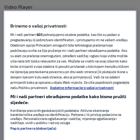
Video Player
is loading.
Play Video
Brinemo o vašoj privatnosti
Play
Mi i naši partneri
603
pohranjujemo osobne podatke, kao što su podaci o
Unmute
pregledavanju ili jedinstveni identifikatori, i pristupamo im na vašem uređaju.
Current
Odabirom opcije Prihvaćam omogućit ćete tehnologije praćenja koje
podržavaju svrhe za čije pružanje mi i naši partneri obrađujemo podatke. Ako
Time
0:00
su alati za praćenje onemogućeni, određeni sadržaj i oglasi koje vidite možda
/
više neće biti toliko relevantni za vas. Možete se vratiti na ovaj izbornik kako
Duration
0:00
biste izmijenili svoje odabire ili povukli pristanak u bilo kojem trenutku klikom
na Upravljaj postavkama poveznicu pri dnu web-stranice [ili plutajuće ikone u
Loaded
:
0%
donjem lijevom kutu web stranice, ako je primjenjivo]. Vaši će se odabiri
Stream
primijeniti kako je opisano u dijelu Web-mjesto. Za više pojedinosti pogledajte
našu Politiku privatnosti.
Dodatne informacije o vašoj privatnosti
Type
LIVE
Mi i naši partneri obrađujemo podatke kako bismo pružili
Remaining
sljedeće:
Time
-
0:00
Korištenje preciznih geolokacijskih podataka. Aktivno skeniranje
karakteristika uređaja za identifikaciju. Pohrana i/ili pristup podacima na
1x
uređaju. Personalizirano oglašavanje i sadržaj, mjerenje oglašavanja i
sadržaja, uvidi u publiku i razvoj usluga.
Playback
Popis partnera (dobavljača)
Rate