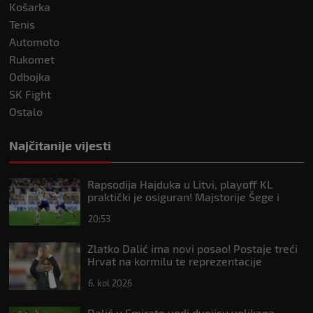
Košarka
Tenis
Automoto
Rukomet
Odbojka
SK Fight
Ostalo
Najčitanije vijesti
Rapsodija Hajduka u Litvi, playoff KL
praktički je osiguran! Majstorije Šege i
Pajazitija
20:53
Zlatko Dalić ima novi posao! Postaje treći
Hrvat na kormilu te reprezentacije
6. kol 2026
Dalić u Emirate vodi dvojicu velikana