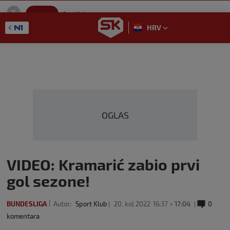
SportKlub
Instaliraj
Sport portal
HRV
GET - On the Google Play
OGLAS
VIDEO: Kramarić zabio prvi
gol sezone!
BUNDESLIGA
Autor:
Sport Klub
20. kol 2022
16:37 >
17:04
0
komentara