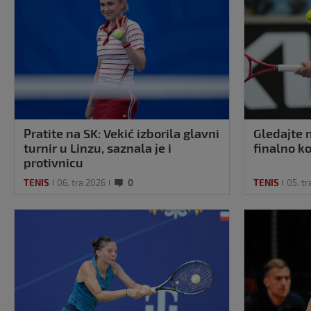
Pratite na SK: Vekić izborila glavni
Gledajte n
turnir u Linzu, saznala je i
finalno ko
protivnicu
TENIS
06. tra 2026
0
TENIS
05. tr