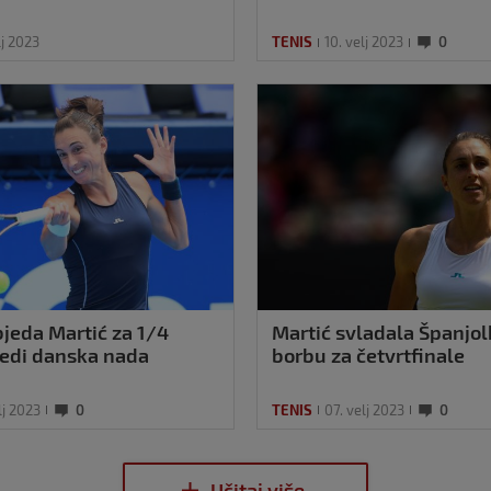
lj 2023
TENIS
10. velj 2023
0
bjeda Martić za 1/4
Martić svladala Španjolk
ijedi danska nada
borbu za četvrtfinale
lj 2023
0
TENIS
07. velj 2023
0