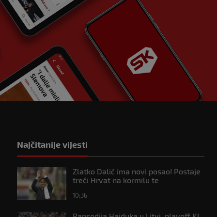
Najčitanije vijesti
Zlatko Dalić ima novi posao! Postaje
treći Hrvat na kormilu te
reprezentacije
10:36
Rapsodija Hajduka u Litvi, playoff KL