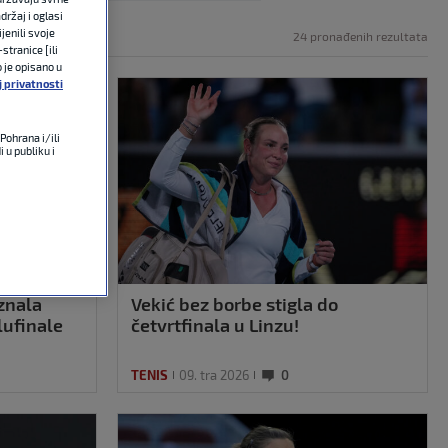
držaj i oglasi
jenili svoje
24 pronađenih rezultata
stranice [ili
o je opisano u
j privatnosti
Pohrana i/ili
 u publiku i
aznala
Vekić bez borbe stigla do
lufinale
četvrtfinala u Linzu!
TENIS
09. tra 2026
0