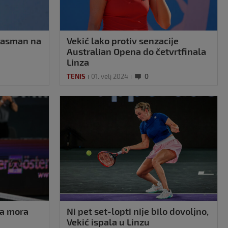
plasman na
Vekić lako protiv senzacije
Australian Opena do četvrtfinala
Linza
TENIS
01. velj 2024
0
da mora
Ni pet set-lopti nije bilo dovoljno,
Vekić ispala u Linzu