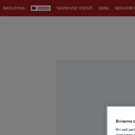
NASLOVNA
NAJNOVIJE VIJESTI
SHNL
NOGOME
Brinemo o
Mi i naši par
pristupamo i