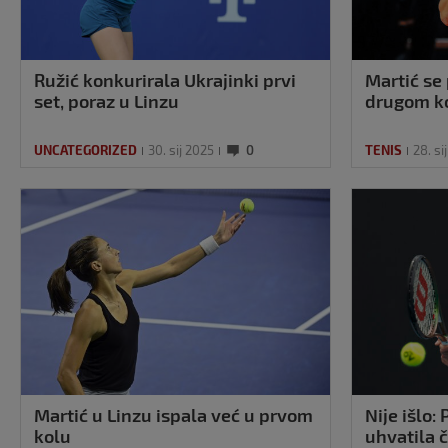
Ružić konkurirala Ukrajinki prvi
Martić se 
set, poraz u Linzu
drugom ko
UNCATEGORIZED
30. sij 2025
0
TENIS
28. si
Martić u Linzu ispala već u prvom
Nije išlo:
kolu
uhvatila 