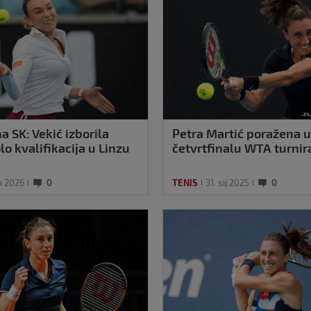
a SK: Vekić izborila
Petra Martić poražena u
lo kvalifikacija u Linzu
četvrtfinalu WTA turnir
a 2026
0
TENIS
31. sij 2025
0