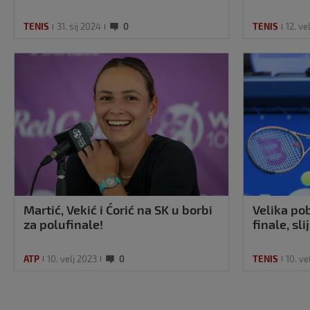
TENIS
31. sij 2024
0
TENIS
12. ve
Martić, Vekić i Ćorić na SK u borbi
Velika po
za polufinale!
finale, sl
ATP
10. velj 2023
0
TENIS
10. ve