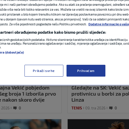
nje mi i naši partneri obrađujemo podatke. Ako su alati za praćenje onemogućeni, određeni sa
ožda više neće biti toliko relevantni za vas. Možete se vratiti na ovaj izbornik kako biste izmi
ovukli pristanak u bilo kojem trenutku klikom na Upravljaj postavkama poveznicu pri dnu web-
ne u donjem lijevom kutu web stranice, ako je primjenjivo]. Vaši će se odabiri primijeniti kak
esto. Za više pojedinosti pogledajte našu Politiku privatnosti.
Dodatne informacije o vašo
 partneri obrađujemo podatke kako bismo pružili sljedeće:
eciznih geolokacijskih podataka. Aktivno skeniranje karakteristika uređaja za identifikaciju. 
ima na uređaju. Personalizirano oglašavanje i sadržaj, mjerenje oglašavanja i sadržaja, uvidi
a.
era (dobavljača)
Prikaži svrhe
Prihvaćam
jajna Vekić pobjedom
Gledajte na SK: Vekić s
šeg broja 1 izborila prvo
protivnicu u borbi za po
e nakon skoro dvije
Linza
a 2026
0
TENIS
09. tra 2026
0