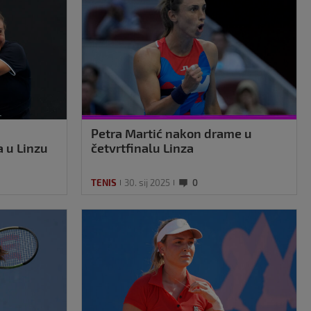
Petra Martić nakon drame u
a u Linzu
četvrtfinalu Linza
TENIS
30. sij 2025
0