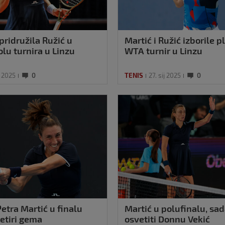
pridružila Ružić u
Martić i Ružić izborile 
lu turnira u Linzu
WTA turnir u Linzu
j 2025
0
TENIS
27. sij 2025
0
 Petra Martić u finalu
Martić u polufinalu, sa
četiri gema
osvetiti Donnu Vekić