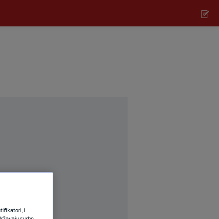
fikatori, i
državaju svrhe