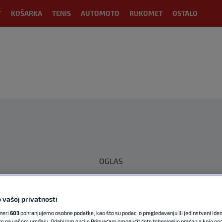
T
KOŠARKA
TENIS
AUTOMOTO
RUKOMET
OSTALO
OGLAS
 vašoj privatnosti
tneri
603
pohranjujemo osobne podatke, kao što su podaci o pregledavanju ili jedinstveni identi
m na vašem uređaju. Odabirom opcije Prihvaćam omogućit ćete tehnologije praćenja koje po