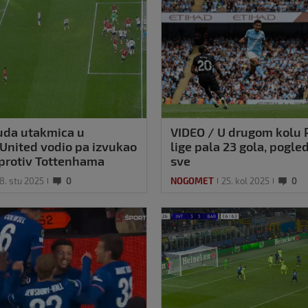
uda utakmica u
VIDEO / U drugom kolu 
United vodio pa izvukao
lige pala 23 gola, pogled
 protiv Tottenhama
sve
8. stu 2025
0
NOGOMET
25. kol 2025
0