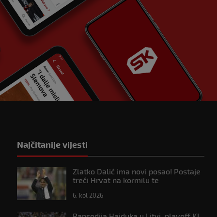
Najčitanije vijesti
Zlatko Dalić ima novi posao! Postaje
treći Hrvat na kormilu te
reprezentacije
6. kol 2026
Rapsodija Hajduka u Litvi, playoff KL