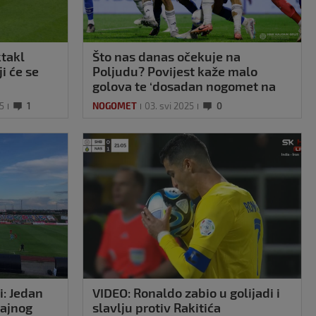
ktakl
Što nas danas očekuje na
i će se
Poljudu? Povijest kaže malo
golova te ‘dosadan nogomet na
bod’
25
1
NOGOMET
03. svi 2025
0
i: Jedan
VIDEO: Ronaldo zabio u golijadi i
čajnog
slavlju protiv Rakitića