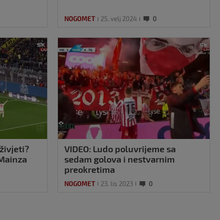
NOGOMET
25. velj 2024
0
živjeti?
VIDEO: Ludo poluvrijeme sa
 Mainza
sedam golova i nestvarnim
preokretima
NOGOMET
23. lis 2023
0