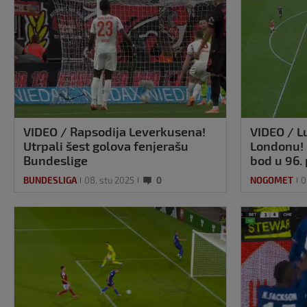
VIDEO / Rapsodija Leverkusena!
VIDEO / L
Utrpali šest golova fenjerašu
Londonu! 
Bundeslige
bod u 96.
BUNDESLIGA
08. stu 2025
0
NOGOMET
0