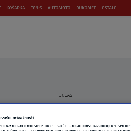
T
KOŠARKA
TENIS
AUTOMOTO
RUKOMET
OSTALO
OGLAS
 vašoj privatnosti
tneri
603
pohranjujemo osobne podatke, kao što su podaci o pregledavanju ili jedinstveni identi
m na vašem uređaju. Odabirom opcije Prihvaćam omogućit ćete tehnologije praćenja koje po