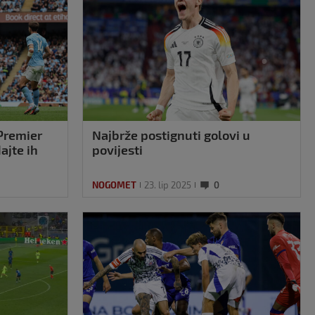
Premier
Najbrže postignuti golovi u
ajte ih
povijesti
NOGOMET
23. lip 2025
0