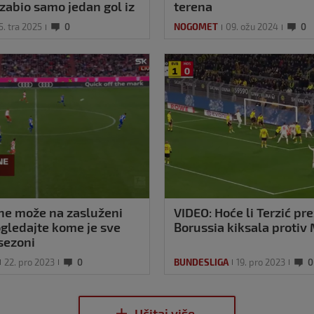
zabio samo jedan gol iz
terena
5. tra 2025
0
NOGOMET
09. ožu 2024
0
ne može na zasluženi
VIDEO: Hoće li Terzić pre
gledajte kome je sve
Borussia kiksala protiv
 sezoni
22. pro 2023
0
BUNDESLIGA
19. pro 2023
0