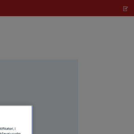
fikatori, i
državaju svrhe