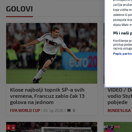
za čije pruža
GOLOVI
koje vidite m
odabire ili p
plutajuće iko
dijelu Web-mj
Mi i naši
Korištenje pr
pristup podac
razvoj uslug
Popis partn
Klose najbolji topnik SP-a svih
VIDEO / D
vremena, Francuz zabio čak 13
vodio Stu
golova na jednom
pobjede
FIFA WORLD CUP
05. lip 2026
0
BUNDESLIGA