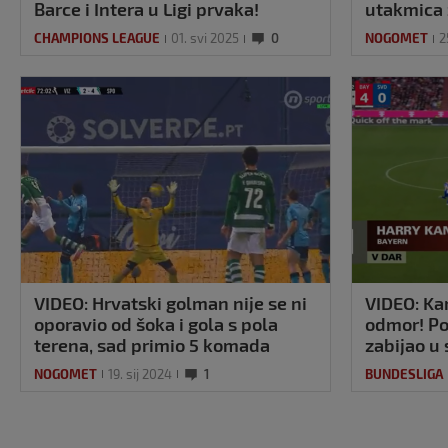
Barce i Intera u Ligi prvaka!
utakmica 
igre
CHAMPIONS LEAGUE
01. svi 2025
0
NOGOMET
2
VIDEO: Hrvatski golman nije se ni
VIDEO: Ka
oporavio od šoka i gola s pola
odmor! Po
terena, sad primio 5 komada
zabijao u
NOGOMET
19. sij 2024
1
BUNDESLIGA