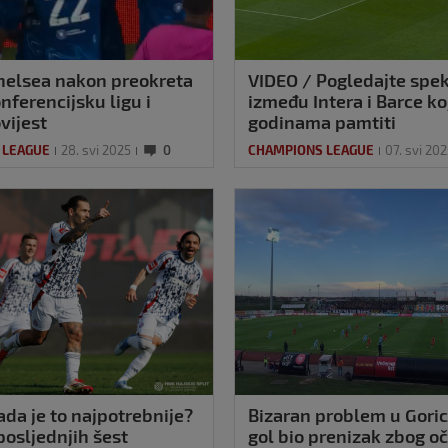
helsea nakon preokreta
VIDEO / Pogledajte spe
nferencijsku ligu i
između Intera i Barce koj
vijest
godinama pamtiti
 LEAGUE
28. svi 2025
0
CHAMPIONS LEAGUE
07. svi 20
ada je to najpotrebnije?
Bizaran problem u Goric
posljednjih šest
gol bio prenizak zbog o