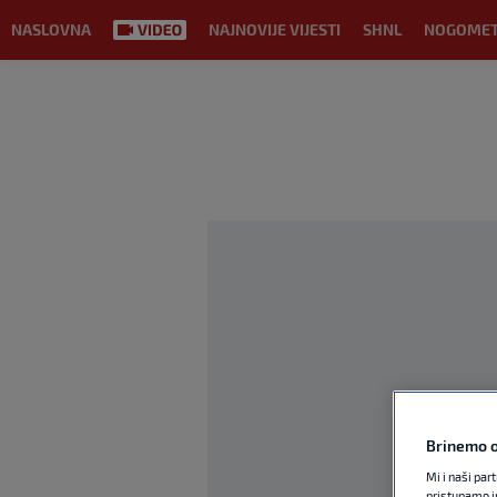
NASLOVNA
NAJNOVIJE VIJESTI
SHNL
NOGOME
Brinemo o
Mi i naši par
pristupamo i