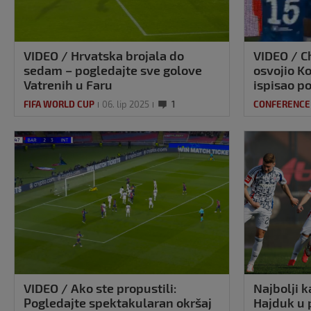
VIDEO / Hrvatska brojala do
VIDEO / C
sedam – pogledajte sve golove
osvojio Ko
Vatrenih u Faru
ispisao po
FIFA WORLD CUP
06. lip 2025
1
CONFERENCE
VIDEO / Ako ste propustili:
Najbolji k
Pogledajte spektakularan okršaj
Hajduk u 