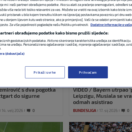
nje mi i naši partneri obrađujemo podatke. Ako su alati za praćenje onemogućeni, određeni sa
ožda više neće biti toliko relevantni za vas. Možete se vratiti na ovaj izbornik kako biste izmi
ovukli pristanak u bilo kojem trenutku klikom na Upravljaj postavkama poveznicu pri dnu web-
ne u donjem lijevom kutu web stranice, ako je primjenjivo]. Vaši će se odabiri primijeniti kak
esto. Za više pojedinosti pogledajte našu Politiku privatnosti.
Dodatne informacije o vašo
 partneri obrađujemo podatke kako bismo pružili sljedeće:
eciznih geolokacijskih podataka. Aktivno skeniranje karakteristika uređaja za identifikaciju. 
ima na uređaju. Personalizirano oglašavanje i sadržaj, mjerenje oglašavanja i sadržaja, uvidi
a.
era (dobavljača)
Prikaži svrhe
Prihvaćam
emirović s dva pogotka
VIDEO / Bayern utrpao ‘
ttgart do sigurne
Leipzigu, Musiala se vrat
odmah asistirao
14. velj 2026
0
BUNDESLIGA
17. sij 2026
0