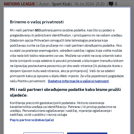
NATIONS LEAGUE
Autor:
Sport Klub
14. lis 2024
21:20
0
komentara
Brinemo o vašoj privatnosti
Podijeli :
Mi i naši partneri
603
pohranjujemo osobne podatke, kao što su podaci o
pregledavanju ili jedinstveni identifikatori, i pristupamo im na vašem uređaju.
Odabirom opcije Prihvaćam omogućit ćete tehnologije praćenja koje
podržavaju svrhe za čije pružanje mi i naši partneri obrađujemo podatke. Ako
su alati za praćenje onemogućeni, određeni sadržaj i oglasi koje vidite možda
više neće biti toliko relevantni za vas. Možete se vratiti na ovaj izbornik kako
biste izmijenili svoje odabire ili povukli pristanak u bilo kojem trenutku klikom
na Upravljaj postavkama poveznicu pri dnu web-stranice [ili plutajuće ikone u
donjem lijevom kutu web stranice, ako je primjenjivo]. Vaši će se odabiri
primijeniti kako je opisano u dijelu Web-mjesto. Za više pojedinosti pogledajte
našu Politiku privatnosti.
Dodatne informacije o vašoj privatnosti
Mi i naši partneri obrađujemo podatke kako bismo pružili
sljedeće:
Azerbejdžan je kod kuće izgubio od Slovačke s 1:3,
Korištenje preciznih geolokacijskih podataka. Aktivno skeniranje
čime se približio ispadanju u najniži rang Lige
karakteristika uređaja za identifikaciju. Pohrana i/ili pristup podacima na
uređaju. Personalizirano oglašavanje i sadržaj, mjerenje oglašavanja i
nacija s obzirom na to da nakon četiri kola ima 0
sadržaja, uvidi u publiku i razvoj usluga.
osvojenih bodova.
Popis partnera (dobavljača)