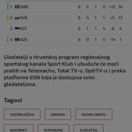
1
SWE
6
5
1
0
+15
16
2
SVK
6
4
1
1
+5
13
3
EST
6
1
1
4
-6
4
4
AZE
6
0
1
5
-14
1
Gledatelji u Hrvatskoj program regionalnog
sportskog kanala Sport Klub i ubuduće će moći
pratiti na Telemachu, Total TV-u, OptiTV-u i preko
platforme EON koja je dostupna svim
gledateljima.
Tagovi
AZERBAJDŽAN
DINAMO
MAHIR EMRELI
NOGOMET
NÜRNBERG
SLOVAČKA