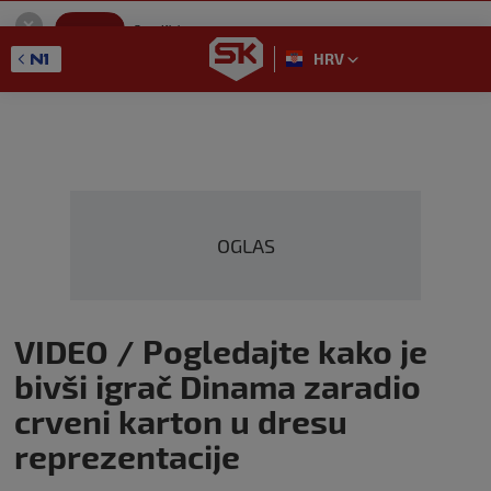
SportKlub
Instaliraj
Sport portal
HRV
GET - On the Google Play
OGLAS
VIDEO / Pogledajte kako je
bivši igrač Dinama zaradio
crveni karton u dresu
reprezentacije