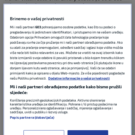
nakon pobjede, a poslao je i poruku putem
Instagrama.
Brinemo o vašoj privatnosti
“Kući se vraćamo s osmijehom. Svaka pobjeda
Mi i naši partneri
603
pohranjujemo osobne podatke, kao što su podaci o
pregledavanju ili jedinstveni identifikatori, i pristupamo im na vašem uređaju.
vrijedi tri boda, ali pobjeda protiv teškog rivala, na
Odabirom opcije Prihvaćam omogućit ćete tehnologije praćenja koje
jednom od najtežih stadiona na svijetu čini nas vrlo
podržavaju svrhe za čije pružanje mi i naši partneri obrađujemo podatke. Ako
sretnim. Nadam ste da ste ponosni na igrače i svoj
su alati za praćenje onemogućeni, određeni sadržaj i oglasi koje vidite možda
više neće biti toliko relevantni za vas. Možete se vratiti na ovaj izbornik kako
klub. Sada puno koncentracije na ono što dolazi!
biste izmijenili svoje odabire ili povukli pristanak u bilo kojem trenutku klikom
Samo naprijed
“, rekao je Emery.
na Upravljaj postavkama poveznicu pri dnu web-stranice [ili plutajuće ikone u
donjem lijevom kutu web stranice, ako je primjenjivo]. Vaši će se odabiri
primijeniti kako je opisano u dijelu Web-mjesto. Za više pojedinosti pogledajte
našu Politiku privatnosti.
Dodatne informacije o vašoj privatnosti
Mi i naši partneri obrađujemo podatke kako bismo pružili
sljedeće:
Korištenje preciznih geolokacijskih podataka. Aktivno skeniranje
karakteristika uređaja za identifikaciju. Pohrana i/ili pristup podacima na
uređaju. Personalizirano oglašavanje i sadržaj, mjerenje oglašavanja i
sadržaja, uvidi u publiku i razvoj usluga.
Popis partnera (dobavljača)