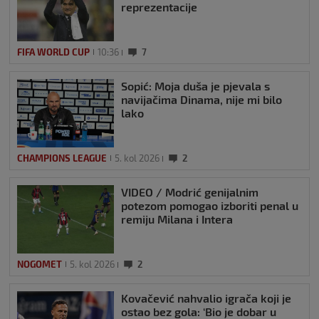
reprezentacije
FIFA WORLD CUP
10:36
7
Sopić: Moja duša je pjevala s
navijačima Dinama, nije mi bilo
lako
CHAMPIONS LEAGUE
5. kol 2026
2
VIDEO / Modrić genijalnim
potezom pomogao izboriti penal u
remiju Milana i Intera
NOGOMET
5. kol 2026
2
Kovačević nahvalio igrača koji je
ostao bez gola: ‘Bio je dobar u