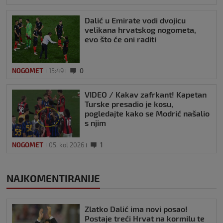
Dalić u Emirate vodi dvojicu
velikana hrvatskog nogometa,
evo što će oni raditi
NOGOMET
15:49
0
VIDEO / Kakav zafrkant! Kapetan
Turske presadio je kosu,
pogledajte kako se Modrić našalio
s njim
NOGOMET
05. kol 2026
1
NAJKOMENTIRANIJE
Zlatko Dalić ima novi posao!
Postaje treći Hrvat na kormilu te