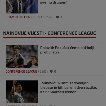
svemu drugom’
CHAMPIONS LEAGUE
5. kol 2026
1
NAJNOVIJE VIJESTI - CONFERENCE LEAGUE
Pajaziti: Pokušat ćemo biti bolji
protiv Istre
CONFERENCE LEAGUE
23:15
0
Janković: ‘Nisam zadovoljan,
trebalo je biti barem dva razlike.
Kek? Savršen trener’