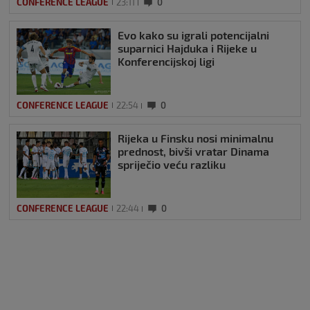
CONFERENCE LEAGUE
23:11
0
Evo kako su igrali potencijalni
suparnici Hajduka i Rijeke u
Konferencijskoj ligi
CONFERENCE LEAGUE
22:54
0
Rijeka u Finsku nosi minimalnu
prednost, bivši vratar Dinama
spriječio veću razliku
CONFERENCE LEAGUE
22:44
0