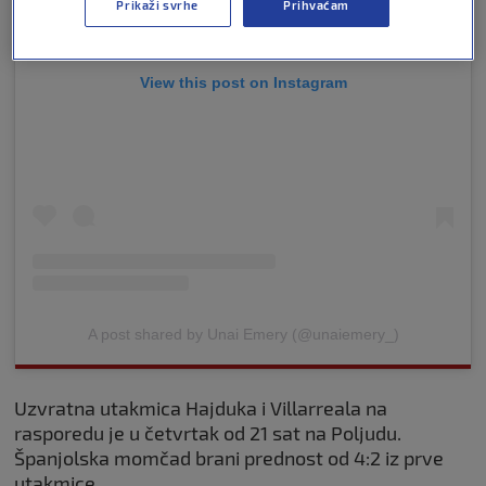
Prikaži svrhe
Prihvaćam
View this post on Instagram
A post shared by Unai Emery (@unaiemery_)
Uzvratna utakmica Hajduka i Villarreala na
rasporedu je u četvrtak od 21 sat na Poljudu.
Španjolska momčad brani prednost od 4:2 iz prve
utakmice.