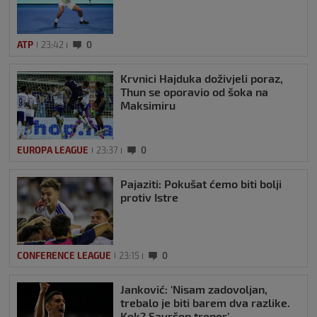
ATP
23:42
0
Krvnici Hajduka doživjeli poraz,
Thun se oporavio od šoka na
Maksimiru
EUROPA LEAGUE
23:37
0
Pajaziti: Pokušat ćemo biti bolji
protiv Istre
CONFERENCE LEAGUE
23:15
0
Janković: ‘Nisam zadovoljan,
trebalo je biti barem dva razlike.
Kek? Savršen trener’