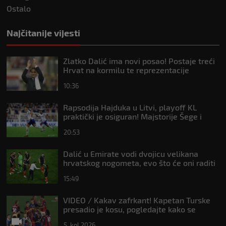
Ostalo
Najčitanije vijesti
Zlatko Dalić ima novi posao! Postaje treći
Hrvat na kormilu te reprezentacije
10:36
Rapsodija Hajduka u Litvi, playoff KL
praktički je osiguran! Majstorije Šege i
Pajazitija
20:53
Dalić u Emirate vodi dvojicu velikana
hrvatskog nogometa, evo što će oni raditi
15:49
VIDEO / Kakav zafrkant! Kapetan Turske
presadio je kosu, pogledajte kako se
Modrić našalio s njim
5. kol 2026