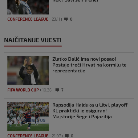
CONFERENCE LEAGUE
23:11
0
NAJČITANIJE VIJESTI
Zlatko Dalić ima novi posao!
Postaje treći Hrvat na kormilu te
reprezentacije
FIFA WORLD CUP
10:36
7
Rapsodija Hajduka u Litvi, playoff
KL praktički je osiguran!
Majstorije Šege i Pajazitija
CONFERENCE LEAGUE
21:07
0