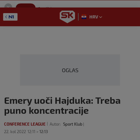
SportKlub
Instaliraj
Sport portal
HRV
GET - On the Google Play
OGLAS
Emery uoči Hajduka: Treba
puno koncentracije
CONFERENCE LEAGUE
Autor:
Sport Klub
22. kol 2022
12:11 >
12:13