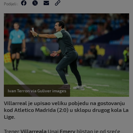
Podijeli :
Ivan Terron via Guliver images
Villarreal je upisao veliku pobjedu na gostovanju
kod Atletico Madrida (2:0) u sklopu drugog kola La
Lige.
Trener
Villarreala
Unai
Emery
blistao je od sreće