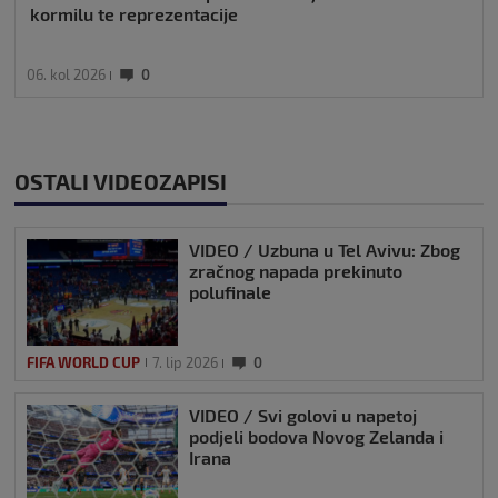
kormilu te reprezentacije
06. kol 2026
0
OSTALI VIDEOZAPISI
VIDEO / Uzbuna u Tel Avivu: Zbog
zračnog napada prekinuto
polufinale
FIFA WORLD CUP
7. lip 2026
0
VIDEO / Svi golovi u napetoj
podjeli bodova Novog Zelanda i
Irana