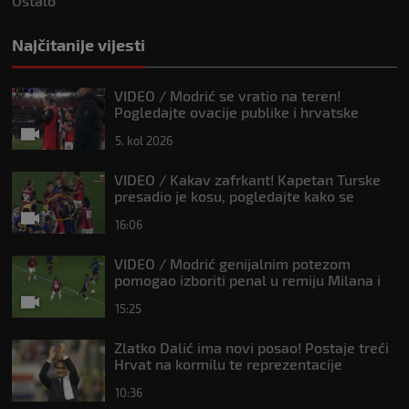
Ostalo
Najčitanije vijesti
VIDEO / Modrić se vratio na teren!
Pogledajte ovacije publike i hrvatske
zastave na tribinama
5. kol 2026
VIDEO / Kakav zafrkant! Kapetan Turske
presadio je kosu, pogledajte kako se
Modrić našalio s njim
16:06
VIDEO / Modrić genijalnim potezom
pomogao izboriti penal u remiju Milana i
Intera
15:25
Zlatko Dalić ima novi posao! Postaje treći
Hrvat na kormilu te reprezentacije
10:36