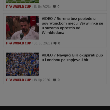
FIFA WORLD CUP
16. lip 2026
0
VIDEO / Serena bez pobjede u
povratničkom meču, Wawrinka se
u suzama oprostio od
Wimbledona
FIFA WORLD CUP
30. lip 2026
0
VIDEO / Navijači BiH okupirali pub
u Londonu pa zapjevali hit
FIFA WORLD CUP
18. lip 2026
0