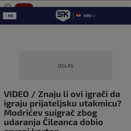
SportKlub
Instaliraj
Sport portal
HRV
GET - On the Google Play
OGLAS
VIDEO / Znaju li ovi igrači da
igraju prijateljsku utakmicu?
Modrićev suigrač zbog
udaranja Čileanca dobio