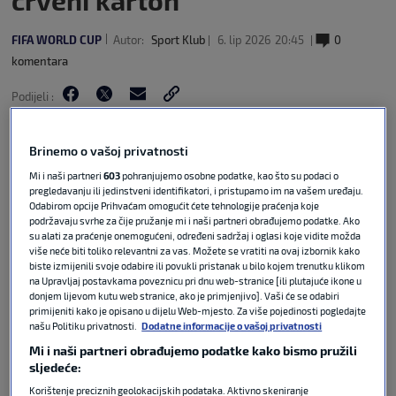
crveni karton
FIFA WORLD CUP
Autor:
Sport Klub
6. lip 2026
20:45
0
komentara
Podijeli :
Brinemo o vašoj privatnosti
Mi i naši partneri
603
pohranjujemo osobne podatke, kao što su podaci o
pregledavanju ili jedinstveni identifikatori, i pristupamo im na vašem uređaju.
Odabirom opcije Prihvaćam omogućit ćete tehnologije praćenja koje
podržavaju svrhe za čije pružanje mi i naši partneri obrađujemo podatke. Ako
su alati za praćenje onemogućeni, određeni sadržaj i oglasi koje vidite možda
više neće biti toliko relevantni za vas. Možete se vratiti na ovaj izbornik kako
biste izmijenili svoje odabire ili povukli pristanak u bilo kojem trenutku klikom
na Upravljaj postavkama poveznicu pri dnu web-stranice [ili plutajuće ikone u
donjem lijevom kutu web stranice, ako je primjenjivo]. Vaši će se odabiri
primijeniti kako je opisano u dijelu Web-mjesto. Za više pojedinosti pogledajte
U subotu navečer Portugal je u svojoj prvoj
našu Politiku privatnosti.
Dodatne informacije o vašoj privatnosti
lipanjskoj provjeri pred Svjetsko prvenstvo u
Mi i naši partneri obrađujemo podatke kako bismo pružili
Sjevernoj Americi ugostio Čile koji se nije plasirao
sljedeće:
na Mundijal. Trebala je to biti prijateljska
Korištenje preciznih geolokacijskih podataka. Aktivno skeniranje