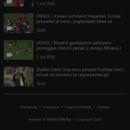
5. kol 2026
VIDEO / Kakav zafrkant! Kapetan Turske
presadio je kosu, pogledajte kako se
Modrić našalio s njim
16:06
VIDEO / Modrić genijalnim potezom
pomogao izboriti penal u remiju Milana i
Intera
5. kol 2026
Zlatko Dalić ima novi posao! Postaje treći
Hrvat na kormilu te reprezentacije
10:36
Marketing
Impresum
Uvjeti korištenja
Kontakt
United Media
Member of
Copyright 2026