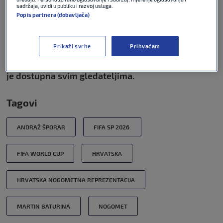
Varaždinu.
sadržaja, uvidi u publiku i razvoj usluga.
Popis partnera (dobavljača)
Gledatelji u Hrvatskoj program regionalnog
sportskog kanala Sport Klub i ubuduće će moći
Prikaži svrhe
Prihvaćam
pratiti na A1, Hrvatskom Telekomu, Telemachu,
Total TV-u, OptiTV-u, te preko platforme EON koja
je dostupna svim gledateljima.
Tagovi
ANDRAŽ ŠPORAR
FIFA SP 2026.
FIFA WORLD CUP
HRVATSKA
HRVATSKA NOGOMETNA REPREZENTACIJA
MARTIN BATURINA
NOGOMET