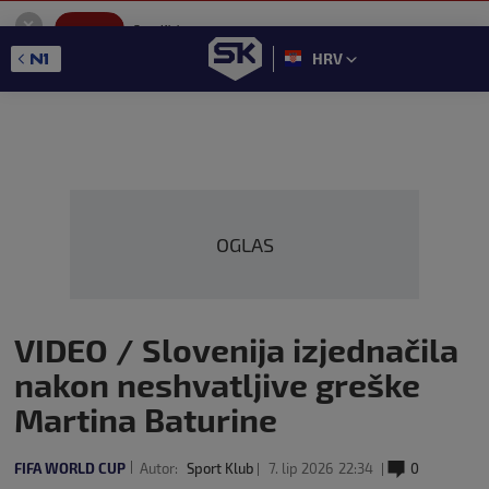
SportKlub
Instaliraj
Sport portal
HRV
GET - On the Google Play
OGLAS
VIDEO / Slovenija izjednačila
nakon neshvatljive greške
Martina Baturine
FIFA WORLD CUP
Autor:
Sport Klub
7. lip 2026
22:34
0