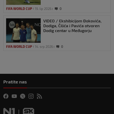
FIFA WORLD CUP
19. lip 2026
0
VIDEO / Ekshibicijom Đokovića,
Dodiga, Čilića i Pavića otvoren
Dodig centar u Međugorju
FIFA WORLD CUP
14. srp 2026
0
Pratite nas