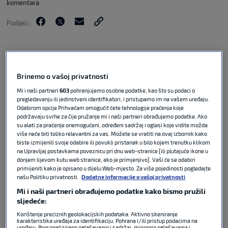
komentara
Podijeli :
Brinemo o vašoj privatnosti
Mi i naši partneri
603
pohranjujemo osobne podatke, kao što su podaci o
pregledavanju ili jedinstveni identifikatori, i pristupamo im na vašem uređaju.
Odabirom opcije Prihvaćam omogućit ćete tehnologije praćenja koje
podržavaju svrhe za čije pružanje mi i naši partneri obrađujemo podatke. Ako
su alati za praćenje onemogućeni, određeni sadržaj i oglasi koje vidite možda
više neće biti toliko relevantni za vas. Možete se vratiti na ovaj izbornik kako
biste izmijenili svoje odabire ili povukli pristanak u bilo kojem trenutku klikom
Hrvatska je od 51. minute vodila protiv Slovenije u
na Upravljaj postavkama poveznicu pri dnu web-stranice [ili plutajuće ikone u
donjem lijevom kutu web stranice, ako je primjenjivo]. Vaši će se odabiri
posljednjoj pripremnoj utakmici za Svjetsko
primijeniti kako je opisano u dijelu Web-mjesto. Za više pojedinosti pogledajte
prvenstvo, no tu prednost nisu sačuvali jer je u 83.
našu Politiku privatnosti.
Dodatne informacije o vašoj privatnosti
Martin Baturina napravio veliku grešku. Veznjak
Mi i naši partneri obrađujemo podatke kako bismo pružili
Coma pokušao je vratiti loptu Dominiku
sljedeće:
Livakoviću, no njegovo dodavanje bilo je presporo
Korištenje preciznih geolokacijskih podataka. Aktivno skeniranje
i Andraž Šporar je to iskoristio i pogodio za 1:1 u
karakteristika uređaja za identifikaciju. Pohrana i/ili pristup podacima na
uređaju. Personalizirano oglašavanje i sadržaj, mjerenje oglašavanja i