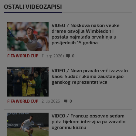
OSTALI VIDEOZAPISI
VIDEO / Noskova nakon velike
drame osvojila Wimbledon i
postala najmlađa prvakinja u
posljednjih 15 godina
FIFA WORLD CUP
11. srp 2026
0
VIDEO / Novo pravilo već izazvalo
kaos: Sudac rukama zaustavljao
ganskog reprezentativca
FIFA WORLD CUP
2. lip 2026
0
VIDEO / Francuz opsovao sedam
puta tijekom intervjua pa zaradio
ogromnu kaznu