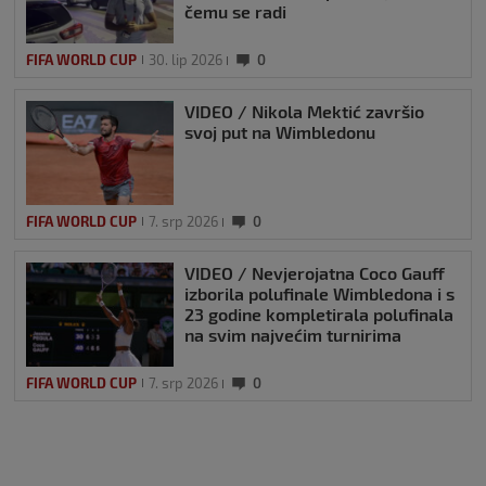
čemu se radi
FIFA WORLD CUP
30. lip 2026
0
VIDEO / Nikola Mektić završio
svoj put na Wimbledonu
FIFA WORLD CUP
7. srp 2026
0
VIDEO / Nevjerojatna Coco Gauff
izborila polufinale Wimbledona i s
23 godine kompletirala polufinala
na svim najvećim turnirima
FIFA WORLD CUP
7. srp 2026
0