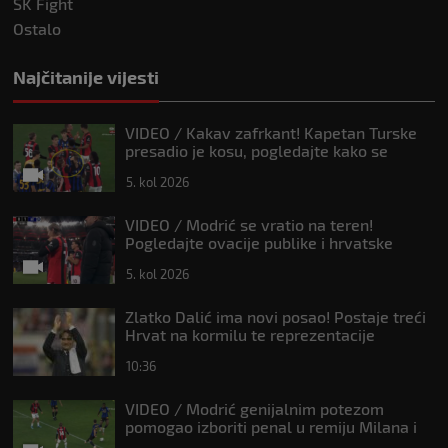
SK Fight
Ostalo
Najčitanije vijesti
VIDEO / Kakav zafrkant! Kapetan Turske
presadio je kosu, pogledajte kako se
Modrić našalio s njim
5. kol 2026
VIDEO / Modrić se vratio na teren!
Pogledajte ovacije publike i hrvatske
zastave na tribinama
5. kol 2026
Zlatko Dalić ima novi posao! Postaje treći
Hrvat na kormilu te reprezentacije
10:36
VIDEO / Modrić genijalnim potezom
pomogao izboriti penal u remiju Milana i
Intera