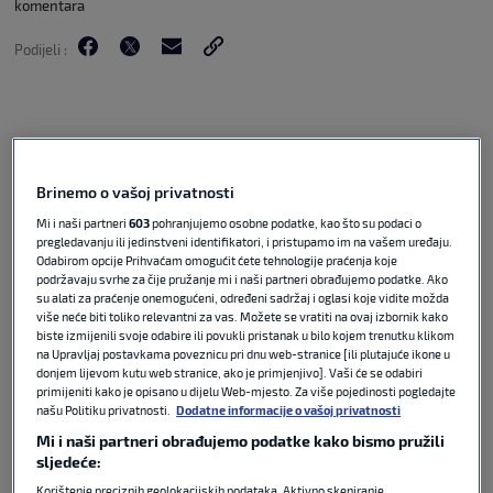
komentara
Podijeli :
Brinemo o vašoj privatnosti
Mi i naši partneri
603
pohranjujemo osobne podatke, kao što su podaci o
pregledavanju ili jedinstveni identifikatori, i pristupamo im na vašem uređaju.
Odabirom opcije Prihvaćam omogućit ćete tehnologije praćenja koje
podržavaju svrhe za čije pružanje mi i naši partneri obrađujemo podatke. Ako
su alati za praćenje onemogućeni, određeni sadržaj i oglasi koje vidite možda
više neće biti toliko relevantni za vas. Možete se vratiti na ovaj izbornik kako
U nedjelju je u Varaždinu Hrvatska ugostila
biste izmijenili svoje odabire ili povukli pristanak u bilo kojem trenutku klikom
Sloveniju u svojoj posljednjoj pripremnoj utakmici
na Upravljaj postavkama poveznicu pri dnu web-stranice [ili plutajuće ikone u
donjem lijevom kutu web stranice, ako je primjenjivo]. Vaši će se odabiri
za Svjetsko prvenstvo u Sjevernoj Americi. Nakon
primijeniti kako je opisano u dijelu Web-mjesto. Za više pojedinosti pogledajte
više od 30 minuta igre nije bilo golova, ali je bilo
našu Politiku privatnosti.
Dodatne informacije o vašoj privatnosti
važnih događaja. U 11. minuti je Sandi Lovrić
Mi i naši partneri obrađujemo podatke kako bismo pružili
natjerao Dominika Livakovića na obranu, u 20.
sljedeće:
minuti je Ivanu Perišiću pokušaj škarica obranio
Korištenje preciznih geolokacijskih podataka. Aktivno skeniranje