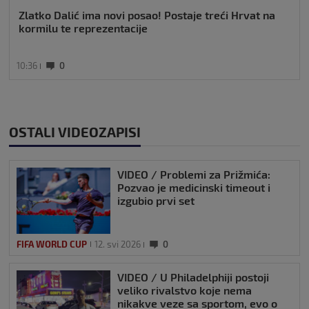
Zlatko Dalić ima novi posao! Postaje treći Hrvat na
kormilu te reprezentacije
10:36
0
OSTALI VIDEOZAPISI
VIDEO / Problemi za Prižmića:
Pozvao je medicinski timeout i
izgubio prvi set
FIFA WORLD CUP
12. svi 2026
0
VIDEO / U Philadelphiji postoji
veliko rivalstvo koje nema
nikakve veze sa sportom, evo o