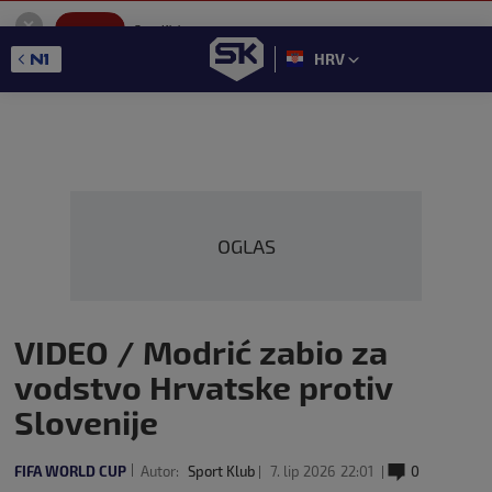
SportKlub
Instaliraj
Sport portal
HRV
GET - On the Google Play
OGLAS
VIDEO / Modrić zabio za
vodstvo Hrvatske protiv
Slovenije
FIFA WORLD CUP
Autor:
Sport Klub
7. lip 2026
22:01
0