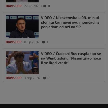
DAVIS CUP
29. lip 2026
0
VIDEO / Nizozemska u 98. minuti
slomila Cannavarovu momčad i s
pobjedom odlazi na SP
DAVIS CUP
8. lip 2026
1
VIDEO / Čudesni Rus rasplakao se
na Wimbledonu: ‘Nisam znao hoću
li se ikad vratiti’
DAVIS CUP
3. srp 2026
0