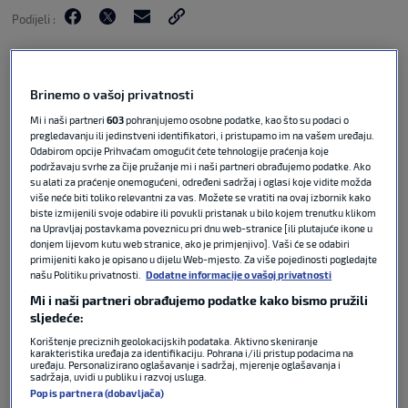
Podijeli :
Brinemo o vašoj privatnosti
Mi i naši partneri
603
pohranjujemo osobne podatke, kao što su podaci o
pregledavanju ili jedinstveni identifikatori, i pristupamo im na vašem uređaju.
Odabirom opcije Prihvaćam omogućit ćete tehnologije praćenja koje
podržavaju svrhe za čije pružanje mi i naši partneri obrađujemo podatke. Ako
su alati za praćenje onemogućeni, određeni sadržaj i oglasi koje vidite možda
više neće biti toliko relevantni za vas. Možete se vratiti na ovaj izbornik kako
biste izmijenili svoje odabire ili povukli pristanak u bilo kojem trenutku klikom
na Upravljaj postavkama poveznicu pri dnu web-stranice [ili plutajuće ikone u
donjem lijevom kutu web stranice, ako je primjenjivo]. Vaši će se odabiri
Hrvatska teniska reprezentacija slavila je u
primijeniti kako je opisano u dijelu Web-mjesto. Za više pojedinosti pogledajte
Osijeku u prvom kolu kvalifikacija za Davis Cup.
našu Politiku privatnosti.
Dodatne informacije o vašoj privatnosti
Naši predstavnici bili su bolji od Slovačke, poveli
Mi i naši partneri obrađujemo podatke kako bismo pružili
su s 3:0 što nam osigurava prolaz dalje. Nakon
sljedeće:
pobjede raspoloženi su pred našim kamerama bili
Korištenje preciznih geolokacijskih podataka. Aktivno skeniranje
Mate Pavić i Nikola Mektić.
karakteristika uređaja za identifikaciju. Pohrana i/ili pristup podacima na
uređaju. Personalizirano oglašavanje i sadržaj, mjerenje oglašavanja i
sadržaja, uvidi u publiku i razvoj usluga.
Popis partnera (dobavljača)
Treći bod Hrvatskoj u prvom subotnjem ogledu