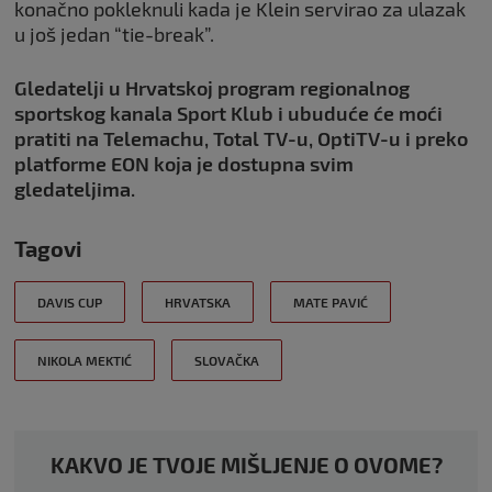
konačno pokleknuli kada je Klein servirao za ulazak
u još jedan “tie-break”.
Gledatelji u Hrvatskoj program regionalnog
sportskog kanala Sport Klub i ubuduće će moći
pratiti na Telemachu, Total TV-u, OptiTV-u i preko
platforme EON koja je dostupna svim
gledateljima.
Tagovi
DAVIS CUP
HRVATSKA
MATE PAVIĆ
NIKOLA MEKTIĆ
SLOVAČKA
KAKVO JE TVOJE MIŠLJENJE O OVOME?