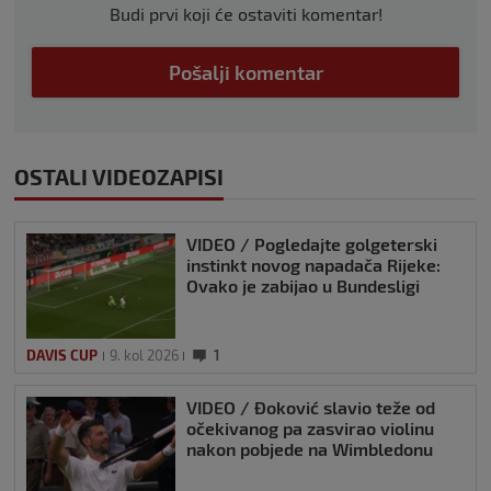
Budi prvi koji će ostaviti komentar!
Pošalji komentar
OSTALI VIDEOZAPISI
VIDEO / Pogledajte golgeterski
instinkt novog napadača Rijeke:
Ovako je zabijao u Bundesligi
DAVIS CUP
9. kol 2026
1
VIDEO / Đoković slavio teže od
očekivanog pa zasvirao violinu
nakon pobjede na Wimbledonu