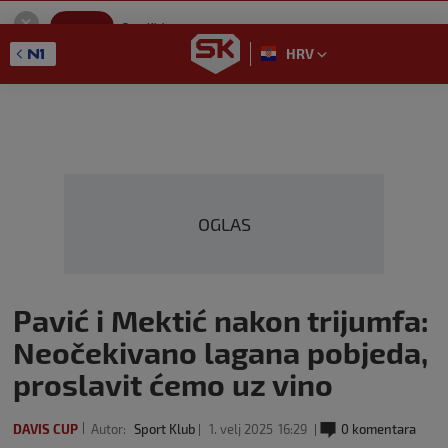
SportKlub
Instaliraj
Sport portal
HRV
GET - On the Google Play
OGLAS
Pavić i Mektić nakon trijumfa:
Neočekivano lagana pobjeda,
proslavit ćemo uz vino
DAVIS CUP
Autor:
Sport Klub
1. velj 2025
16:29
0 komentara