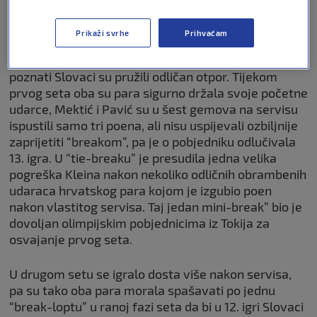
osigurali su Nikola Mektić i Mate Pavić koji su sa 7-6
(4), 7-5 svladali Miloša Karola i Lukaša Kleina.
Prikaži svrhe
Prihvaćam
Iako su Mektić i Pavić bili veliki favoriti, malo
poznati Slovaci su pružili odličan otpor. Tijekom
prvog seta oba su para sigurno držala svoje početne
udarce, Mektić i Pavić su u šest gemova na servisu
ispustili samo tri poena, ali nisu uspijevali ozbiljnije
zaprijetiti “breakom”, pa je o pobjedniku odlučivala
13. igra. U “tie-breaku” je presudila jedna velika
pogreška Kleina nakon nekoliko odličnih obrambenih
udaraca hrvatskog para kojom je izgubio poen
nakon vlastitog servisa. Taj jedan mini-break” bio je
dovoljan olimpijskim pobjednicima iz Tokija za
osvajanje prvog seta.
U drugom setu se igralo dosta više nakon servisa,
pa su tako oba para morala spašavati po jednu
“break-loptu” u ranoj fazi seta da bi u 12. igri Slovaci