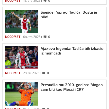
NOGOMET
18. srp 2023
0
Sneijder ‘oprao’ Tadića: Dosta je
bilo!
NOGOMET
04. tra 2023
0
Ajaxova legenda: Tadića bih izbacio
iz momčadi
NOGOMET
28. sij 2023
0
Presudila mu 2010. godina: ‘Mogao
sam biti kao Messi i CR7’