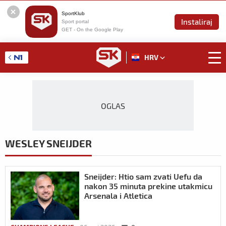
SportKlub
Instaliraj
Sport portal
GET - On the Google Play
HRV
OGLAS
WESLEY SNEIJDER
Sneijder: Htio sam zvati Uefu da
nakon 35 minuta prekine utakmicu
Arsenala i Atletica