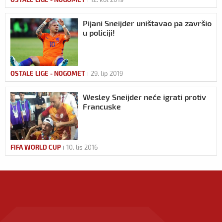
Pijani Sneijder uništavao pa završio
u policiji!
OSTALE LIGE - NOGOMET
29. lip 2019
Wesley Sneijder neće igrati protiv
Francuske
FIFA WORLD CUP
10. lis 2016