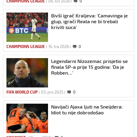
CHAMPIONS LEAGUE
06. svi 2026
0
Bivši igrač Kraljeva: ‘Camavinga je
glup, igrači Reala ne bi trebali
kriviti suca’
CHAMPIONS LEAGUE
16. tra 2026
0
Legendarni Nizozemac prisjetio se
finala SP-a prije 15 godina: ‘Da je
Robben…’
FIFA WORLD CUP
03. pro 2025
0
Navijači Ajaxa ljuti na Sneijdera:
Idiot tu nije dobrodošao