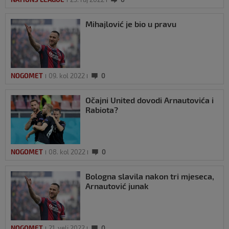
Mihajlović je bio u pravu
NOGOMET
09. kol 2022
0
Očajni United dovodi Arnautovića i
Rabiota?
NOGOMET
08. kol 2022
0
Bologna slavila nakon tri mjeseca,
Arnautović junak
NOGOMET
21. velj 2022
0