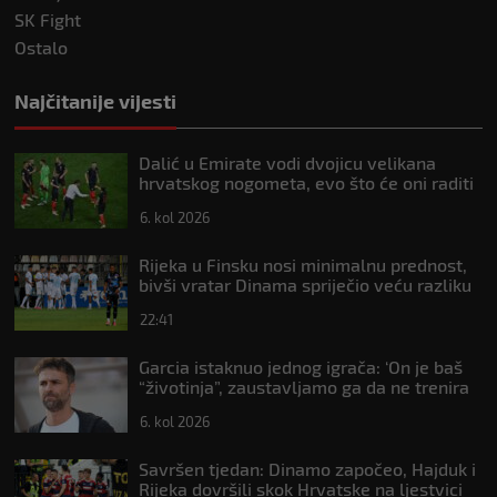
SK Fight
Ostalo
Najčitanije vijesti
Dalić u Emirate vodi dvojicu velikana
hrvatskog nogometa, evo što će oni raditi
6. kol 2026
Rijeka u Finsku nosi minimalnu prednost,
bivši vratar Dinama spriječio veću razliku
22:41
Garcia istaknuo jednog igrača: ‘On je baš
“životinja”, zaustavljamo ga da ne trenira
tako’
6. kol 2026
Savršen tjedan: Dinamo započeo, Hajduk i
Rijeka dovršili skok Hrvatske na ljestvici