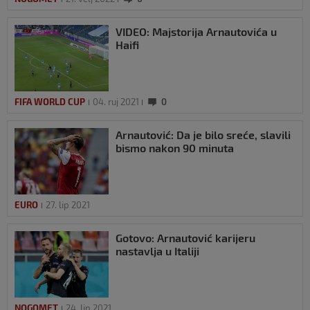
VIDEO: Majstorija Arnautovića u
Haifi
FIFA WORLD CUP
04. ruj 2021
0
Arnautović: Da je bilo sreće, slavili
bismo nakon 90 minuta
EURO
27. lip 2021
Gotovo: Arnautović karijeru
nastavlja u Italiji
NOGOMET
24. lip 2021