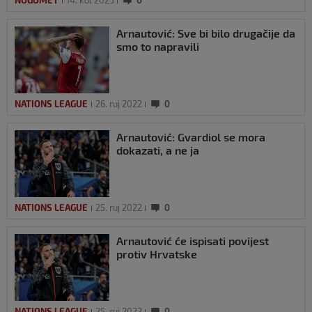
NOGOMET
14. kol 2023
0
Arnautović: Sve bi bilo drugačije da
smo to napravili
NATIONS LEAGUE
26. ruj 2022
0
Arnautović: Gvardiol se mora
dokazati, a ne ja
NATIONS LEAGUE
25. ruj 2022
0
Arnautović će ispisati povijest
protiv Hrvatske
NATIONS LEAGUE
25. ruj 2022
0