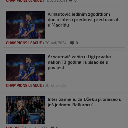
CHAMPIONS LEAGUE
11. ožu 2024
0
Arnautović jedinim zgoditkom
donio Interu prednost pred uzvrat
u Madridu
CHAMPIONS LEAGUE
20. velj 2024
0
Arnautović zabio u Ligi prvaka
nakon 13 godina i upisao se u
povijest
CHAMPIONS LEAGUE
30. stu 2023
Inter zamjenu za Džeku pronašao u
još jednom ‘Balkancu’