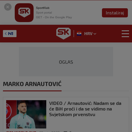
SportKlub
Instaliraj
Sport portal
GET - On the Google Play
HRV
OGLAS
MARKO ARNAUTOVIĆ
VIDEO / Arnautović: Nadam se da
će BiH proći i da se vidimo na
Svjetskom prvenstvu