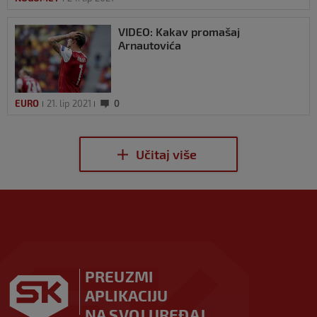
VIDEO: Kakav promašaj
Arnautovića
EURO
21. lip 2021
0
PREUZMI
APLIKACIJU
NA SVOJ UREĐAJ