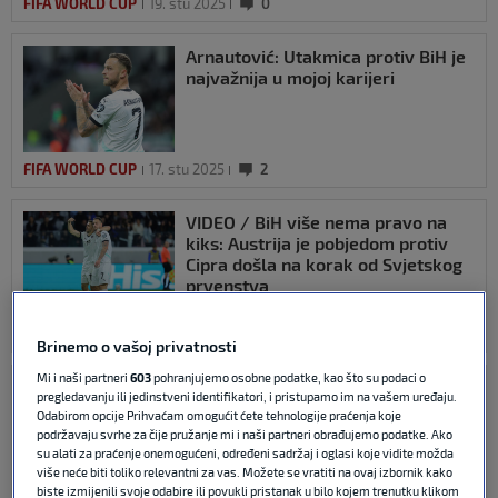
FIFA WORLD CUP
19. stu 2025
0
Arnautović: Utakmica protiv BiH je
najvažnija u mojoj karijeri
FIFA WORLD CUP
17. stu 2025
2
VIDEO / BiH više nema pravo na
kiks: Austrija je pobjedom protiv
Cipra došla na korak od Svjetskog
prvenstva
FIFA WORLD CUP
15. stu 2025
0
Brinemo o vašoj privatnosti
Mi i naši partneri
603
pohranjujemo osobne podatke, kao što su podaci o
VIDEO / Austrija s čak 10 golova
pregledavanju ili jedinstveni identifikatori, i pristupamo im na vašem uređaju.
rastužila San Marino, Arnautović
Odabirom opcije Prihvaćam omogućit ćete tehnologije praćenja koje
četiri puta tresao mrežu
podržavaju svrhe za čije pružanje mi i naši partneri obrađujemo podatke. Ako
su alati za praćenje onemogućeni, određeni sadržaj i oglasi koje vidite možda
više neće biti toliko relevantni za vas. Možete se vratiti na ovaj izbornik kako
biste izmijenili svoje odabire ili povukli pristanak u bilo kojem trenutku klikom