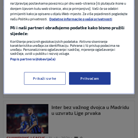
FIFA WORLD CUP
09. lis 2025
0
na Upravljaj postavkama poveznicu pri dnu web-stranice [ili plutajuće ikone u
donjem lijevom kutu web stranice, ako je primjenjivo]. Vaši će se odabiri
primijeniti kako je opisano u dijelu Web-mjesto. Za više pojedinosti pogledajte
VIDEO / Navijači Zvezde
našu Politiku privatnosti.
Dodatne informacije o vašoj privatnosti
spektakularno dočekali
Arnautovića, tetovaža na ćirilici
Mi i naši partneri obrađujemo podatke kako bismo pružili
privukla pažnju
sljedeće:
Korištenje preciznih geolokacijskih podataka. Aktivno skeniranje
karakteristika uređaja za identifikaciju. Pohrana i/ili pristup podacima na
EX-YU LIGE
21. srp 2025
0
uređaju. Personalizirano oglašavanje i sadržaj, mjerenje oglašavanja i
sadržaja, uvidi u publiku i razvoj usluga.
Popis partnera (dobavljača)
Arnautović iskreno priznao: ‘Imao
sam napadaj panike u utakmici sa
Srbijom’
Prikaži svrhe
Prihvaćam
MEĐUNARODNI NOGOMET
21. ožu 2025
0
Inter bez važnog dvojca u Madridu
u uzvratu Lige prvaka