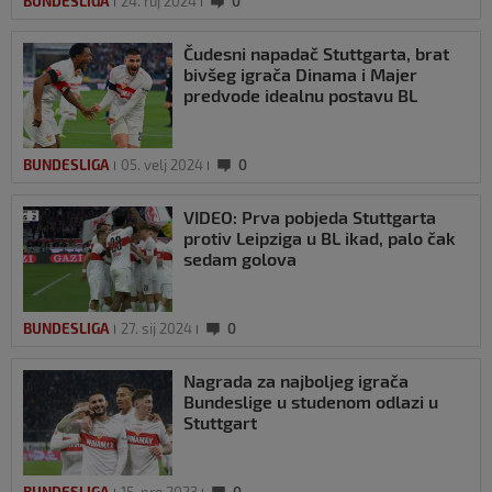
BUNDESLIGA
24. ruj 2024
0
Čudesni napadač Stuttgarta, brat
bivšeg igrača Dinama i Majer
predvode idealnu postavu BL
BUNDESLIGA
05. velj 2024
0
VIDEO: Prva pobjeda Stuttgarta
protiv Leipziga u BL ikad, palo čak
sedam golova
BUNDESLIGA
27. sij 2024
0
Nagrada za najboljeg igrača
Bundeslige u studenom odlazi u
Stuttgart