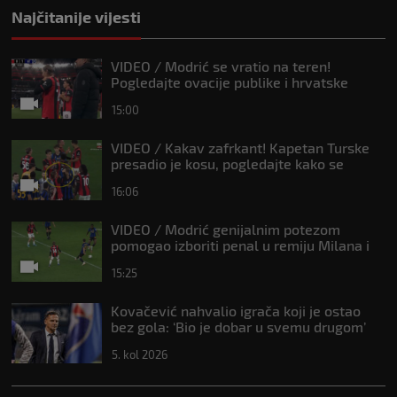
Najčitanije vijesti
VIDEO / Modrić se vratio na teren!
Pogledajte ovacije publike i hrvatske
zastave na tribinama
15:00
VIDEO / Kakav zafrkant! Kapetan Turske
presadio je kosu, pogledajte kako se
Modrić našalio s njim
16:06
VIDEO / Modrić genijalnim potezom
pomogao izboriti penal u remiju Milana i
Intera
15:25
Kovačević nahvalio igrača koji je ostao
bez gola: ‘Bio je dobar u svemu drugom’
5. kol 2026