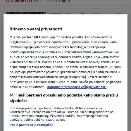
FIFA WORLD CUP
21. lip 2026
0
VIDEO / Njemačka u Mainzu uvalila
četiri komada 73. reprezentaciji
svijeta
Brinemo o vašoj privatnosti
Mi i naši partneri
603
pohranjujemo osobne podatke, kao što su podaci o
pregledavanju ili jedinstveni identifikatori, i pristupamo im na vašem uređaju.
MEĐUNARODNI NOGOMET
31. svi 2026
0
Odabirom opcije Prihvaćam omogućit ćete tehnologije praćenja koje
podržavaju svrhe za čije pružanje mi i naši partneri obrađujemo podatke. Ako
su alati za praćenje onemogućeni, određeni sadržaj i oglasi koje vidite možda
VIDEO / 50 tisuća navijača u
više neće biti toliko relevantni za vas. Možete se vratiti na ovaj izbornik kako
Stuttgartu je zazivalo samo jedno
biste izmijenili svoje odabire ili povukli pristanak u bilo kojem trenutku klikom
ime, Nagelsmann im ispunio želju
na Upravljaj postavkama poveznicu pri dnu web-stranice [ili plutajuće ikone u
donjem lijevom kutu web stranice, ako je primjenjivo]. Vaši će se odabiri
primijeniti kako je opisano u dijelu Web-mjesto. Za više pojedinosti pogledajte
našu Politiku privatnosti.
Dodatne informacije o vašoj privatnosti
FIFA WORLD CUP
31. ožu 2026
0
Mi i naši partneri obrađujemo podatke kako bismo pružili
sljedeće:
VIDEO / Undav petim golom na pet
utakmica srušio Leipzig
Korištenje preciznih geolokacijskih podataka. Aktivno skeniranje
karakteristika uređaja za identifikaciju. Pohrana i/ili pristup podacima na
uređaju. Personalizirano oglašavanje i sadržaj, mjerenje oglašavanja i
sadržaja, uvidi u publiku i razvoj usluga.
Popis partnera (dobavljača)