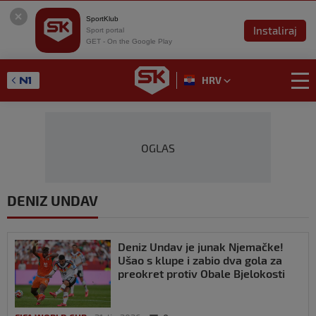
SportKlub
Instaliraj
Sport portal
GET - On the Google Play
HRV
OGLAS
DENIZ UNDAV
Deniz Undav je junak Njemačke!
Ušao s klupe i zabio dva gola za
preokret protiv Obale Bjelokosti