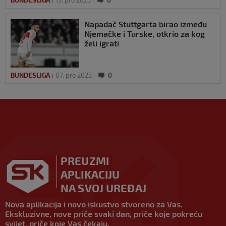
BUNDESLIGA
15. pro 2023
0
Napadač Stuttgarta birao između
Njemačke i Turske, otkrio za kog
želi igrati
BUNDESLIGA
07. pro 2023
0
PREUZMI
APLIKACIJU
NA SVOJ UREĐAJ
Nova aplikacija i novo iskustvo stvoreno za Vas.
Ekskluzivne, nove priče svaki dan, priče koje pokreću
svijet, priče koje Vas čekaju.