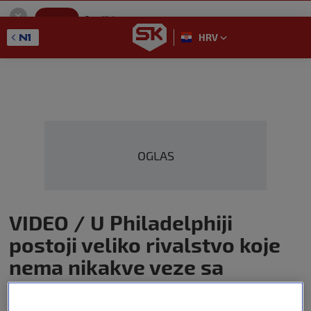
SportKlub
Instaliraj
Sport portal
HRV
GET - On the Google Play
OGLAS
VIDEO / U Philadelphiji
postoji veliko rivalstvo koje
nema nikakve veze sa
sportom, evo o čemu se radi