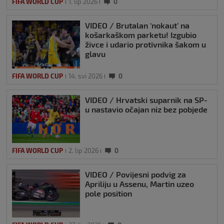
FIFA WORLD CUP
1. lip 2026
0
VIDEO / Brutalan ‘nokaut’ na
košarkaškom parketu! Izgubio
živce i udario protivnika šakom u
glavu
FIFA WORLD CUP
14. svi 2026
0
VIDEO / Hrvatski suparnik na SP-
u nastavio očajan niz bez pobjede
FIFA WORLD CUP
2. lip 2026
0
VIDEO / Povijesni podvig za
Apriliju u Assenu, Martin uzeo
pole position