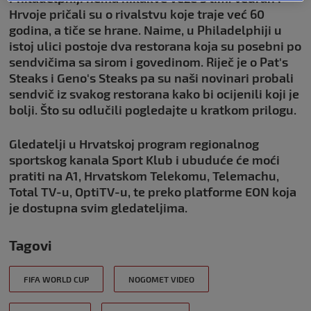
Hrvoje pričali su o rivalstvu koje traje već 60
godina, a tiče se hrane. Naime, u Philadelphiji u
istoj ulici postoje dva restorana koja su posebni po
sendvičima sa sirom i govedinom. Riječ je o Pat's
Steaks i Geno's Steaks pa su naši novinari probali
sendvič iz svakog restorana kako bi ocijenili koji je
bolji. Što su odlučili pogledajte u kratkom prilogu.
Gledatelji u Hrvatskoj program regionalnog
sportskog kanala Sport Klub i ubuduće će moći
pratiti na A1, Hrvatskom Telekomu, Telemachu,
Total TV-u, OptiTV-u, te preko platforme EON koja
je dostupna svim gledateljima.
Tagovi
FIFA WORLD CUP
NOGOMET VIDEO