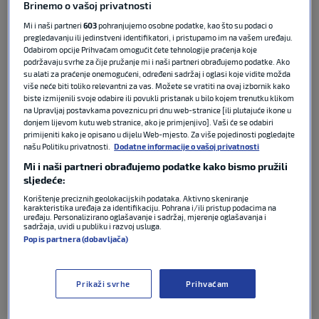
Brinemo o vašoj privatnosti
FIFA WORLD CUP
Autor:
Sport Klub
30. lip 2026
13:45
0
Mi i naši partneri
603
pohranjujemo osobne podatke, kao što su podaci o
komentara
pregledavanju ili jedinstveni identifikatori, i pristupamo im na vašem uređaju.
Odabirom opcije Prihvaćam omogućit ćete tehnologije praćenja koje
Podijeli :
podržavaju svrhe za čije pružanje mi i naši partneri obrađujemo podatke. Ako
su alati za praćenje onemogućeni, određeni sadržaj i oglasi koje vidite možda
više neće biti toliko relevantni za vas. Možete se vratiti na ovaj izbornik kako
biste izmijenili svoje odabire ili povukli pristanak u bilo kojem trenutku klikom
na Upravljaj postavkama poveznicu pri dnu web-stranice [ili plutajuće ikone u
donjem lijevom kutu web stranice, ako je primjenjivo]. Vaši će se odabiri
primijeniti kako je opisano u dijelu Web-mjesto. Za više pojedinosti pogledajte
našu Politiku privatnosti.
Dodatne informacije o vašoj privatnosti
Mi i naši partneri obrađujemo podatke kako bismo pružili
sljedeće:
Korištenje preciznih geolokacijskih podataka. Aktivno skeniranje
karakteristika uređaja za identifikaciju. Pohrana i/ili pristup podacima na
uređaju. Personalizirano oglašavanje i sadržaj, mjerenje oglašavanja i
sadržaja, uvidi u publiku i razvoj usluga.
Uoči nastupa Hrvatske u Philadelphije naš novinar
Popis partnera (dobavljača)
Vedran Babić je sa svojim kolegom s N1 televizije
Hrvojem Krešićem pripremio zanimljivu priču o
rivalstvu u tome gradu. Iako su u Sjevernu
Prikaži svrhe
Prihvaćam
Ameriku otišli vođeni sportom, ovo rivalstvo u
Philadelphiji nema nikakve veze s tim. Vedran i