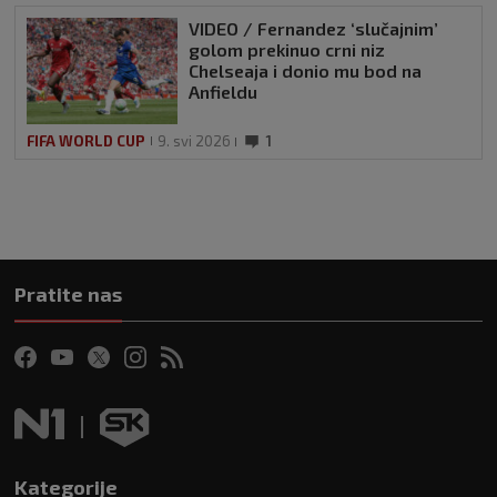
VIDEO / Fernandez ‘slučajnim’
golom prekinuo crni niz
Chelseaja i donio mu bod na
Anfieldu
FIFA WORLD CUP
9. svi 2026
1
Pratite nas
Kategorije