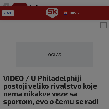
SportKlub
Instaliraj
Sport portal
HRV
GET - On the Google Play
OGLAS
VIDEO / U Philadelphiji
postoji veliko rivalstvo koje
nema nikakve veze sa
sportom, evo o čemu se radi