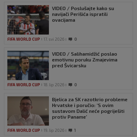
VIDEO / Poslušajte kako su
navijači Perišića ispratili
ovacijama
FIFA WORLD CUP
17. svi 2026
0
VIDEO / Salihamidžić poslao
emotivnu poruku Zmajevima
pred Švicarsku
FIFA WORLD CUP
18. lip 2026
0
Bjelica za SK razotkrio probleme
Hrvatske i poručio: ‘S ovim
sustavom Dalić neće pogriješiti
protiv Paname’
FIFA WORLD CUP
19. lip 2026
1