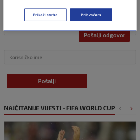
Prikaži svrhe
Prihvaćam
Pošalji odgovor
Pošalji
NAJČITANIJE VIJESTI - FIFA WORLD CUP