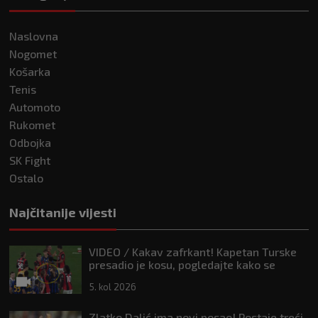
Naslovna
Nogomet
Košarka
Tenis
Automoto
Rukomet
Odbojka
SK Fight
Ostalo
Najčitanije vijesti
VIDEO / Kakav zafrkant! Kapetan Turske
presadio je kosu, pogledajte kako se
Modrić našalio s njim
5. kol 2026
Zlatko Dalić ima novi posao! Postaje treći