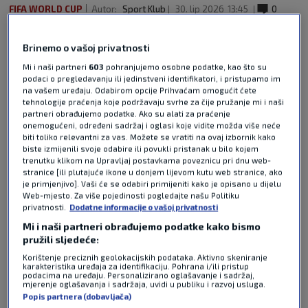
FIFA WORLD CUP
Autor:
Sport Klub
30. lip 2026
13:45
0
komentara
Brinemo o vašoj privatnosti
Uoči nastupa Hrvatske u Philadelphije naš novinar
Vedran Babić je sa svojim kolegom s N1 televizije
Mi i naši partneri
603
pohranjujemo osobne podatke, kao što su
podaci o pregledavanju ili jedinstveni identifikatori, i pristupamo im
Hrvojem Krešićem pripremio zanimljivu priču o
na vašem uređaju. Odabirom opcije Prihvaćam omogućit ćete
rivalstvu u tome gradu. Iako su u Sjevernu
tehnologije praćenja koje podržavaju svrhe za čije pružanje mi i naši
Ameriku otišli vođeni sportom, ovo rivalstvo u
partneri obrađujemo podatke. Ako su alati za praćenje
onemogućeni, određeni sadržaj i oglasi koje vidite možda više neće
Philadelphiji nema nikakve veze s tim. Vedran i
biti toliko relevantni za vas. Možete se vratiti na ovaj izbornik kako
Hrvoje pričali su o rivalstvu koje traje već 60
biste izmijenili svoje odabire ili povukli pristanak u bilo kojem
godina, a tiče se hrane. Naime, u Philadelphiji u
trenutku klikom na Upravljaj postavkama poveznicu pri dnu web-
stranice [ili plutajuće ikone u donjem lijevom kutu web stranice, ako
istoj ulici postoje dva restorana koja su posebni
je primjenjivo]. Vaši će se odabiri primijeniti kako je opisano u dijelu
po sendvičima sa sirom i govedinom. Riječ je o
Web-mjesto. Za više pojedinosti pogledajte našu Politiku
privatnosti.
Dodatne informacije o vašoj privatnosti
Pat's Steaks i Geno's Steaks pa su naši novinari
probali sendvič iz svakog restorana kako bi
Mi i naši partneri obrađujemo podatke kako bismo
pružili sljedeće:
ocijenili koji je bolji. Što su odlučili pogledajte u
kratkom prilogu.
Pročitaj više
Korištenje preciznih geolokacijskih podataka. Aktivno skeniranje
karakteristika uređaja za identifikaciju. Pohrana i/ili pristup
podacima na uređaju. Personalizirano oglašavanje i sadržaj,
mjerenje oglašavanja i sadržaja, uvidi u publiku i razvoj usluga.
Popis partnera (dobavljača)