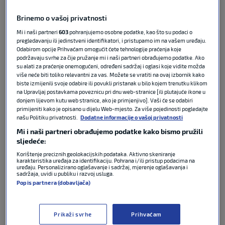
Podijeli :
Brinemo o vašoj privatnosti
Mi i naši partneri
603
pohranjujemo osobne podatke, kao što su podaci o
pregledavanju ili jedinstveni identifikatori, i pristupamo im na vašem uređaju.
Odabirom opcije Prihvaćam omogućit ćete tehnologije praćenja koje
podržavaju svrhe za čije pružanje mi i naši partneri obrađujemo podatke. Ako
su alati za praćenje onemogućeni, određeni sadržaj i oglasi koje vidite možda
više neće biti toliko relevantni za vas. Možete se vratiti na ovaj izbornik kako
biste izmijenili svoje odabire ili povukli pristanak u bilo kojem trenutku klikom
na Upravljaj postavkama poveznicu pri dnu web-stranice [ili plutajuće ikone u
donjem lijevom kutu web stranice, ako je primjenjivo]. Vaši će se odabiri
primijeniti kako je opisano u dijelu Web-mjesto. Za više pojedinosti pogledajte
našu Politiku privatnosti.
Dodatne informacije o vašoj privatnosti
Mi i naši partneri obrađujemo podatke kako bismo pružili
Igor Matanović oduševio je u Hamburgu s dva gola,
sljedeće:
iako je njegov Freiburg upisao poraz 3:2.
Korištenje preciznih geolokacijskih podataka. Aktivno skeniranje
karakteristika uređaja za identifikaciju. Pohrana i/ili pristup podacima na
uređaju. Personalizirano oglašavanje i sadržaj, mjerenje oglašavanja i
Matanović
je sjajno pratio ubačaj
Lukasa Küblera
,
sadržaja, uvidi u publiku i razvoj usluga.
Popis partnera (dobavljača)
ubacio se ispred svog čuvara i pogodio kroz noge
domaćeg vratara za 1:1.
Prikaži svrhe
Prihvaćam
Bio je to deveti pogodak sezone u
Bundesligi
za