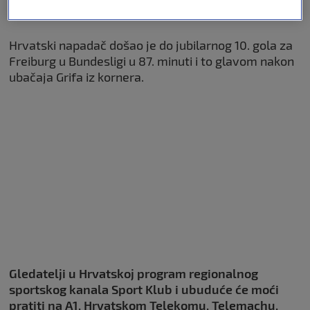
hrvatskog napadača.
Hrvatski napadač došao je do jubilarnog 10. gola za
Freiburg u Bundesligi u 87. minuti i to glavom nakon
ubačaja Grifa iz kornera.
Gledatelji u Hrvatskoj program regionalnog
sportskog kanala Sport Klub i ubuduće će moći
pratiti na A1, Hrvatskom Telekomu, Telemachu,