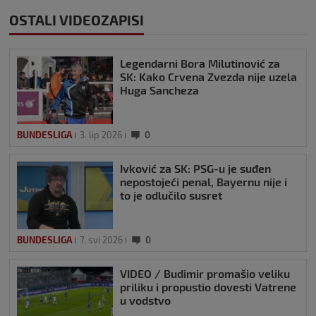
OSTALI VIDEOZAPISI
Legendarni Bora Milutinović za
SK: Kako Crvena Zvezda nije uzela
Huga Sancheza
BUNDESLIGA
3. lip 2026
0
Ivković za SK: PSG-u je suđen
nepostojeći penal, Bayernu nije i
to je odlučilo susret
BUNDESLIGA
7. svi 2026
0
VIDEO / Budimir promašio veliku
priliku i propustio dovesti Vatrene
u vodstvo