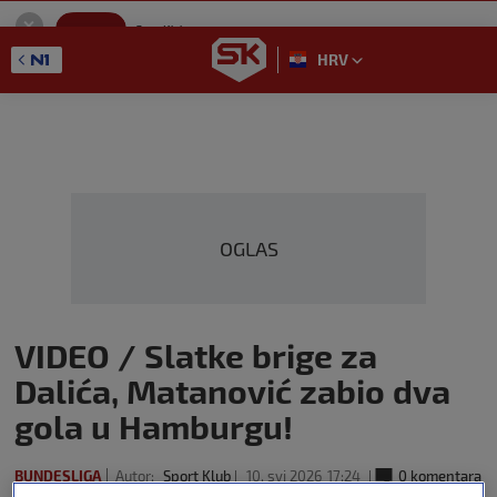
SportKlub
Instaliraj
Sport portal
HRV
GET - On the Google Play
OGLAS
VIDEO / Slatke brige za
Dalića, Matanović zabio dva
gola u Hamburgu!
BUNDESLIGA
Autor:
Sport Klub
10. svi 2026
17:24
0 komentara