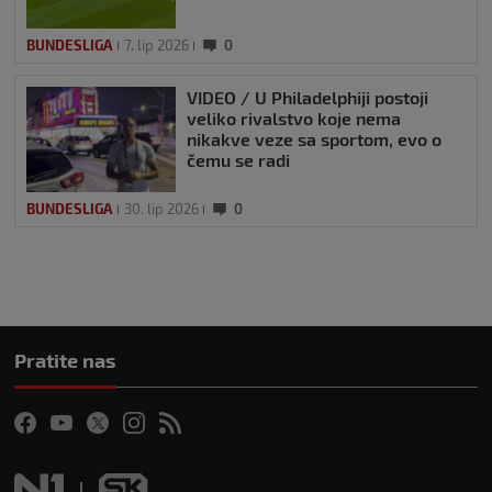
BUNDESLIGA
7. lip 2026
0
VIDEO / U Philadelphiji postoji
veliko rivalstvo koje nema
nikakve veze sa sportom, evo o
čemu se radi
BUNDESLIGA
30. lip 2026
0
Pratite nas