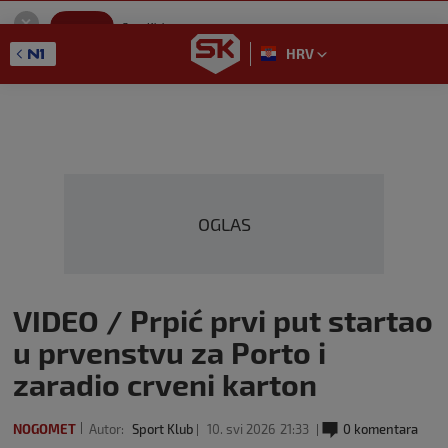
SportKlub
Instaliraj
Sport portal
HRV
GET - On the Google Play
OGLAS
VIDEO / Prpić prvi put startao
u prvenstvu za Porto i
zaradio crveni karton
NOGOMET
Autor:
Sport Klub
10. svi 2026
21:33
0 komentara