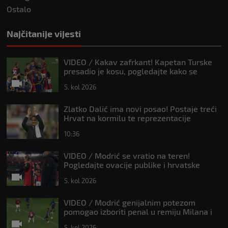
Ostalo
Najčitanije vijesti
VIDEO / Kakav zafrkant! Kapetan Turske
presadio je kosu, pogledajte kako se
Modrić našalio s njim
5. kol 2026
Zlatko Dalić ima novi posao! Postaje treći
Hrvat na kormilu te reprezentacije
10:36
VIDEO / Modrić se vratio na teren!
Pogledajte ovacije publike i hrvatske
zastave na tribinama
5. kol 2026
VIDEO / Modrić genijalnim potezom
pomogao izboriti penal u remiju Milana i
Intera
5. kol 2026