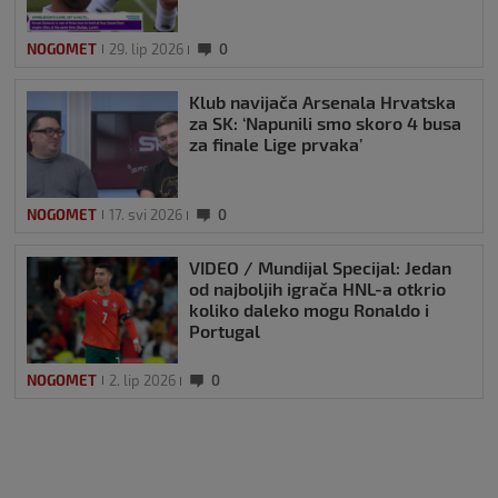
NOGOMET
29. lip 2026
0
Klub navijača Arsenala Hrvatska
za SK: ‘Napunili smo skoro 4 busa
za finale Lige prvaka’
NOGOMET
17. svi 2026
0
VIDEO / Mundijal Specijal: Jedan
od najboljih igrača HNL-a otkrio
koliko daleko mogu Ronaldo i
Portugal
NOGOMET
2. lip 2026
0