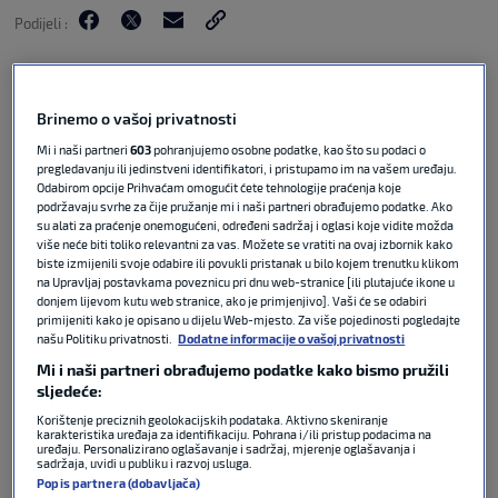
Podijeli :
Brinemo o vašoj privatnosti
Mi i naši partneri
603
pohranjujemo osobne podatke, kao što su podaci o
pregledavanju ili jedinstveni identifikatori, i pristupamo im na vašem uređaju.
Odabirom opcije Prihvaćam omogućit ćete tehnologije praćenja koje
podržavaju svrhe za čije pružanje mi i naši partneri obrađujemo podatke. Ako
su alati za praćenje onemogućeni, određeni sadržaj i oglasi koje vidite možda
više neće biti toliko relevantni za vas. Možete se vratiti na ovaj izbornik kako
biste izmijenili svoje odabire ili povukli pristanak u bilo kojem trenutku klikom
na Upravljaj postavkama poveznicu pri dnu web-stranice [ili plutajuće ikone u
Porto je večeras u 33. kolu portugalske lige izgubio
donjem lijevom kutu web stranice, ako je primjenjivo]. Vaši će se odabiri
primijeniti kako je opisano u dijelu Web-mjesto. Za više pojedinosti pogledajte
kod AFS-a 3:1, ali to ih ne mora brinuti previše jer
našu Politiku privatnosti.
Dodatne informacije o vašoj privatnosti
su ranije osigurali naslov prvaka. Prvi put u
Mi i naši partneri obrađujemo podatke kako bismo pružili
portugalskom prvenstvu u redovima gostujuće
sljedeće:
ekipe je startao i hrvatski nogometaš Dominik
Korištenje preciznih geolokacijskih podataka. Aktivno skeniranje
Prpić koji je nakon sat vremena igre zaradio prvi
karakteristika uređaja za identifikaciju. Pohrana i/ili pristup podacima na
uređaju. Personalizirano oglašavanje i sadržaj, mjerenje oglašavanja i
žuti karton, a onda u nadoknadi i drugi te je morao
sadržaja, uvidi u publiku i razvoj usluga.
napustiti teren.
Popis partnera (dobavljača)