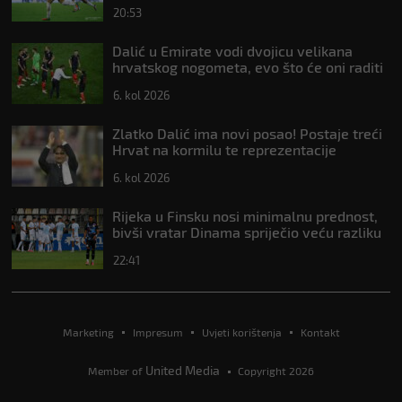
Pajazitija
20:53
Dalić u Emirate vodi dvojicu velikana
hrvatskog nogometa, evo što će oni raditi
6. kol 2026
Zlatko Dalić ima novi posao! Postaje treći
Hrvat na kormilu te reprezentacije
6. kol 2026
Rijeka u Finsku nosi minimalnu prednost,
bivši vratar Dinama spriječio veću razliku
22:41
Marketing
Impresum
Uvjeti korištenja
Kontakt
United Media
Member of
Copyright 2026