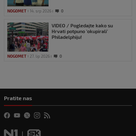
NOGOMET
14. srp 2026
0
VIDEO / Pogledajte kako su
Hrvati potpuno ‘okupirali’
Philadelphiju!
NOGOMET
27. lip 2026
0
Pratite nas