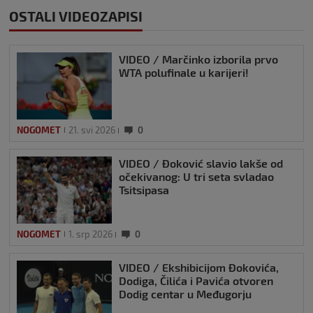
OSTALI VIDEOZAPISI
VIDEO / Marčinko izborila prvo
WTA polufinale u karijeri!
NOGOMET
21. svi 2026
0
VIDEO / Đoković slavio lakše od
očekivanog: U tri seta svladao
Tsitsipasa
NOGOMET
1. srp 2026
0
VIDEO / Ekshibicijom Đokovića,
Dodiga, Čilića i Pavića otvoren
Dodig centar u Međugorju