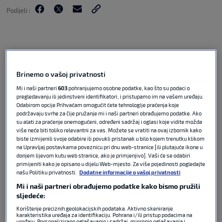
Podijeli :
Brinemo o vašoj privatnosti
Mi i naši partneri
603
pohranjujemo osobne podatke, kao što su podaci o
pregledavanju ili jedinstveni identifikatori, i pristupamo im na vašem uređaju.
Odabirom opcije Prihvaćam omogućit ćete tehnologije praćenja koje
podržavaju svrhe za čije pružanje mi i naši partneri obrađujemo podatke. Ako
su alati za praćenje onemogućeni, određeni sadržaj i oglasi koje vidite možda
više neće biti toliko relevantni za vas. Možete se vratiti na ovaj izbornik kako
Nogometaši Feyenoorda plasirali su se u finale
biste izmijenili svoje odabire ili povukli pristanak u bilo kojem trenutku klikom
nizozemskog Kupa.
na Upravljaj postavkama poveznicu pri dnu web-stranice [ili plutajuće ikone u
donjem lijevom kutu web stranice, ako je primjenjivo]. Vaši će se odabiri
primijeniti kako je opisano u dijelu Web-mjesto. Za više pojedinosti pogledajte
Favoriziriani Feyenoord nije dobro otvorio utakmicu.
našu Politiku privatnosti.
Dodatne informacije o vašoj privatnosti
Mi i naši partneri obrađujemo podatke kako bismo pružili
Groningen je poveo u 31, minuti preko Larosa
sljedeće:
Duartea, a tim se rezultatom otišlo na poluvrijeme.
Korištenje preciznih geolokacijskih podataka. Aktivno skeniranje
karakteristika uređaja za identifikaciju. Pohrana i/ili pristup podacima na
uređaju. Personalizirano oglašavanje i sadržaj, mjerenje oglašavanja i