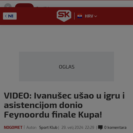
SportKlub
Instaliraj
Sport portal
HRV
GET - On the Google Play
OGLAS
VIDEO: Ivanušec ušao u igru i
asistencijom donio
Feynoordu finale Kupa!
NOGOMET
Autor:
Sport Klub
29. velj 2024
22:29
0 komentara