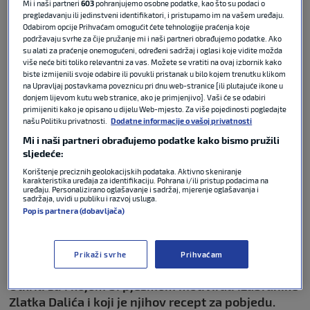
komentara
Mi i naši partneri
603
pohranjujemo osobne podatke, kao što su podaci o
pregledavanju ili jedinstveni identifikatori, i pristupamo im na vašem uređaju.
Odabirom opcije Prihvaćam omogućit ćete tehnologije praćenja koje
Podijeli :
podržavaju svrhe za čije pružanje mi i naši partneri obrađujemo podatke. Ako
su alati za praćenje onemogućeni, određeni sadržaj i oglasi koje vidite možda
više neće biti toliko relevantni za vas. Možete se vratiti na ovaj izbornik kako
biste izmijenili svoje odabire ili povukli pristanak u bilo kojem trenutku klikom
na Upravljaj postavkama poveznicu pri dnu web-stranice [ili plutajuće ikone u
donjem lijevom kutu web stranice, ako je primjenjivo]. Vaši će se odabiri
primijeniti kako je opisano u dijelu Web-mjesto. Za više pojedinosti pogledajte
našu Politiku privatnosti.
Dodatne informacije o vašoj privatnosti
Mi i naši partneri obrađujemo podatke kako bismo pružili
sljedeće:
Korištenje preciznih geolokacijskih podataka. Aktivno skeniranje
karakteristika uređaja za identifikaciju. Pohrana i/ili pristup podacima na
uređaju. Personalizirano oglašavanje i sadržaj, mjerenje oglašavanja i
sadržaja, uvidi u publiku i razvoj usluga.
Naš reporter Vedran Babić u Torontu je razgovarao
Popis partnera (dobavljača)
s hrvatskim navijačima. Uoči utakmice protiv
Paname, koja se igra u 1 sat po srednjoeuropskom
vremenu, najavili su 2:0 pobjedu Hrvatske te
Prikaži svrhe
Prihvaćam
istaknuli da očekuju više navijača nego u Dallasu.
Otkrili su i kojom bi pjesmom motivirali izabranike
Zlatka Dalića i koji je njihov recept za pobjedu.