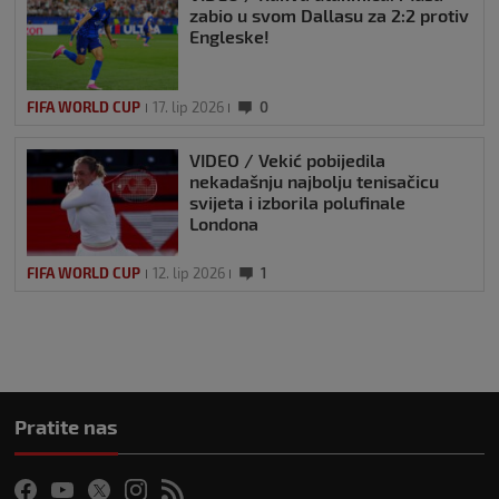
zabio u svom Dallasu za 2:2 protiv
Engleske!
FIFA WORLD CUP
17. lip 2026
0
VIDEO / Vekić pobijedila
nekadašnju najbolju tenisačicu
svijeta i izborila polufinale
Londona
FIFA WORLD CUP
12. lip 2026
1
Pratite nas