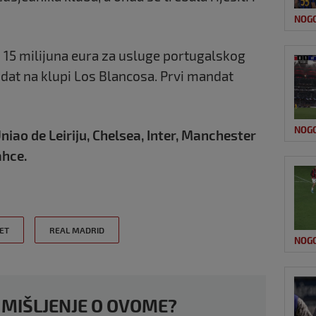
NOG
 15 milijuna eura za usluge portugalskog
dat na klupi Los Blancosa. Prvi mandat
NOG
Uniao
de Leiriju, Chelsea, Inter, Manchester
ahce.
ET
REAL MADRID
NOG
 MIŠLJENJE O OVOME?