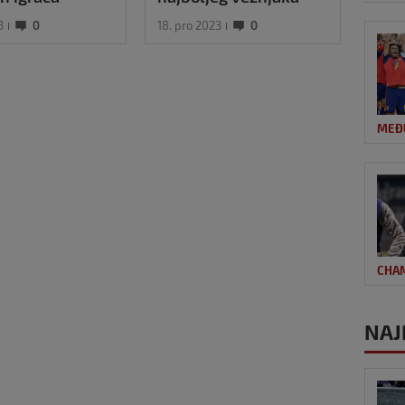
desetljeća
crve
3
0
18. pro 2023
0
13. tr
star
MEĐ
CHA
NAJN