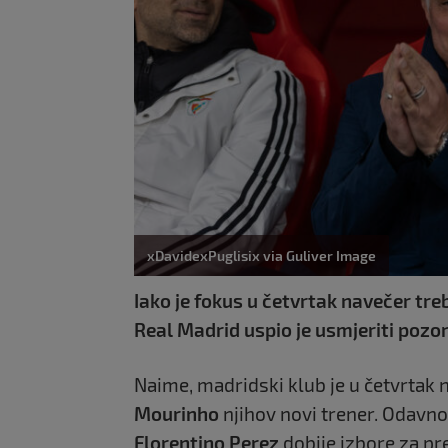
xDavidexPuglisix via Guliver Image
Iako je fokus u četvrtak navečer tre
Real Madrid uspio je usmjeriti pozo
Naime, madridski klub je u četvrtak 
Mourinho
njihov novi trener. Odavno 
Florentino Perez
dobije izbore za pre