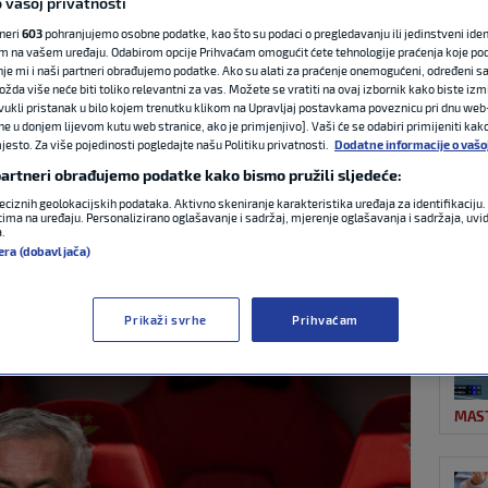
 vašoj privatnosti
tneri
603
pohranjujemo osobne podatke, kao što su podaci o pregledavanju ili jedinstveni identi
m na vašem uređaju. Odabirom opcije Prihvaćam omogućit ćete tehnologije praćenja koje po
NAJ
Mourinho novi je
nje mi i naši partneri obrađujemo podatke. Ako su alati za praćenje onemogućeni, određeni sa
ožda više neće biti toliko relevantni za vas. Možete se vratiti na ovaj izbornik kako biste izmi
ovukli pristanak u bilo kojem trenutku klikom na Upravljaj postavkama poveznicu pri dnu web-
rida
ne u donjem lijevom kutu web stranice, ako je primjenjivo]. Vaši će se odabiri primijeniti kak
esto. Za više pojedinosti pogledajte našu Politiku privatnosti.
Dodatne informacije o vašo
 partneri obrađujemo podatke kako bismo pružili sljedeće:
eciznih geolokacijskih podataka. Aktivno skeniranje karakteristika uređaja za identifikaciju. 
0 komentara
ima na uređaju. Personalizirano oglašavanje i sadržaj, mjerenje oglašavanja i sadržaja, uvidi
a.
NOG
era (dobavljača)
Prikaži svrhe
Prihvaćam
MAS