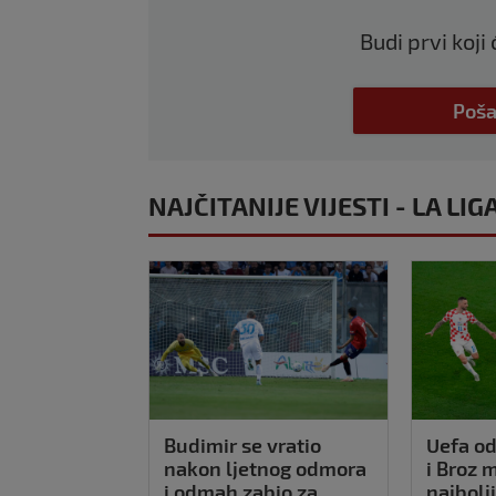
Budi prvi koji
Poša
NAJČITANIJE VIJESTI - LA LIG
Budimir se vratio
Uefa od
nakon ljetnog odmora
i Broz 
i odmah zabio za
najbolj