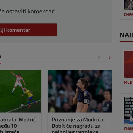
 će ostaviti komentar!
CHA
lji komentar
NAJ
A
MEĐ
abrala: Modrić
Priznanje za Modrića:
Rea
među 10
Dobit će nagradu za
prib
CHA
ih igrača
najboljeg veznjaka
Mba