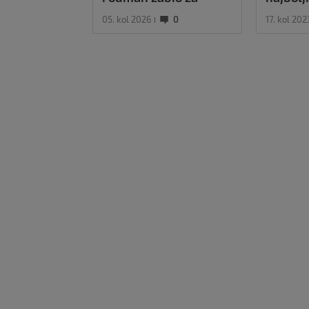
Osasunu
sezone
05. kol 2026
0
17. kol 202