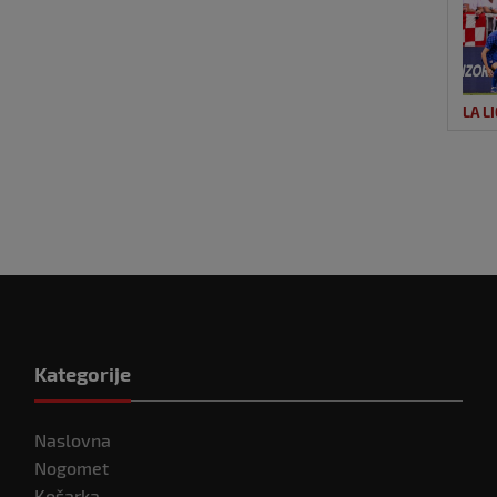
LA L
Kategorije
Naslovna
Nogomet
Košarka