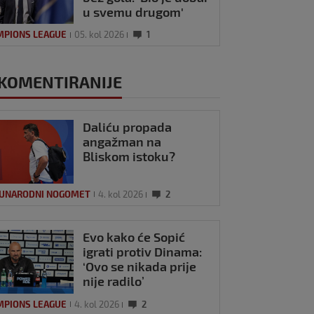
u svemu drugom'
MPIONS LEAGUE
05. kol 2026
1
KOMENTIRANIJE
Daliću propada
angažman na
Bliskom istoku?
UNARODNI NOGOMET
4. kol 2026
2
Evo kako će Sopić
igrati protiv Dinama:
‘Ovo se nikada prije
nije radilo’
l se pobjedom
ližio Barceloni,
MPIONS LEAGUE
4. kol 2026
2
ppe zaradio