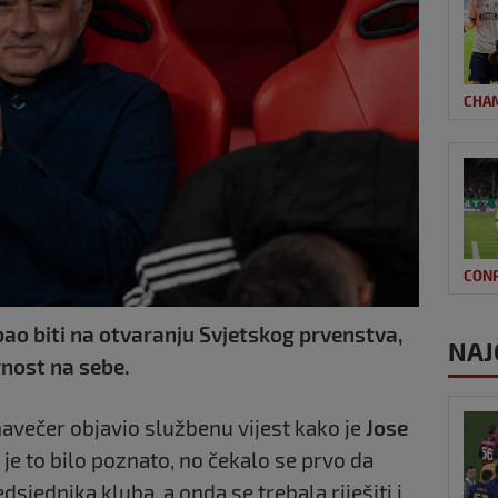
CHA
CON
bao biti na otvaranju Svjetskog prvenstva,
NAJ
rnost na sebe.
navečer objavio službenu vijest kako je
Jose
je to bilo poznato, no čekalo se prvo da
dsjednika kluba, a onda se trebala riješiti i