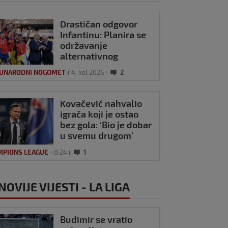
ni zbog opasnog
a 2025
0
ta
Drastičan odgovor
Infantinu: Planira se
održavanje
alternativnog
Svjetskog prvenstva?
UNARODNI NOGOMET
4. kol 2026
2
Kovačević nahvalio
igrača koji je ostao
bez gola: ‘Bio je dobar
u svemu drugom’
MPIONS LEAGUE
8:24
1
OVIJE VIJESTI - LA LIGA
Budimir se vratio