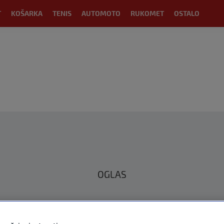
T
KOŠARKA
TENIS
AUTOMOTO
RUKOMET
OSTALO
OGLAS