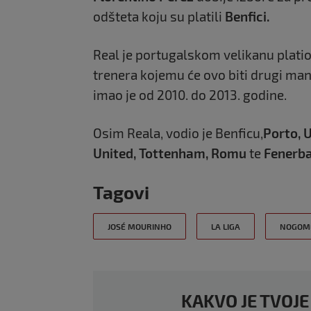
odšteta koju su platili
Benfici.
Real je portugalskom velikanu platio
trenera kojemu će ovo biti drugi man
imao je od 2010. do 2013. godine.
Osim Reala, vodio je Benficu,
Porto, 
United, Tottenham, Romu
te
Fenerb
Tagovi
JOSÉ MOURINHO
LA LIGA
NOGOM
KAKVO JE TVOJE