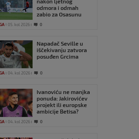
nakon ljetnog
odmora i odmah
zabio za Osasunu
IGA
05. kol 2026
0
Napadač Seville u
iščekivanju zatvora
posuđen Grcima
IGA
04. kol 2026
0
Ivanoviću ne manjka
ponuda: Jakirovićev
projekt ili europske
ambicije Betisa?
IGA
04. kol 2026
0