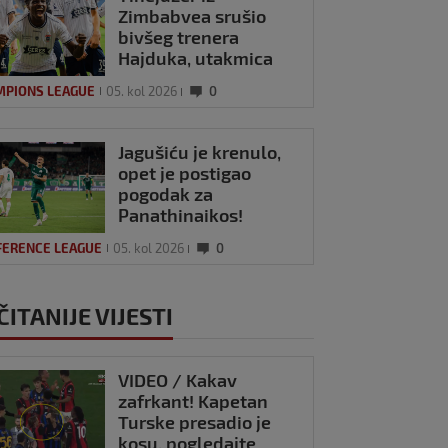
Zimbabvea srušio
bivšeg trenera
Hajduka, utakmica
kasnila zbog
MPIONS LEAGUE
05. kol 2026
0
prometnog kaosa
Jagušiću je krenulo,
opet je postigao
pogodak za
Panathinaikos!
FERENCE LEAGUE
05. kol 2026
0
ČITANIJE VIJESTI
VIDEO / Kakav
zafrkant! Kapetan
Turske presadio je
kosu, pogledajte