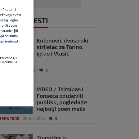
fikatori, i
državaju svrhe
NOVIJE VIJESTI
držaj i oglasi
jenili svoje
stranice [ili
o je opisano u
Kulenović dvostruki
j privatnosti
strijelac za Torino,
igrao i Vlašić
Pohrana i/ili
 u publiku i
OMET
05. kol 2026
0
VIDEO / Tsitsipas i
Fonseca oduševili
publiku, pogledajte
najbolji poen meča
TERS 1000
05. kol 2026
0
Tinejdžer iz