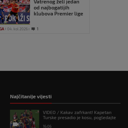
Vatrenog želi jedan
od najbogatijih
klubova Premier lige
IGA
04. kol 2026
1
Najčitanije vijesti
VIDEO / Kakav zafrkant! Kapetan
Turske presadio je kosu, pogledajte
kako se Modrić našalio s njim
16:06