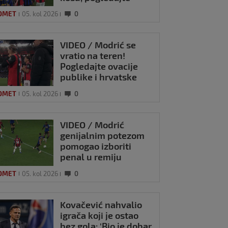
kako se Modrić
OMET
05. kol 2026
0
našalio s njim
VIDEO / Modrić se
vratio na teren!
Pogledajte ovacije
publike i hrvatske
zastave na tribinama
OMET
05. kol 2026
0
VIDEO / Modrić
genijalnim potezom
pomogao izboriti
penal u remiju
Milana i Intera
OMET
05. kol 2026
0
Kovačević nahvalio
igrača koji je ostao
bez gola: 'Bio je dobar