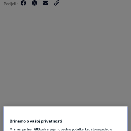
Podijeli :
Brinemo o vašoj privatnosti
Mi i naši partneri
603
pohranjujemo osobne podatke, kao što su podaci o