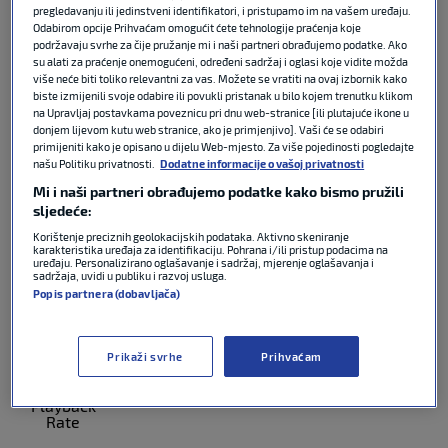
pregledavanju ili jedinstveni identifikatori, i pristupamo im na vašem uređaju.
Video Player
Odabirom opcije Prihvaćam omogućit ćete tehnologije praćenja koje
is loading.
podržavaju svrhe za čije pružanje mi i naši partneri obrađujemo podatke. Ako
su alati za praćenje onemogućeni, određeni sadržaj i oglasi koje vidite možda
Play Video
više neće biti toliko relevantni za vas. Možete se vratiti na ovaj izbornik kako
Play
biste izmijenili svoje odabire ili povukli pristanak u bilo kojem trenutku klikom
na Upravljaj postavkama poveznicu pri dnu web-stranice [ili plutajuće ikone u
Unmute
donjem lijevom kutu web stranice, ako je primjenjivo]. Vaši će se odabiri
Current
primijeniti kako je opisano u dijelu Web-mjesto. Za više pojedinosti pogledajte
Time
0:00
našu Politiku privatnosti.
Dodatne informacije o vašoj privatnosti
/
Mi i naši partneri obrađujemo podatke kako bismo pružili
sljedeće:
Duration
0:00
Loaded
:
0%
Korištenje preciznih geolokacijskih podataka. Aktivno skeniranje
karakteristika uređaja za identifikaciju. Pohrana i/ili pristup podacima na
Stream
uređaju. Personalizirano oglašavanje i sadržaj, mjerenje oglašavanja i
sadržaja, uvidi u publiku i razvoj usluga.
Type
LIVE
Popis partnera (dobavljača)
Remaining
Time
-
0:00
Prikaži svrhe
Prihvaćam
1x
Playback
Rate