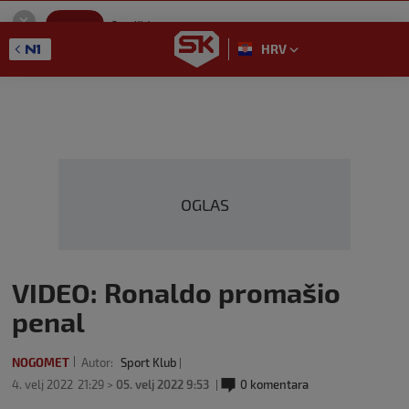
SportKlub
Instaliraj
Sport portal
HRV
GET - On the Google Play
OGLAS
VIDEO: Ronaldo promašio
penal
NOGOMET
Autor:
Sport Klub
4. velj 2022
21:29 >
05. velj 2022 9:53
0 komentara