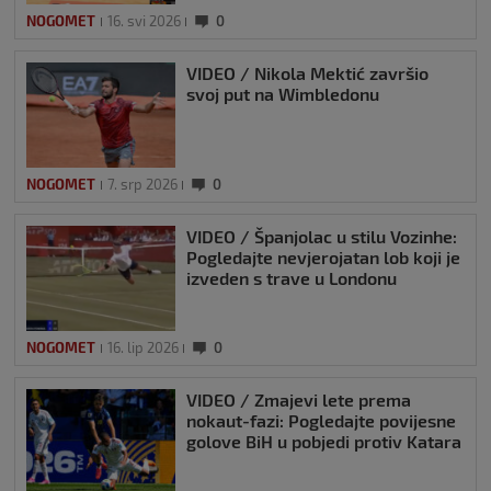
NOGOMET
16. svi 2026
0
VIDEO / Nikola Mektić završio
svoj put na Wimbledonu
NOGOMET
7. srp 2026
0
VIDEO / Španjolac u stilu Vozinhe:
Pogledajte nevjerojatan lob koji je
izveden s trave u Londonu
NOGOMET
16. lip 2026
0
VIDEO / Zmajevi lete prema
nokaut-fazi: Pogledajte povijesne
golove BiH u pobjedi protiv Katara