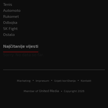
Tenis
Automoto
Rukomet
Odbojka
SK Fight
Ostalo
Najčitanije vijesti
Sorry. No data so far.
Marketing
Impresum
Uvjeti korištenja
Kontakt
United Media
Member of
Copyright 2026