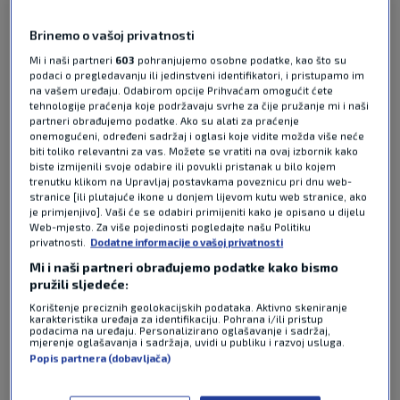
Uoči pete utrke Moto GP sezone u Le Mansu u
našem studiju po običaju su se sastali Darin
Brinemo o vašoj privatnosti
Janković i Tomislav Bešenić. Prokomentirali su
Mi i naši partneri
603
pohranjujemo osobne podatke, kao što su
prošlotjednu utrku u Španjolskoj, najavili su
podaci o pregledavanju ili jedinstveni identifikatori, i pristupamo im
nadolazeću u Francuskoj te su se dotaknuli i
na vašem uređaju. Odabirom opcije Prihvaćam omogućit ćete
tehnologije praćenja koje podržavaju svrhe za čije pružanje mi i naši
spekulacija o Christianu Horneru. Bivši vođa Red
partneri obrađujemo podatke. Ako su alati za praćenje
Bulla u Formuli 1 navodno bi se mogao preseliti u
onemogućeni, određeni sadržaj i oglasi koje vidite možda više neće
drugi automoto sport.
Pročitaj više
biti toliko relevantni za vas. Možete se vratiti na ovaj izbornik kako
biste izmijenili svoje odabire ili povukli pristanak u bilo kojem
trenutku klikom na Upravljaj postavkama poveznicu pri dnu web-
stranice [ili plutajuće ikone u donjem lijevom kutu web stranice, ako
je primjenjivo]. Vaši će se odabiri primijeniti kako je opisano u dijelu
Web-mjesto. Za više pojedinosti pogledajte našu Politiku
privatnosti.
Dodatne informacije o vašoj privatnosti
Mi i naši partneri obrađujemo podatke kako bismo
pružili sljedeće:
Korištenje preciznih geolokacijskih podataka. Aktivno skeniranje
Pošalji odgovor
karakteristika uređaja za identifikaciju. Pohrana i/ili pristup
podacima na uređaju. Personalizirano oglašavanje i sadržaj,
mjerenje oglašavanja i sadržaja, uvidi u publiku i razvoj usluga.
Popis partnera (dobavljača)