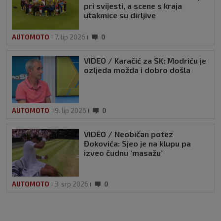
pri svijesti, a scene s kraja
utakmice su dirljive
AUTOMOTO
7. lip 2026
0
VIDEO / Karačić za SK: Modriću je
ozljeda možda i dobro došla
AUTOMOTO
9. lip 2026
0
VIDEO / Neobičan potez
Đokovića: Sjeo je na klupu pa
izveo čudnu ‘masažu’
AUTOMOTO
3. srp 2026
0