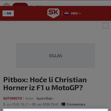
SportKlub
Instaliraj
Sport portal
HRV
GET - On the Google Play
OGLAS
Pitbox: Hoće li Christian
Horner iz F1 u MotoGP?
AUTOMOTO
Autor:
Sport Klub
8. svi 2026
18:27 >
09. svi 2026 15:41
0 komentara