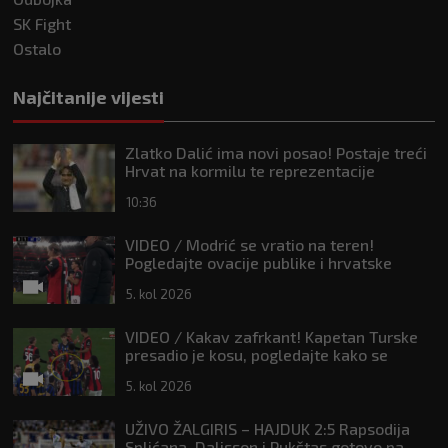
SK Fight
Ostalo
Najčitanije vijesti
Zlatko Dalić ima novi posao! Postaje treći
Hrvat na kormilu te reprezentacije
10:36
VIDEO / Modrić se vratio na teren!
Pogledajte ovacije publike i hrvatske
zastave na tribinama
5. kol 2026
VIDEO / Kakav zafrkant! Kapetan Turske
presadio je kosu, pogledajte kako se
Modrić našalio s njim
5. kol 2026
UŽIVO ŽALGIRIS – HAJDUK 2:5 Rapsodija
Splićana, Dalisson i Pukštas gotovo pa