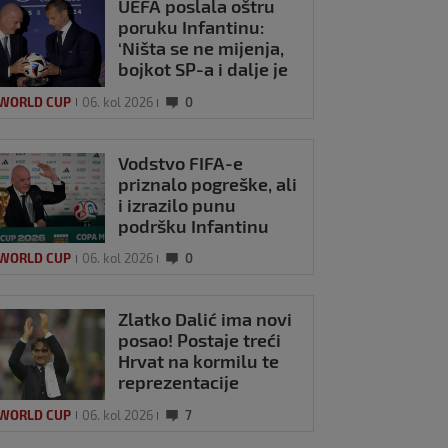
UEFA poslala oštru
poruku Infantinu:
‘Ništa se ne mijenja,
bojkot SP-a i dalje je
na snazi’
 WORLD CUP
06. kol 2026
0
Vodstvo FIFA-e
priznalo pogreške, ali
i izrazilo punu
podršku Infantinu
 WORLD CUP
06. kol 2026
0
Zlatko Dalić ima novi
posao! Postaje treći
Hrvat na kormilu te
reprezentacije
 WORLD CUP
06. kol 2026
7