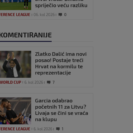
spriječio veću razliku
FERENCE LEAGUE
06. kol 2026
0
KOMENTIRANIJE
Zlatko Dalić ima novi
posao! Postaje treći
Hrvat na kormilu te
reprezentacije
 WORLD CUP
6. kol 2026
7
Garcia odabrao
početnih 11 za Litvu?
Livaja se čini se vraća
na klupu
FERENCE LEAGUE
6. kol 2026
1