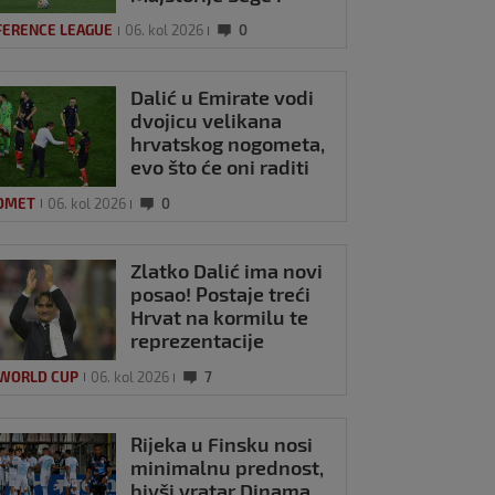
Pajazitija
FERENCE LEAGUE
06. kol 2026
0
Dalić u Emirate vodi
dvojicu velikana
hrvatskog nogometa,
evo što će oni raditi
OMET
06. kol 2026
0
Zlatko Dalić ima novi
posao! Postaje treći
Hrvat na kormilu te
reprezentacije
 WORLD CUP
06. kol 2026
7
Rijeka u Finsku nosi
minimalnu prednost,
bivši vratar Dinama