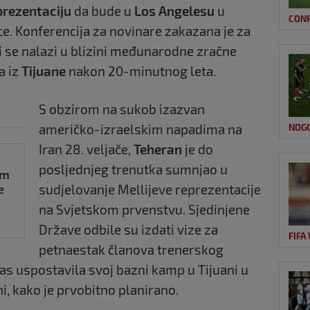
prezentaciju
da bude u
Los Angelesu
u
CON
ce. Konferencija za novinare zakazana je za
ji se nalazi u blizini međunarodne zračne
a iz
Tijuane
nakon 20-minutnog leta.
S obzirom na sukob izazvan
američko-izraelskim napadima na
NOG
Iran 28. veljače,
Teheran
je do
posljednjeg trenutka sumnjao u
im
e
sudjelovanje Mellijeve reprezentacije
na Svjetskom prvenstvu. Sjedinjene
Države odbile su izdati vize za
FIFA
petnaestak članova trenerskog
 čas uspostavila svoj bazni kamp u Tijuani u
i, kako je prvobitno planirano.