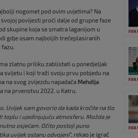
najbolji nogomet pod ovim uvjetima? Na
 svojoj povijesti proći dalje od grupne faze
 od skupine koja se smatra laganijom u
FIFA
i gdje osam najboljih trećeplasiranih
 fazu.
, ima zlatnu priliku zablistati u ponedjeljak
 svijetu i koji traži svoju prvu pobjedu na
FIFA
a na svog zvijezdu napadača
Mehdija
ola na prvenstvu 2022. u Katru.
o. Uvijek sam govorio da kada kročite na tlo
ti toplu i ujedinjujuću atmosferu. Možda je
renutno osjećam. Očito postoji puno
FIFA
litika uvijek ostanu odvojeni
“, rekao je igrač