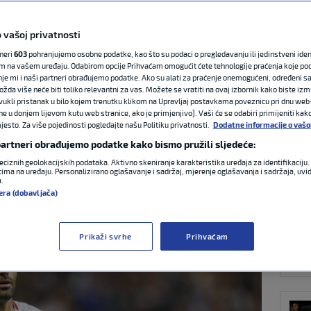
 vašoj privatnosti
NAJ
 iskreno: ‘Ne
tneri
603
pohranjujemo osobne podatke, kao što su podaci o pregledavanju ili jedinstveni identi
m na vašem uređaju. Odabirom opcije Prihvaćam omogućit ćete tehnologije praćenja koje po
tmosferu na SP-u,
nje mi i naši partneri obrađujemo podatke. Ako su alati za praćenje onemogućeni, određeni sa
ožda više neće biti toliko relevantni za vas. Možete se vratiti na ovaj izbornik kako biste izmi
ovukli pristanak u bilo kojem trenutku klikom na Upravljaj postavkama poveznicu pri dnu web-
osti’
ne u donjem lijevom kutu web stranice, ako je primjenjivo]. Vaši će se odabiri primijeniti kak
esto. Za više pojedinosti pogledajte našu Politiku privatnosti.
Dodatne informacije o vašo
 partneri obrađujemo podatke kako bismo pružili sljedeće:
NOG
eciznih geolokacijskih podataka. Aktivno skeniranje karakteristika uređaja za identifikaciju. 
4:26
0 komentara
ima na uređaju. Personalizirano oglašavanje i sadržaj, mjerenje oglašavanja i sadržaja, uvidi
a.
era (dobavljača)
Prikaži svrhe
Prihvaćam
NOG