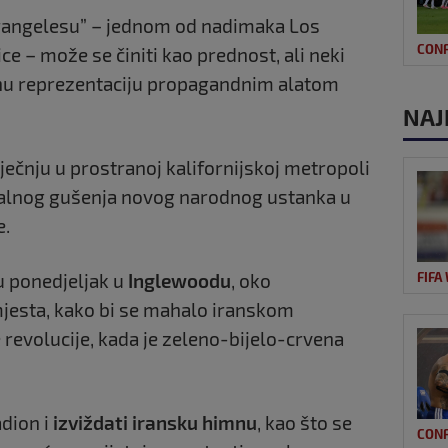
rangelesu” – jednom od nadimaka Los
CON
e – može se činiti kao prednost, ali neki
lnu reprezentaciju propagandnim alatom
NAJ
ječnju u prostranoj kalifornijskoj metropoli
utalnog gušenja novog narodnog ustanka u
e.
u ponedjeljak u
Inglewoodu
, oko
FIFA
jesta, kako bi se mahalo iranskom
 revolucije, kada je zeleno-bijelo-crvena
adion i
izviždati iransku
himnu
, kao što se
CON