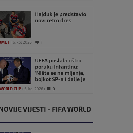
Hajduk je predstavio
novi retro dres
OMET
6. kol 2026
1
UEFA poslala oštru
poruku Infantinu:
‘Ništa se ne mijenja,
bojkot SP-a i dalje je
na snazi’
 WORLD CUP
6. kol 2026
0
NOVIJE VIJESTI - FIFA WORLD