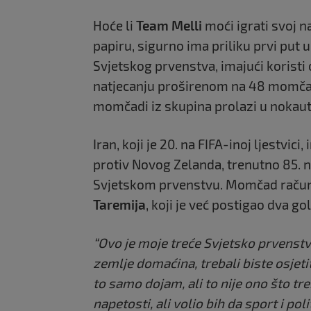
Hoće li
Team Melli
moći igrati svoj 
papiru, sigurno ima priliku prvi put u
Svjetskog prvenstva, imajući koristi
natjecanju proširenom na 48 momčad
momčadi iz skupina prolazi u nokaut
Iran, koji je 20. na FIFA-inoj ljestvici
protiv Novog Zelanda, trenutno 85. na
Svjetskom prvenstvu. Momčad račun
Taremija
, koji je već postigao dva g
“Ovo je moje treće Svjetsko prvenstv
zemlje domaćina, trebali biste osjeti
to samo dojam, ali to nije ono što t
napetosti, ali volio bih da sport i po