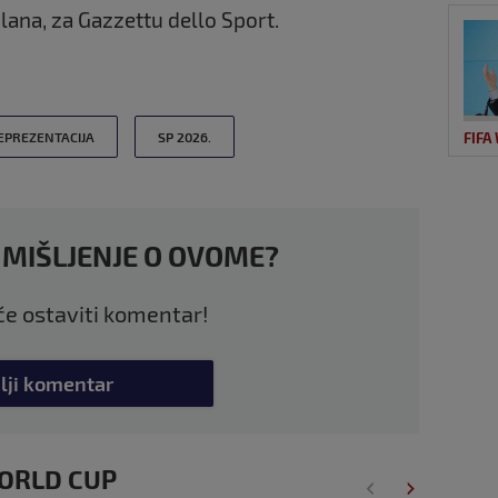
lana, za Gazzettu dello Sport.
FIFA
PREZENTACIJA
SP 2026.
 MIŠLJENJE O OVOME?
 će ostaviti komentar!
lji komentar
 WORLD CUP