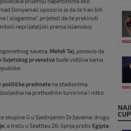
o povećava prijetnju napetostima oko
mad Donyamali upozorio je da će Iran biti
 i sloganima”, prijeteći da će prekinuti
imboli neprijateljski prema Islamskoj
NOG
 nogometnog saveza,
Mehdi Taj
, ponovio da
ma
Svjetskog prvenstva
bude vidljiva samo
epublike.
e
političke predmete
na stadionima.
FIFA
dosljedna na prethodnim turnirima i nitko
NAJ
CUP
mice skupine G u Sjedinjenim Državama: drugu
je
, a treću u Seattleu 26. lipnja protiv
Egipta
.