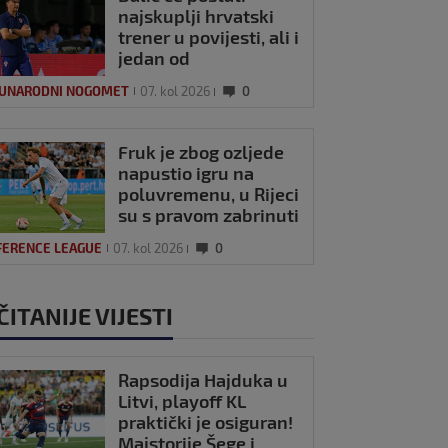
najskuplji hrvatski
trener u povijesti, ali i
jedan od
najplaćenijih na
UNARODNI NOGOMET
07. kol 2026
0
svijetu
Fruk je zbog ozljede
napustio igru na
poluvremenu, u Rijeci
su s pravom zabrinuti
FERENCE LEAGUE
07. kol 2026
0
ČITANIJE VIJESTI
Rapsodija Hajduka u
Litvi, playoff KL
praktički je osiguran!
Majstorije Šege i