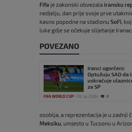
Fifa
je zakonski obvezala
iransku re
nedjelju, dan prije svoje prve utakmi
kasno popodne na stadionu
SoFi
, ko
luke gdje se očekuje slijetanje Iranac
POVEZANO
Iranci ogorčeni:
Optužuju SAD da 
uskraćuje ulaznic
za SP
FIFA WORLD CUP
09. lip 2026
0
osoblja, a reprezentacija je u zadnji
Meksiku
, umjesto u Tucsonu u Arizon