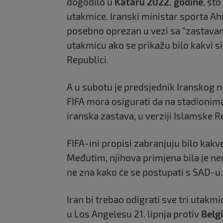
dogodilo u
Kataru 2022. godine
, št
utakmice. Iranski ministar sporta Ah
posebno oprezan u vezi sa “zastavama
utakmicu ako se prikažu bilo kakvi s
Republici.
A u subotu je predsjednik Iranskog
FIFA mora osigurati da na stadioni
iranska zastava, u verziji Islamske R
FIFA-ini propisi zabranjuju bilo kakv
Međutim, njihova primjena bila je ne
ne zna kako će se postupati s SAD-u.
Iran bi trebao odigrati sve tri utak
u Los Angelesu 21. lipnja protiv
Belgi