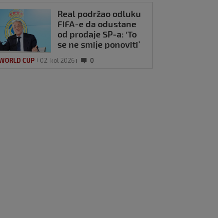
Real podržao odluku
FIFA-e da odustane
od prodaje SP-a: ‘To
se ne smije ponoviti’
 WORLD CUP
02. kol 2026
0