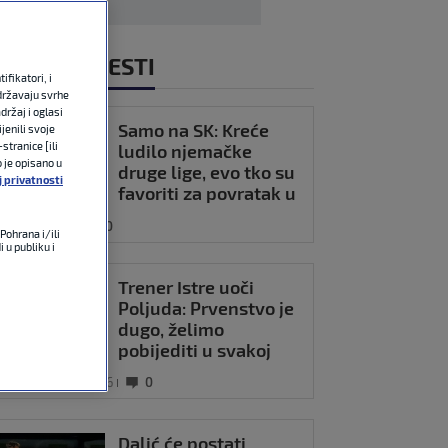
NOVIJE VIJESTI
fikatori, i
državaju svrhe
držaj i oglasi
Samo na SK: Kreće
jenili svoje
stranice [ili
ludilo njemačke
o je opisano u
druge lige, evo tko su
j privatnosti
favoriti za povratak u
Bundesligu
OMET
17:49
0
Pohrana i/ili
 u publiku i
Trener Istre uoči
Poljuda: Prvenstvo je
dugo, želimo
pobijediti u svakoj
utakmici
OMET
07. kol 2026
0
Dalić će postati