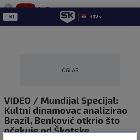
SportKlub
Instaliraj
Sport portal
HRV
GET - On the Google Play
OGLAS
VIDEO / Mundijal Specijal:
Kultni dinamovac analizirao
Brazil, Benković otkrio što
očekuje od Škotske