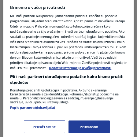
FIFA WORLD CUP
Autor:
Sport Klub
5. lip 2026
18:30
0
Brinemo o vašoj privatnosti
komentara
Mi i naši partneri
603
pohranjujemo osobne podatke, kao što su podaci o
pregledavanju ili jedinstveni identifikatori, i pristupamo im na vašem uređaju.
Podijeli :
Odabirom opcije Prihvaćam omogućit ćete tehnologije praćenja koje
podržavaju svrhe za čije pružanje mi i naši partneri obrađujemo podatke. Ako
su alati za praćenje onemogućeni, određeni sadržaj i oglasi koje vidite možda
više neće biti toliko relevantni za vas. Možete se vratiti na ovaj izbornik kako
biste izmijenili svoje odabire ili povukli pristanak u bilo kojem trenutku klikom
na Upravljaj postavkama poveznicu pri dnu web-stranice [ili plutajuće ikone u
donjem lijevom kutu web stranice, ako je primjenjivo]. Vaši će se odabiri
primijeniti kako je opisano u dijelu Web-mjesto. Za više pojedinosti pogledajte
našu Politiku privatnosti.
Dodatne informacije o vašoj privatnosti
Mi i naši partneri obrađujemo podatke kako bismo pružili
sljedeće:
Korištenje preciznih geolokacijskih podataka. Aktivno skeniranje
karakteristika uređaja za identifikaciju. Pohrana i/ili pristup podacima na
uređaju. Personalizirano oglašavanje i sadržaj, mjerenje oglašavanja i
U petoj epizodi našeg Mundijal Specijala fokus je
sadržaja, uvidi u publiku i razvoj usluga.
bio na skupini C Svjetskog prvenstva, u kojoj se
Popis partnera (dobavljača)
nalaze Brazil, Maroko, Haiti i Škotska. Naš Denis
Draganović i ovoga je puta ugostio zanimljive
Prikaži svrhe
Prihvaćam
sugovornike iz nogometnog svijeta koji su
analizirali reprezentacije i njihove izglede na