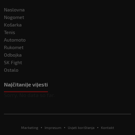
Naslovna
Nogomet
Košarka
Tenis
Automoto
Rukomet
Odbojka
SK Fight
Ostalo
Najčitanije vijesti
Sorry. No data so far.
Marketing
Impresum
Uvjeti korištenja
Kontakt