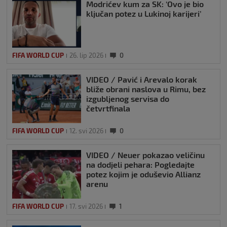
Modrićev kum za SK: ‘Ovo je bio
ključan potez u Lukinoj karijeri’
FIFA WORLD CUP
26. lip 2026
0
VIDEO / Pavić i Arevalo korak
bliže obrani naslova u Rimu, bez
izgubljenog servisa do
četvrtfinala
FIFA WORLD CUP
12. svi 2026
0
VIDEO / Neuer pokazao veličinu
na dodjeli pehara: Pogledajte
potez kojim je oduševio Allianz
arenu
FIFA WORLD CUP
17. svi 2026
1