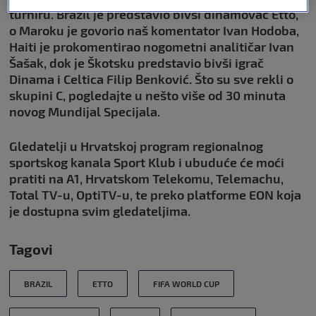
turniru. Brazil je predstavio bivši dinamovac Etto,
o Maroku je govorio naš komentator Ivan Hodoba,
Haiti je prokomentirao nogometni analitičar Ivan
Šašak, dok je Škotsku predstavio bivši igrač
Dinama i Celtica Filip Benković. Što su sve rekli o
skupini C, pogledajte u nešto više od 30 minuta
novog Mundijal Specijala.
Gledatelji u Hrvatskoj program regionalnog
sportskog kanala Sport Klub i ubuduće će moći
pratiti na A1, Hrvatskom Telekomu, Telemachu,
Total TV-u, OptiTV-u, te preko platforme EON koja
je dostupna svim gledateljima.
Tagovi
BRAZIL
ETTO
FIFA WORLD CUP