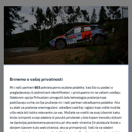
Brinemo o vašoj privatnosti
Luca Barsali IPA Sport via Guliver
Mi i naši partneri
603
pohranjujemo osobne podatke, kao što su podaci o
pregledavanju ili jedinstveni identifikatori, i pristupamo im na vašem uređaju.
Belgijac Thierry Neuville, svjetski prvak iz 2024.
Odabirom opcije Prihvaćam omogućit ćete tehnologije praćenja koje
godine, osvojio je reli u Portugalu i time upisao
podržavaju svrhe za čije pružanje mi i naši partneri obrađujemo podatke. Ako
su alati za praćenje onemogućeni, određeni sadržaj i oglasi koje vidite možda
svoju prvu pobjedu u sezoni. Ujedno je ostvario i
više neće biti toliko relevantni za vas. Možete se vratiti na ovaj izbornik kako
prvu pobjedu za momčad Hyundaija te dokazao da
biste izmijenili svoje odabire ili povukli pristanak u bilo kojem trenutku klikom
su i ove godine dominantni Toyotini automobili
na Upravljaj postavkama poveznicu pri dnu web-stranice [ili plutajuće ikone u
donjem lijevom kutu web stranice, ako je primjenjivo]. Vaši će se odabiri
ipak pobjedivi.