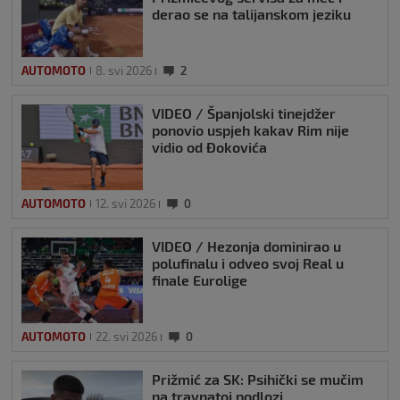
derao se na talijanskom jeziku
AUTOMOTO
8. svi 2026
2
VIDEO / Španjolski tinejdžer
ponovio uspjeh kakav Rim nije
vidio od Đokovića
AUTOMOTO
12. svi 2026
0
VIDEO / Hezonja dominirao u
polufinalu i odveo svoj Real u
finale Eurolige
AUTOMOTO
22. svi 2026
0
Prižmić za SK: Psihički se mučim
na travnatoj podlozi