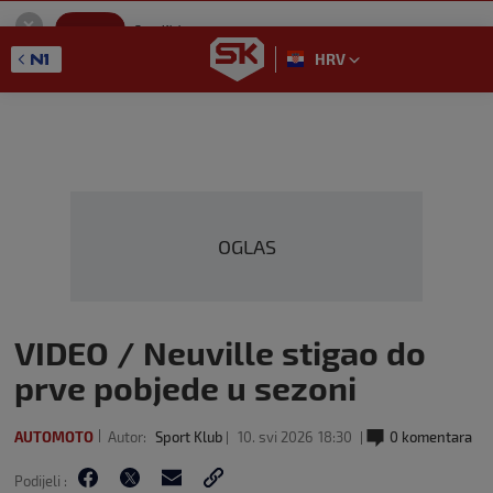
SportKlub
Instaliraj
Sport portal
HRV
GET - On the Google Play
OGLAS
VIDEO / Neuville stigao do
prve pobjede u sezoni
AUTOMOTO
Autor:
Sport Klub
10. svi 2026
18:30
0 komentara
Podijeli :