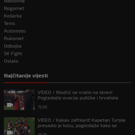
Naslovna
Nogomet
Košarka
Tenis
Automoto
Rukomet
Odbojka
SK Fight
Ostalo
Najčitanije vijesti
VIDEO / Modrić se vratio na teren!
Pogledajte ovacije publike i hrvatske
zastave na tribinama
15:00
VIDEO / Kakav zafrkant! Kapetan Turske
presadio je kosu, pogledajte kako se
Modrić našalio s njim
16:06