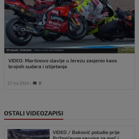
VIDEO: Martinovo slavlje u Jerezu zasjenio kaos
brojnih sudara i izlijetanja
27. tra 2024
0
OSTALI VIDEOZAPISI
VIDEO / Đoković poludio prije
Prižmićevog servisa za meč i